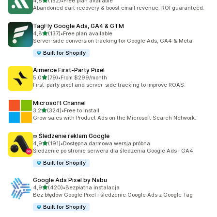
na 5 gwiazdek
4,8
(152)
•
Free plan available
Łączna liczba recenzji: 152
Abandoned cart recovery & boost email revenue. ROI guaranteed.
TagFly Google Ads, GA4 & GTM
na 5 gwiazdek
4,8
(137)
•
Free plan available
Łączna liczba recenzji: 137
Server-side conversion tracking for Google Ads, GA4 & Meta
Built for Shopify
Aimerce First‑Party Pixel
na 5 gwiazdek
5,0
(79)
•
From $299/month
Łączna liczba recenzji: 79
First-party pixel and server-side tracking to improve ROAS.
Microsoft Channel
na 5 gwiazdek
3,2
(324)
•
Free to install
Łączna liczba recenzji: 324
Grow sales with Product Ads on the Microsoft Search Network.
∞ Śledzenie reklam Google
na 5 gwiazdek
4,9
(191)
•
Dostępna darmowa wersja próbna
Łączna liczba recenzji: 191
Śledzenie po stronie serwera dla śledzenia Google Ads i GA4
Built for Shopify
Google Ads Pixel by Nabu
na 5 gwiazdek
4,9
(420)
•
Bezpłatna instalacja
Łączna liczba recenzji: 420
Bez błędów Google Pixel i śledzenie Google Ads z Google Tag
Built for Shopify