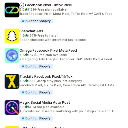
Ⓩ Facebook Pixel Tiktok Pixel
na 5 gwiazdek
5,0
(159)
•
Free plan available
Łączna liczba recenzji: 159
Track Facebook Pixel, Meta Pixel, TikTok Pixel w/ CAPI & Feed
Built for Shopify
Snapchat Ads
na 5 gwiazdek
4,6
(671)
•
Free to install
Łączna liczba recenzji: 671
Reach shoppers with intent not just to scroll
Omega Facebook Pixel Meta Feed
na 5 gwiazdek
4,8
(877)
•
Free plan available
Łączna liczba recenzji: 877
Retargeting Ads Analytic: Facebook CAPI, Meta Pixel & Feed
Built for Shopify
Trackify Facebook Pixel,TikTok
na 5 gwiazdek
4,8
(352)
•
Bezpłatny plan jest dostępny
Łączna liczba recenzji: 352
Facebook Pixel, TikTok Pixel, Conversion API, Catalogs & UTMs
Built for Shopify
Magik Social Media Auto Post
na 5 gwiazdek
5,0
(31)
•
Free plan available
Łączna liczba recenzji: 31
Automate social media marketing with your shop’s data and AI
Built for Shopify