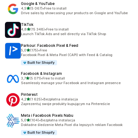
Google & YouTube
na 5 gwiazdek
4,5
(5 067)
•
Free to install
Łączna liczba recenzji: 5067
Drive sales by showcasing your products on Google and YouTube
TikTok
na 5 gwiazdek
4,8
(15 348)
•
Free to install
Łączna liczba recenzji: 15348
Launch TikTok Ads and sell directly via TikTok Shop
Parkour: Facebook Pixel & Feed
na 5 gwiazdek
5,0
(175)
•
Free
Łączna liczba recenzji: 175
Facebook Pixel & Meta Pixel (CAPI) with Feed & Catalog
Built for Shopify
Facebook & Instagram
na 5 gwiazdek
3,7
(5 071)
•
Free to install
Łączna liczba recenzji: 5071
Seamlessly manage your Facebook and Instagram presence
Pinterest
na 5 gwiazdek
4,2
(1 625)
•
Bezpłatna instalacja
Łączna liczba recenzji: 1625
Zaprezentuj swoje produkty kupującym na Pintereście
Meta i Facebook Pixels Nabu
na 5 gwiazdek
5,0
(104)
•
Bezpłatna instalacja
Łączna liczba recenzji: 104
Dokładne śledzenie Meta Pixel dla lepszych reklam Facebook
Built for Shopify