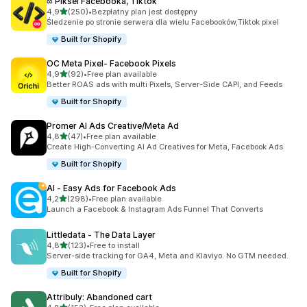
∞ Piksel Facebooka, Tiktok
na 5 gwiazdek
4,9
(250)
•
Bezpłatny plan jest dostępny
Łączna liczba recenzji: 250
Śledzenie po stronie serwera dla wielu Facebooków,Tiktok pixel
Built for Shopify
OC Meta Pixel‑ Facebook Pixels
na 5 gwiazdek
4,9
(92)
•
Free plan available
Łączna liczba recenzji: 92
Better ROAS ads with multi Pixels, Server-Side CAPI, and Feeds
Built for Shopify
Promer AI Ads Creative/Meta Ad
na 5 gwiazdek
4,8
(47)
•
Free plan available
Łączna liczba recenzji: 47
Create High-Converting AI Ad Creatives for Meta, Facebook Ads
Built for Shopify
AI ‑ Easy Ads for Facebook Ads
na 5 gwiazdek
4,2
(298)
•
Free plan available
Łączna liczba recenzji: 298
Launch a Facebook & Instagram Ads Funnel That Converts
Littledata ‑ The Data Layer
na 5 gwiazdek
4,8
(123)
•
Free to install
Łączna liczba recenzji: 123
Server-side tracking for GA4, Meta and Klaviyo. No GTM needed.
Built for Shopify
Attribuly: Abandoned cart