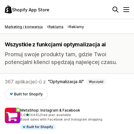
Shopify App Store
Marketing i konwersja
Reklama
Reklamy
Wszystkie z funkcjami optymalizacja ai
Promuj swoje produkty tam, gdzie Twoi
potencjalni klienci spędzają najwięcej czasu.
367 aplikacje(-i) z
Optymalizacja AI
Wyczyść
Built for Shopify
MetaShop: Instagram & Facebook
na 5 gwiazdek
5,0
(444)
•
Free plan available
Łączna liczba recenzji: 444
Boost sales with Facebook and Instagram shopping.
Built for Shopify