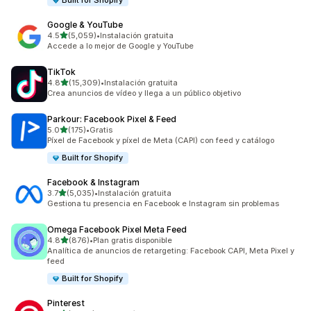
Built for Shopify
Google & YouTube
de 5 estrellas
4.5
(5,059)
•
Instalación gratuita
5059 reseñas en total
Accede a lo mejor de Google y YouTube
TikTok
de 5 estrellas
4.8
(15,309)
•
Instalación gratuita
15309 reseñas en total
Crea anuncios de vídeo y llega a un público objetivo
Parkour: Facebook Pixel & Feed
de 5 estrellas
5.0
(175)
•
Gratis
175 reseñas en total
Píxel de Facebook y píxel de Meta (CAPI) con feed y catálogo
Built for Shopify
Facebook & Instagram
de 5 estrellas
3.7
(5,035)
•
Instalación gratuita
5035 reseñas en total
Gestiona tu presencia en Facebook e Instagram sin problemas
Omega Facebook Pixel Meta Feed
de 5 estrellas
4.8
(876)
•
Plan gratis disponible
876 reseñas en total
Analítica de anuncios de retargeting: Facebook CAPI, Meta Pixel y
feed
Built for Shopify
Pinterest