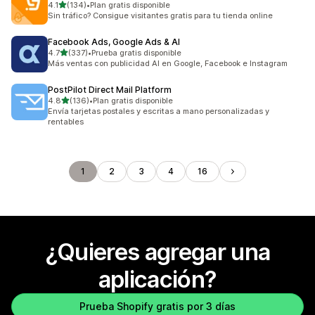
de 5 estrellas
4.1
(134)
•
Plan gratis disponible
134 reseñas en total
Sin tráfico? Consigue visitantes gratis para tu tienda online
Facebook Ads, Google Ads & AI
de 5 estrellas
4.7
(337)
•
Prueba gratis disponible
337 reseñas en total
Más ventas con publicidad AI en Google, Facebook e Instagram
PostPilot Direct Mail Platform
de 5 estrellas
4.8
(136)
•
Plan gratis disponible
136 reseñas en total
Envía tarjetas postales y escritas a mano personalizadas y
rentables
1
2
3
4
16
¿Quieres agregar una
aplicación?
Prueba Shopify gratis por 3 días