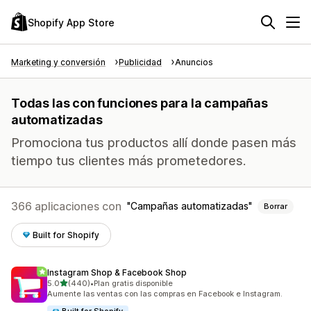
Shopify App Store
Marketing y conversión
Publicidad
Anuncios
Todas las con funciones para la campañas
automatizadas
Promociona tus productos allí donde pasen más
tiempo tus clientes más prometedores.
366 aplicaciones con
Campañas automatizadas
Borrar
Built for Shopify
Instagram Shop & Facebook Shop
de 5 estrellas
5.0
(440)
•
Plan gratis disponible
440 reseñas en total
Aumente las ventas con las compras en Facebook e Instagram.