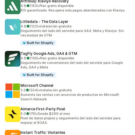
Attribuly: Klaviyo Recovery
de 5 estrellas
4.8
(153)
•
Plan gratis disponible
153 reseñas en total
ROI garantizado. Recupera más pagos abandonados con Klaviyo.
Littledata ‑ The Data Layer
de 5 estrellas
4.8
(123)
•
Instalación gratuita
123 reseñas en total
Seguimiento del lado del servidor para GA4, Meta y Klaviyo. Sin
necesidad de GTM.
Built for Shopify
TagFly Google Ads, GA4 & GTM
de 5 estrellas
4.8
(136)
•
Plan gratis disponible
136 reseñas en total
Seguimiento de conversiones del lado del servidor para Google
Ads, GA4 y Meta
Built for Shopify
Microsoft Channel
de 5 estrellas
3.2
(324)
•
Instalación gratuita
324 reseñas en total
Aumenta las ventas con anuncios de productos en Microsoft
Search Network.
Aimerce First‑Party Pixel
de 5 estrellas
5.0
(79)
•
Desde $299 al mes
79 reseñas en total
Píxel de datos propios y seguimiento del lado del servidor para
mejorar el ROAS.
Instant Traffic: Visitantes