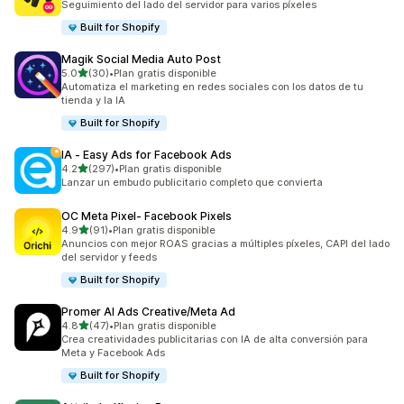
Seguimiento del lado del servidor para varios píxeles
Built for Shopify
Magik Social Media Auto Post
de 5 estrellas
5.0
(30)
•
Plan gratis disponible
30 reseñas en total
Automatiza el marketing en redes sociales con los datos de tu
tienda y la IA
Built for Shopify
IA ‑ Easy Ads for Facebook Ads
de 5 estrellas
4.2
(297)
•
Plan gratis disponible
297 reseñas en total
Lanzar un embudo publicitario completo que convierta
OC Meta Pixel‑ Facebook Pixels
de 5 estrellas
4.9
(91)
•
Plan gratis disponible
91 reseñas en total
Anuncios con mejor ROAS gracias a múltiples píxeles, CAPI del lado
del servidor y feeds
Built for Shopify
Promer AI Ads Creative/Meta Ad
de 5 estrellas
4.8
(47)
•
Plan gratis disponible
47 reseñas en total
Crea creatividades publicitarias con IA de alta conversión para
Meta y Facebook Ads
Built for Shopify