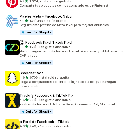
de 5 estrellas
4.2
(1,624)
•
Instalación gratuita
1624 reseñas en total
Comparte tus productos con los compradores de Pinterest
Píxeles Meta y Facebook Nabu
de 5 estrellas
5.0
(104)
•
Instalación gratuita
104 reseñas en total
Seguimiento preciso de Meta Pixel para mejorar anuncios
Built for Shopify
Ⓩ Facebook Pixel Tiktok Pixel
de 5 estrellas
5.0
(159)
•
Plan gratis disponible
159 reseñas en total
Haz un seguimiento de Facebook Pixel, Meta Pixel y TikTok Pixel con
CAPI y feed
Built for Shopify
Snapchat Ads
de 5 estrellas
4.6
(670)
•
Instalación gratuita
670 reseñas en total
Llega a compradores con intención, no solo a los que navegan
pasivamente
Trackify Facebook & TikTok Pix
de 5 estrellas
4.8
(351)
•
Plan gratis disponible
351 reseñas en total
Rastreo de Facebook & TikTok Pixel, Conversion API, Multipixel
Built for Shopify
∞ Píxel de Facebook ‑ Tiktok
de 5 estrellas
4.9
(249)
•
Plan gratis disponible
249 reseñas en total