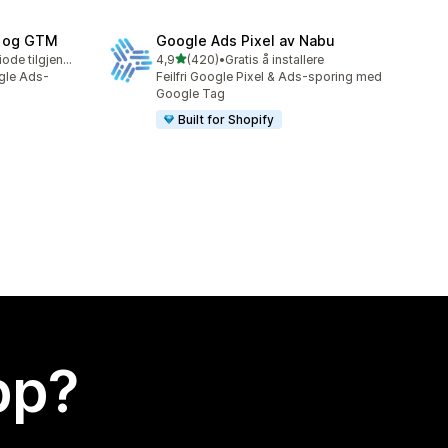
g og GTM
Google Ads Pixel av Nabu
av 5 stjerner
Gratis prøveperiode tilgjengelig
4,9
(420)
•
Gratis å installere
Totalt 420 omtaler
gle Ads-
Feilfri Google Pixel & Ads-sporing med
Google Tag
Built for Shopify
app?