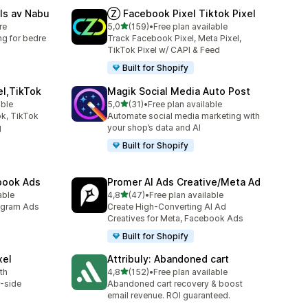
ls av Nabu
Ⓩ Facebook Pixel Tiktok Pixel
av 5 stjerner
re
5,0
(159)
•
Free plan available
Totalt 159 omtaler
ng for bedre
Track Facebook Pixel, Meta Pixel,
TikTok Pixel w/ CAPI & Feed
Built for Shopify
el,TikTok
Magik Social Media Auto Post
av 5 stjerner
able
5,0
(31)
•
Free plan available
Totalt 31 omtaler
k, TikTok
Automate social media marketing with
g
your shop’s data and AI
Built for Shopify
ebook Ads
Promer AI Ads Creative/Meta Ad
av 5 stjerner
able
4,8
(47)
•
Free plan available
Totalt 47 omtaler
agram Ads
Create High-Converting AI Ad
Creatives for Meta, Facebook Ads
Built for Shopify
xel
Attribuly: Abandoned cart
av 5 stjerner
th
4,8
(152)
•
Free plan available
Totalt 152 omtaler
r-side
Abandoned cart recovery & boost
email revenue. ROI guaranteed.