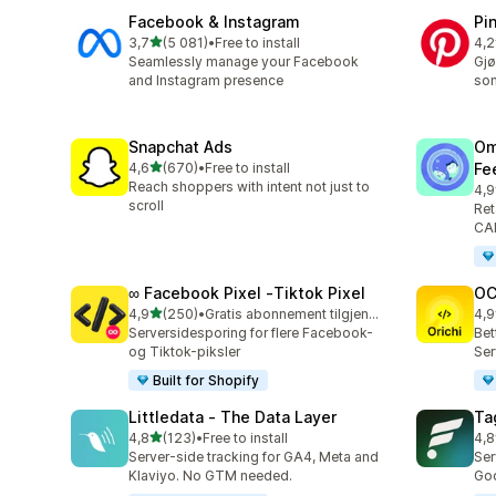
Facebook & Instagram
Pi
av 5 stjerner
3,7
(5 081)
•
Free to install
4,2
Totalt 5081 omtaler
Tot
Seamlessly manage your Facebook
Gjø
and Instagram presence
som
Snapchat Ads
Om
av 5 stjerner
4,6
(670)
•
Free to install
Fe
Totalt 670 omtaler
Reach shoppers with intent not just to
4,9
Tot
scroll
Ret
CAP
∞ Facebook Pixel ‑Tiktok Pixel
OC
av 5 stjerner
4,9
(250)
•
Gratis abonnement tilgjengelig
4,9
Totalt 250 omtaler
Tot
Serversidesporing for flere Facebook-
Bet
og Tiktok-piksler
Ser
Built for Shopify
Littledata ‑ The Data Layer
Ta
av 5 stjerner
4,8
(123)
•
Free to install
4,8
Totalt 123 omtaler
Tot
Server-side tracking for GA4, Meta and
Ser
Klaviyo. No GTM needed.
Goo