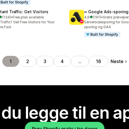
Built for Shopify
tant Traffic: Get Visitors
∞ Google Ads‑sporin
av 5 stjerner
av 5 stjerner
(134)
•
Free plan available
4,9
(191)
•
alt 134 omtaler
Totalt 191 omtaler
Traffic? Get Free Visitors for Your
Serversidesporing for Goo
re Fast
sporing og GA4
Built for Shopify
Neste
1
2
3
4
…
16
 du legge til en 
Prøv Shopify gratis i tre dager