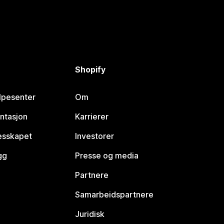
Shopify
lpesenter
Om
ntasjon
Karrierer
lesskapet
Investorer
gg
Presse og media
Partnere
Samarbeidspartnere
Juridisk