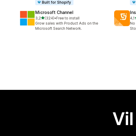
Built for Shopify
Microsoft Channel
Ins
av 5 stjerner
3,2
(324)
•
Free to install
4,1
Totalt 324 omtaler
Tot
Grow sales with Product Ads on the
No 
Microsoft Search Network.
Sto
Vil