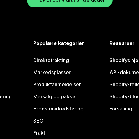
Populære kategorier
Ressurser
Direktefrakting
Shopifys hje
Markedsplasser
API-dokume
Produktanmeldelser
Shopify-fel
vering
Mersalg og pakker
Shopify-blo
E-postmarkedsføring
Forskning
SEO
Frakt