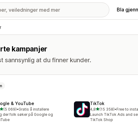
Bla gjen
r
erte kampanjer
 sannsynlig at du finner kunder.
m
ogle & YouTube
TikTok
av 5 stjerner
av 5 stjerner
(5 069)
•
Gratis å installere
4,8
(15 358)
•
Free to insta
alt 5069 omtaler
Totalt 15358 omtaler
g der folk søker på Google og
Launch TikTok Ads and sell
uTube
TikTok Shop