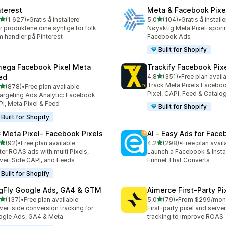
nterest
Meta & Facebook Pixe
av 5 stjerner
av 5 stjerner
(1 627)
•
Gratis å installere
5,0
(104)
•
Gratis å installe
alt 1627 omtaler
Totalt 104 omtaler
r produktene dine synlige for folk
Nøyaktig Meta Pixel-spori
 handler på Pinterest
Facebook Ads
Built for Shopify
ega Facebook Pixel Meta
Trackify Facebook Pix
av 5 stjerner
ed
4,8
(351)
•
Free plan avail
Totalt 351 omtaler
Track Meta Pixels Faceboo
av 5 stjerner
(878)
•
Free plan available
alt 878 omtaler
Pixel, CAPI, Feed & Catalo
argeting Ads Analytic: Facebook
I, Meta Pixel & Feed
Built for Shopify
Built for Shopify
 Meta Pixel‑ Facebook Pixels
AI ‑ Easy Ads for Fac
av 5 stjerner
av 5 stjerner
(92)
•
Free plan available
4,2
(298)
•
Free plan avail
alt 92 omtaler
Totalt 298 omtaler
ter ROAS ads with multi Pixels,
Launch a Facebook & Inst
ver-Side CAPI, and Feeds
Funnel That Converts
Built for Shopify
gFly Google Ads, GA4 & GTM
Aimerce First‑Party Pi
av 5 stjerner
av 5 stjerner
(137)
•
Free plan available
5,0
(79)
•
From $299/mon
alt 137 omtaler
Totalt 79 omtaler
ver-side conversion tracking for
First-party pixel and serve
gle Ads, GA4 & Meta
tracking to improve ROAS.