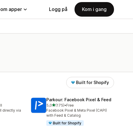
nom apper
Logg på
Kom i gang
Built for Shopify
Parkour: Facebook Pixel & Feed
av 5 stjerner
ll
5,0
(175)
•
Free
Totalt 175 omtaler
 directly via
Facebook Pixel & Meta Pixel (CAPI)
with Feed & Catalog
Built for Shopify