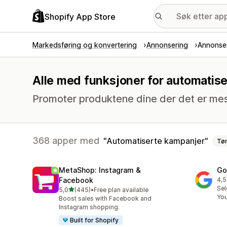
Shopify App Store
Markedsføring og konvertering
Annonsering
Annonse
Alle med funksjoner for automatis
Promoter produktene dine der det er mest
368 apper med
Automatiserte kampanjer
Tø
MetaShop: Instagram &
Go
Facebook
4,5
Tot
Sel
av 5 stjerner
5,0
(445)
•
Free plan available
Totalt 445 omtaler
Yo
Boost sales with Facebook and
Instagram shopping.
Built for Shopify