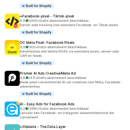
Built for Shopify
∞Facebook‑pixel ‑ Tiktok‑pixel
van 5 sterren
4,9
(250)
•
Gratis abonnement beschikbaar
250 recensies in totaal
Server-side tracking voor meerdere Facebook- en Tiktok-pixels
Built for Shopify
OC Meta Pixel‑ Facebook Pixels
van 5 sterren
4,9
(92)
•
Gratis abonnement beschikbaar
92 recensies in totaal
Advertenties met betere ROAS via meerdere pixels, server-side
CAPI en feeds
Built for Shopify
Promer AI Ads Creative/Meta Ad
van 5 sterren
4,8
(47)
•
Gratis abonnement beschikbaar
47 recensies in totaal
Maak goed converterende AI-ad-creatives voor Meta, Facebook-
advertenties
Built for Shopify
AI ‑ Easy Ads for Facebook Ads
van 5 sterren
4,2
(298)
•
Gratis abonnement beschikbaar
298 recensies in totaal
Lanceer een Facebook- en Instagram-advertentiefunnel die
converteert
Littledata ‑ The Data Layer