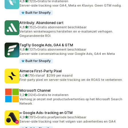
van 5 sterren
4,8
(123)
•
Gratis te installeren
123 recensies in totaal
Server-side tracking voor GA4, Meta en Klaviyo. Geen GTM nodig.
Built for Shopify
Attribuly: Abandoned cart
van 5 sterren
4,8
(152)
•
Gratis abonnement beschikbaar
152 recensies in totaal
Verlaten winkelwagens herstellen en e-mailomzet verhogen.
Gegarandeerde ROI.
TagFly Google Ads, GA4 & GTM
van 5 sterren
4,8
(137)
•
Gratis abonnement beschikbaar
137 recensies in totaal
Server-side conversietracking voor Google Ads, GA4 en Meta
Built for Shopify
Aimerce First‑Party Pixel
van 5 sterren
5,0
(79)
•
Vanaf $299 per maand
79 recensies in totaal
First-party pixel en server-side tracking om de ROAS te verbeteren.
Microsoft Channel
van 5 sterren
3,2
(324)
•
Gratis te installeren
324 recensies in totaal
Verhoog je omzet met productadvertenties op het Microsoft Search
Network.
∞ Google Ads‑tracking en GTM
van 5 sterren
4,9
(191)
•
Gratis proefperiode beschikbaar
191 recensies in totaal
Server-side tracking voor het volgen van advertenties en GA4