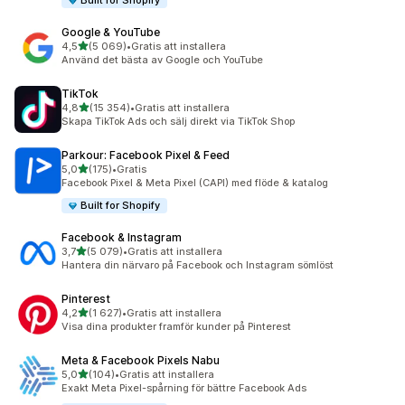
Built for Shopify
Google & YouTube
av 5 stjärnor
4,5
(5 069)
•
Gratis att installera
5069 recensioner totalt
Använd det bästa av Google och YouTube
TikTok
av 5 stjärnor
4,8
(15 354)
•
Gratis att installera
15354 recensioner totalt
Skapa TikTok Ads och sälj direkt via TikTok Shop
Parkour: Facebook Pixel & Feed
av 5 stjärnor
5,0
(175)
•
Gratis
175 recensioner totalt
Facebook Pixel & Meta Pixel (CAPI) med flöde & katalog
Built for Shopify
Facebook & Instagram
av 5 stjärnor
3,7
(5 079)
•
Gratis att installera
5079 recensioner totalt
Hantera din närvaro på Facebook och Instagram sömlöst
Pinterest
av 5 stjärnor
4,2
(1 627)
•
Gratis att installera
1627 recensioner totalt
Visa dina produkter framför kunder på Pinterest
Meta & Facebook Pixels Nabu
av 5 stjärnor
5,0
(104)
•
Gratis att installera
104 recensioner totalt
Exakt Meta Pixel-spårning för bättre Facebook Ads