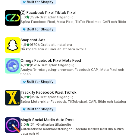
Built for Shopify
Ⓩ Facebook Pixel Tiktok Pixel
av 5 stjärnor
5,0
(159)
•
Gratisplan tillgänglig
159 recensioner totalt
Spåra Facebook Pixel, Meta Pixel, TikTok Pixel med CAPI och flöde
Built for Shopify
Snapchat Ads
av 5 stjärnor
4,6
(670)
•
Gratis att installera
670 recensioner totalt
Nå köpare som vill mer än att bara skrolla
Omega Facebook Pixel Meta Feed
av 5 stjärnor
4,9
(878)
•
Gratisplan tillgänglig
878 recensioner totalt
Analys för retargeting-annonser: Facebook CAPI, Meta Pixel och
flöden
Built for Shopify
Trackify Facebook Pixel,TikTok
av 5 stjärnor
4,8
(351)
•
Gratisplan tillgänglig
351 recensioner totalt
Spåra Meta-pixlar Facebook, TikTok-pixel, CAPI, flöde och katalog
Built for Shopify
Magik Social Media Auto Post
av 5 stjärnor
5,0
(31)
•
Gratisplan tillgänglig
31 recensioner totalt
Automatisera marknadsföringen i sociala medier med din butiks
data och AI