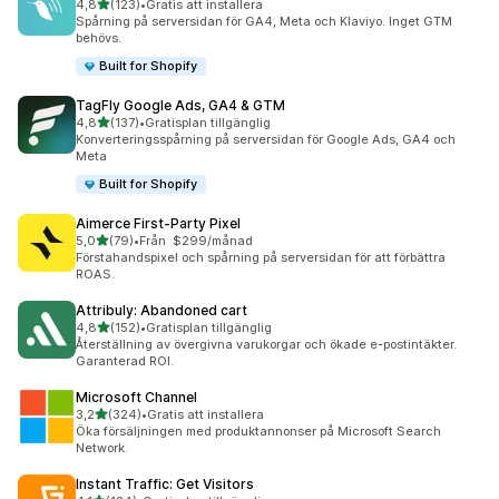
av 5 stjärnor
4,8
(123)
•
Gratis att installera
123 recensioner totalt
Spårning på serversidan för GA4, Meta och Klaviyo. Inget GTM
behövs.
Built for Shopify
TagFly Google Ads, GA4 & GTM
av 5 stjärnor
4,8
(137)
•
Gratisplan tillgänglig
137 recensioner totalt
Konverteringsspårning på serversidan för Google Ads, GA4 och
Meta
Built for Shopify
Aimerce First‑Party Pixel
av 5 stjärnor
5,0
(79)
•
Från $299/månad
79 recensioner totalt
Förstahandspixel och spårning på serversidan för att förbättra
ROAS.
Attribuly: Abandoned cart
av 5 stjärnor
4,8
(152)
•
Gratisplan tillgänglig
152 recensioner totalt
Återställning av övergivna varukorgar och ökade e-postintäkter.
Garanterad ROI.
Microsoft Channel
av 5 stjärnor
3,2
(324)
•
Gratis att installera
324 recensioner totalt
Öka försäljningen med produktannonser på Microsoft Search
Network.
Instant Traffic: Get Visitors