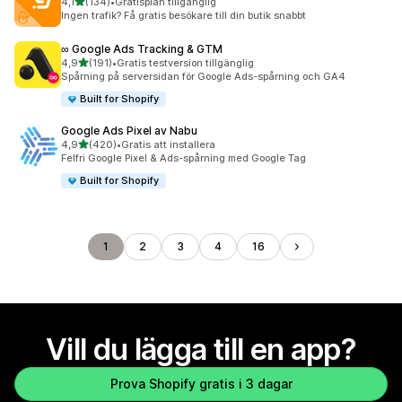
av 5 stjärnor
4,1
(134)
•
Gratisplan tillgänglig
134 recensioner totalt
Ingen trafik? Få gratis besökare till din butik snabbt
∞ Google Ads Tracking & GTM
av 5 stjärnor
4,9
(191)
•
Gratis testversion tillgänglig
191 recensioner totalt
Spårning på serversidan för Google Ads-spårning och GA4
Built for Shopify
Google Ads Pixel av Nabu
av 5 stjärnor
4,9
(420)
•
Gratis att installera
420 recensioner totalt
Felfri Google Pixel & Ads-spårning med Google Tag
Built for Shopify
1
2
3
4
16
Vill du lägga till en app?
Prova Shopify gratis i 3 dagar