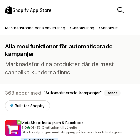
Shopify App Store
Marknadsföring och konvertering
Annonsering
Annonser
Alla med funktioner för automatiserade
kampanjer
Marknadsför dina produkter där de mest
sannolika kunderna finns.
368 appar med
Automatiserade kampanjer
Rensa
Built for Shopify
MetaShop: Instagram & Facebook
av 5 stjärnor
5,0
(445)
•
Gratisplan tillgänglig
445 recensioner totalt
Öka försäljningen med shopping på Facebook och Instagram.