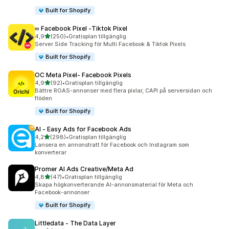
Built for Shopify
∞ Facebook Pixel ‑Tiktok Pixel
av 5 stjärnor
4,9
(250)
•
Gratisplan tillgänglig
250 recensioner totalt
Server Side Tracking för Multi Facebook & Tiktok Pixels
Built for Shopify
OC Meta Pixel‑ Facebook Pixels
av 5 stjärnor
4,9
(92)
•
Gratisplan tillgänglig
92 recensioner totalt
Bättre ROAS-annonser med flera pixlar, CAPI på serversidan och
flöden
Built for Shopify
AI ‑ Easy Ads for Facebook Ads
av 5 stjärnor
4,2
(298)
•
Gratisplan tillgänglig
298 recensioner totalt
Lansera en annonstratt för Facebook och Instagram som
konverterar
Promer AI Ads Creative/Meta Ad
av 5 stjärnor
4,8
(47)
•
Gratisplan tillgänglig
47 recensioner totalt
Skapa högkonverterande AI-annonsmaterial för Meta och
Facebook-annonser
Built for Shopify
Littledata ‑ The Data Layer