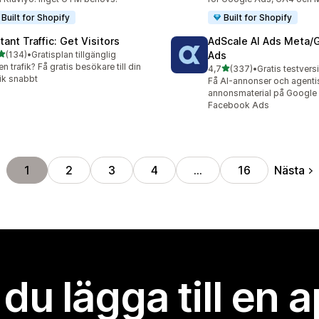
Built for Shopify
Built for Shopify
tant Traffic: Get Visitors
AdScale AI Ads Meta/
av 5 stjärnor
(134)
•
Gratisplan tillgänglig
Ads
 recensioner totalt
en trafik? Få gratis besökare till din
av 5 stjärnor
4,7
(337)
•
337 recensioner totalt
ik snabbt
Få AI-annonser och agenti
annonsmaterial på Google
Facebook Ads
Nästa
1
2
3
4
…
16
l du lägga till en 