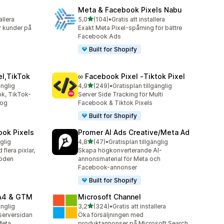
Meta & Facebook Pixels Nabu
av 5 stjärnor
allera
5,0
(104)
•
Gratis att installera
104 recensioner totalt
r kunder på
Exakt Meta Pixel-spårning för bättre
Facebook Ads
Built for Shopify
el,TikTok
∞ Facebook Pixel ‑Tiktok Pixel
av 5 stjärnor
änglig
4,9
(249)
•
Gratisplan tillgänglig
249 recensioner totalt
k, TikTok-
Server Side Tracking för Multi
log
Facebook & Tiktok Pixels
Built for Shopify
ook Pixels
Promer AI Ads Creative/Meta Ad
av 5 stjärnor
nglig
4,8
(47)
•
Gratisplan tillgänglig
47 recensioner totalt
lera pixlar,
Skapa högkonverterande AI-
löden
annonsmaterial för Meta och
Facebook-annonser
Built for Shopify
GA4 & GTM
Microsoft Channel
av 5 stjärnor
änglig
3,2
(324)
•
Gratis att installera
324 recensioner totalt
serversidan
Öka försäljningen med
Meta
produktannonser på Microsoft Search