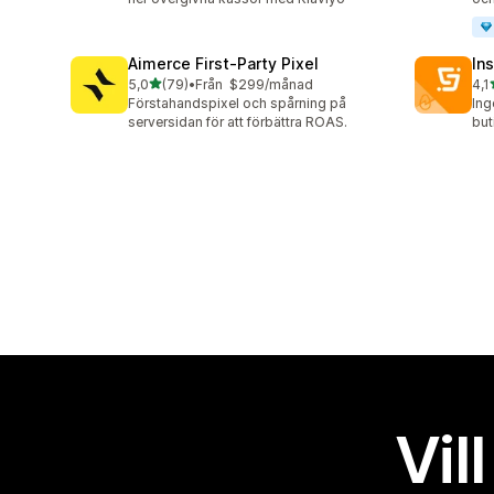
Aimerce First‑Party Pixel
Ins
av 5 stjärnor
5,0
(79)
•
Från $299/månad
4,1
79 recensioner totalt
134
Förstahandspixel och spårning på
Ing
serversidan för att förbättra ROAS.
but
Vil