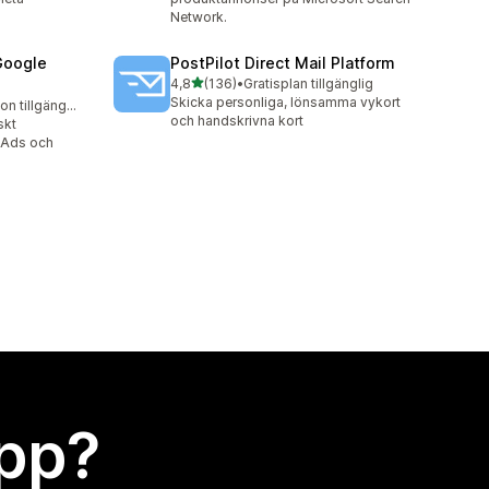
Network.
Google
PostPilot Direct Mail Platform
av 5 stjärnor
4,8
(136)
•
Gratisplan tillgänglig
136 recensioner totalt
Skicka personliga, lönsamma vykort
Gratis testversion tillgänglig
och handskrivna kort
skt
 Ads och
app?