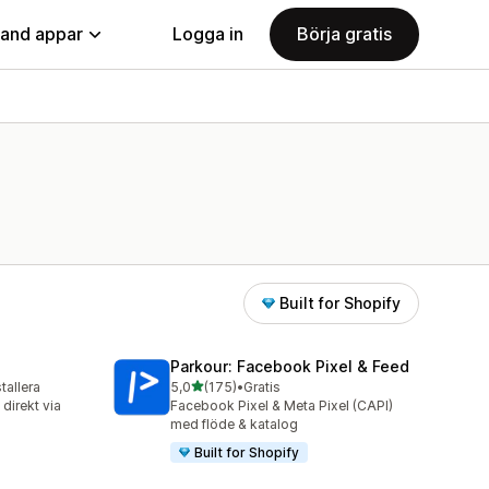
land appar
Logga in
Börja gratis
Built for Shopify
Parkour: Facebook Pixel & Feed
av 5 stjärnor
stallera
5,0
(175)
•
Gratis
175 recensioner totalt
direkt via
Facebook Pixel & Meta Pixel (CAPI)
med flöde & katalog
Built for Shopify