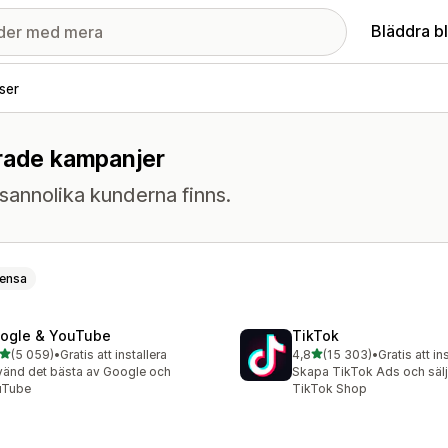
Bläddra b
ser
erade kampanjer
sannolika kunderna finns.
ensa
ogle & YouTube
TikTok
av 5 stjärnor
av 5 stjärnor
(5 059)
•
Gratis att installera
4,8
(15 303)
•
Gratis att in
9 recensioner totalt
15303 recensioner totalt
änd det bästa av Google och
Skapa TikTok Ads och sälj 
uTube
TikTok Shop