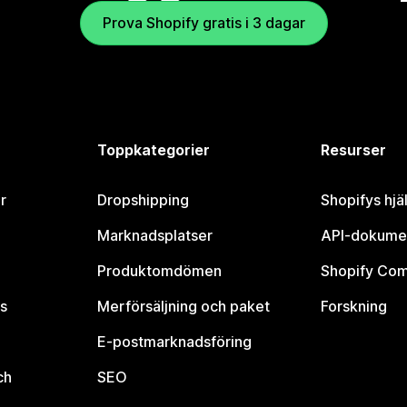
Prova Shopify gratis i 3 dagar
Toppkategorier
Resurser
r
Dropshipping
Shopifys hjä
Marknadsplatser
API-dokume
Produktomdömen
Shopify Co
s
Merförsäljning och paket
Forskning
E-postmarknadsföring
ch
SEO