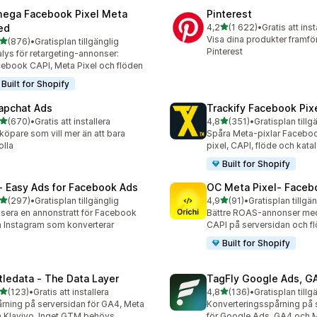
ega Facebook Pixel Meta
Pinterest
av 5 stjärnor
ed
4,2
(1 622)
•
Gratis att inst
1622 recensioner totalt
Visa dina produkter framfö
av 5 stjärnor
(876)
•
Gratisplan tillgänglig
 recensioner totalt
Pinterest
lys för retargeting-annonser:
ebook CAPI, Meta Pixel och flöden
Built for Shopify
apchat Ads
Trackify Facebook Pix
av 5 stjärnor
av 5 stjärnor
(670)
•
Gratis att installera
4,8
(351)
•
Gratisplan tillg
 recensioner totalt
351 recensioner totalt
köpare som vill mer än att bara
Spåra Meta-pixlar Faceboo
olla
pixel, CAPI, flöde och kata
Built for Shopify
 ‑ Easy Ads for Facebook Ads
OC Meta Pixel‑ Faceb
av 5 stjärnor
av 5 stjärnor
(297)
•
Gratisplan tillgänglig
4,9
(91)
•
Gratisplan tillgä
 recensioner totalt
91 recensioner totalt
sera en annonstratt för Facebook
Bättre ROAS-annonser med f
 Instagram som konverterar
CAPI på serversidan och f
Built for Shopify
ttledata ‑ The Data Layer
TagFly Google Ads, 
av 5 stjärnor
av 5 stjärnor
(123)
•
Gratis att installera
4,8
(136)
•
Gratisplan tillg
 recensioner totalt
136 recensioner totalt
rning på serversidan för GA4, Meta
Konverteringsspårning på 
 Klaviyo. Inget GTM behövs.
för Google Ads, GA4 och 