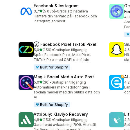
Facebook & Instagram
Om
av 5 stjärnor
3,7
(5 035)
•
Gratis att installera
Fe
5035 recensioner totalt
Hantera din närvaro på Facebook och
4,8
876
Instagram sömlöst
Ana
Fac
Ⓩ Facebook Pixel Tiktok Pixel
Sn
av 5 stjärnor
5,0
(159)
•
Gratisplan tillgänglig
4,6
159 recensioner totalt
670
Spåra Facebook Pixel, Meta Pixel,
Nå 
TikTok Pixel med CAPI och flöde
skr
Built for Shopify
Magik Social Media Auto Post
AI
av 5 stjärnor
5,0
(30)
•
Gratisplan tillgänglig
4,2
30 recensioner totalt
297
Automatisera marknadsföringen i
Lan
sociala medier med din butiks data och
och
AI
Built for Shopify
Attribuly: Klaviyo Recovery
Li
av 5 stjärnor
4,8
(153)
•
Gratisplan tillgänglig
4,8
153 recensioner totalt
123
Garanterad avkastning (ROI). Återställ
Spå
fler övergivna kassor med Klaviyo
och