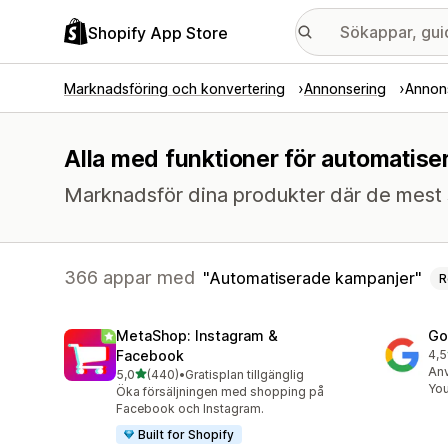
Shopify App Store
Marknadsföring och konvertering
Annonsering
Annon
Alla med funktioner för automatis
Marknadsför dina produkter där de mest 
366 appar med
Automatiserade kampanjer
R
MetaShop: Instagram &
Go
Facebook
4,5
505
Anv
av 5 stjärnor
5,0
(440)
•
Gratisplan tillgänglig
440 recensioner totalt
Yo
Öka försäljningen med shopping på
Facebook och Instagram.
Built for Shopify