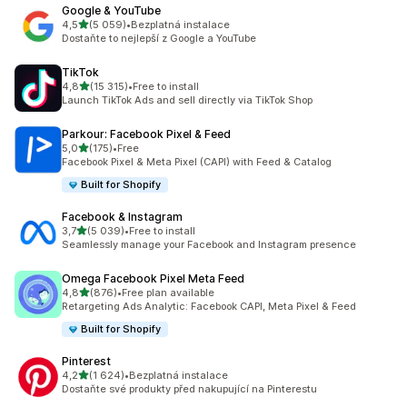
Google & YouTube
z 5 hvězd
4,5
(5 059)
•
Bezplatná instalace
Celkový počet recenzí: 5059
Dostaňte to nejlepší z Google a YouTube
TikTok
z 5 hvězd
4,8
(15 315)
•
Free to install
Celkový počet recenzí: 15315
Launch TikTok Ads and sell directly via TikTok Shop
Parkour: Facebook Pixel & Feed
z 5 hvězd
5,0
(175)
•
Free
Celkový počet recenzí: 175
Facebook Pixel & Meta Pixel (CAPI) with Feed & Catalog
Built for Shopify
Facebook & Instagram
z 5 hvězd
3,7
(5 039)
•
Free to install
Celkový počet recenzí: 5039
Seamlessly manage your Facebook and Instagram presence
Omega Facebook Pixel Meta Feed
z 5 hvězd
4,8
(876)
•
Free plan available
Celkový počet recenzí: 876
Retargeting Ads Analytic: Facebook CAPI, Meta Pixel & Feed
Built for Shopify
Pinterest
z 5 hvězd
4,2
(1 624)
•
Bezplatná instalace
Celkový počet recenzí: 1624
Dostaňte své produkty před nakupující na Pinterestu