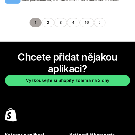
1
2
3
4
16
Chcete přidat nějakou
aplikaci?
Vyzkoušejte si Shopify zdarma na 3 dny
Kategorie aplikací
Nejčastější kategorie