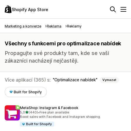
Shopify App Store
Marketing a konverze
Reklama
Reklamy
Všechny s funkcemi pro optimalizace nabídek
Propagujte své produkty tam, kde se vaši
zákazníci nacházejí nejčastěji.
Více aplikací (365) s:
Optimalizace nabídek
Vymazat
Built for Shopify
MetaShop: Instagram & Facebook
z 5 hvězd
5,0
(440)
•
Free plan available
Celkový počet recenzí: 440
Boost sales with Facebook and Instagram shopping.
Built for Shopify