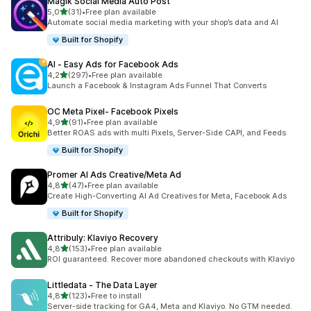
Magik Social Media Auto Post
z 5 hvězd
5,0
(31)
•
Free plan available
Celkový počet recenzí: 31
Automate social media marketing with your shop’s data and AI
Built for Shopify
AI ‑ Easy Ads for Facebook Ads
z 5 hvězd
4,2
(297)
•
Free plan available
Celkový počet recenzí: 297
Launch a Facebook & Instagram Ads Funnel That Converts
OC Meta Pixel‑ Facebook Pixels
z 5 hvězd
4,9
(91)
•
Free plan available
Celkový počet recenzí: 91
Better ROAS ads with multi Pixels, Server-Side CAPI, and Feeds
Built for Shopify
Promer AI Ads Creative/Meta Ad
z 5 hvězd
4,8
(47)
•
Free plan available
Celkový počet recenzí: 47
Create High-Converting AI Ad Creatives for Meta, Facebook Ads
Built for Shopify
Attribuly: Klaviyo Recovery
z 5 hvězd
4,8
(153)
•
Free plan available
Celkový počet recenzí: 153
ROI guaranteed. Recover more abandoned checkouts with Klaviyo
Littledata ‑ The Data Layer
z 5 hvězd
4,8
(123)
•
Free to install
Celkový počet recenzí: 123
Server-side tracking for GA4, Meta and Klaviyo. No GTM needed.