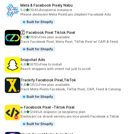
Meta & Facebook Pixely Nabu
z 5 hvězd
5,0
(104)
•
Bezplatná instalace
Celkový počet recenzí: 104
Přesné sledování Meta Pixelů pro zlepšení Facebook Ads
Built for Shopify
Ⓩ Facebook Pixel Tiktok Pixel
z 5 hvězd
5,0
(159)
•
Free plan available
Celkový počet recenzí: 159
Track Facebook Pixel, Meta Pixel, TikTok Pixel w/ CAPI & Feed
Built for Shopify
Snapchat Ads
z 5 hvězd
4,6
(670)
•
Free to install
Celkový počet recenzí: 670
Reach shoppers with intent not just to scroll
Trackify Facebook Pixel,TikTok
z 5 hvězd
4,8
(351)
•
Free plan available
Celkový počet recenzí: 351
Track Meta Pixels Facebook, TikTok Pixel, CAPI, Feed & Catalog
Built for Shopify
∞ Facebook Pixel ‑Tiktok Pixel
z 5 hvězd
4,9
(249)
•
K dispozici je bezplatný plán
Celkový počet recenzí: 249
Sledování na straně serveru pro více pixelů Facebook a Tiktok
Built for Shopify