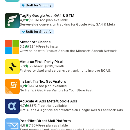
Built for Shopify
TagFly Google Ads, GA4 & GTM
z 5 hvězd
4,8
(136)
•
Free plan available
Celkový počet recenzí: 136
Server-side conversion tracking for Google Ads, GA4 & Meta
Built for Shopify
Microsoft Channel
z 5 hvězd
3,2
(324)
•
Free to install
Celkový počet recenzí: 324
Grow sales with Product Ads on the Microsoft Search Network.
Aimerce First‑Party Pixel
z 5 hvězd
5,0
(79)
•
From $299/month
Celkový počet recenzí: 79
First-party pixel and server-side tracking to improve ROAS.
Instant Traffic: Get Visitors
z 5 hvězd
4,1
(134)
•
Free plan available
Celkový počet recenzí: 134
No Traffic? Get Free Visitors for Your Store Fast
AdScale AI Ads Meta/Google Ads
z 5 hvězd
4,7
(337)
•
Free trial available
Celkový počet recenzí: 337
Get AI ads & Agentic ad creatives on Google Ads & Facebook Ads
PostPilot Direct Mail Platform
z 5 hvězd
4,8
(136)
•
Free plan available
Celkový počet recenzí: 136
Send personalized, profitable postcards & handwritten cards