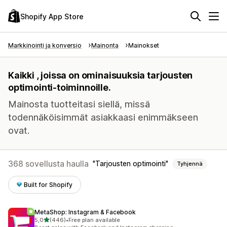
Shopify App Store
Markkinointi ja konversio
Mainonta
Mainokset
Kaikki , joissa on ominaisuuksia tarjousten
optimointi-toiminnoille.
Mainosta tuotteitasi siellä, missä
todennäköisimmät asiakkaasi enimmäkseen
ovat.
368 sovellusta haulla
Tarjousten optimointi
Tyhjennä
Built for Shopify
MetaShop: Instagram & Facebook
/ 5 tähteä
5,0
(446)
•
Free plan available
446 arvostelua yhteensä