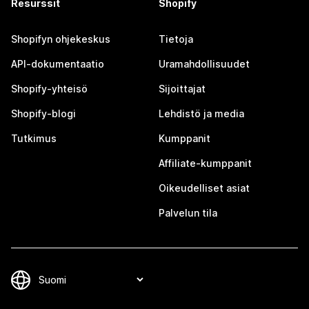
Resurssit
Shopify
Shopifyn ohjekeskus
Tietoja
API-dokumentaatio
Uramahdollisuudet
Shopify-yhteisö
Sijoittajat
Shopify-blogi
Lehdistö ja media
Tutkimus
Kumppanit
Affiliate-kumppanit
Oikeudelliset asiat
Palvelun tila