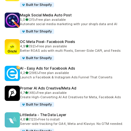
Built for Shopify
Magik Social Media Auto Post
/ 5 tähteä
5,0
(31)
•
Free plan available
31 arvostelua yhteensä
Automate social media marketing with your shop’s data and AI
Built for Shopify
OC Meta Pixel‑ Facebook Pixels
/ 5 tähteä
4,9
(92)
•
Free plan available
92 arvostelua yhteensä
Better ROAS ads with multi Pixels, Server-Side CAPI, and Feeds
Built for Shopify
AI ‑ Easy Ads for Facebook Ads
/ 5 tähteä
4,2
(298)
•
Free plan available
298 arvostelua yhteensä
Launch a Facebook & Instagram Ads Funnel That Converts
Promer AI Ads Creative/Meta Ad
/ 5 tähteä
4,7
(48)
•
Free plan available
48 arvostelua yhteensä
Create High-Converting AI Ad Creatives for Meta, Facebook Ads
Built for Shopify
Littledata ‑ The Data Layer
/ 5 tähteä
4,8
(123)
•
Free to install
123 arvostelua yhteensä
Server-side tracking for GA4, Meta and Klaviyo. No GTM needed.