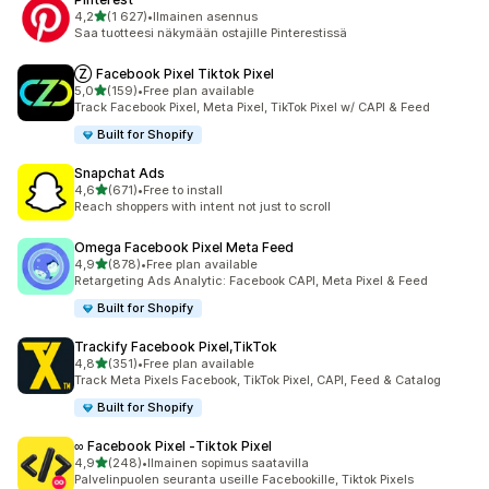
/ 5 tähteä
4,2
(1 627)
•
Ilmainen asennus
1627 arvostelua yhteensä
Saa tuotteesi näkymään ostajille Pinterestissä
Ⓩ Facebook Pixel Tiktok Pixel
/ 5 tähteä
5,0
(159)
•
Free plan available
159 arvostelua yhteensä
Track Facebook Pixel, Meta Pixel, TikTok Pixel w/ CAPI & Feed
Built for Shopify
Snapchat Ads
/ 5 tähteä
4,6
(671)
•
Free to install
671 arvostelua yhteensä
Reach shoppers with intent not just to scroll
Omega Facebook Pixel Meta Feed
/ 5 tähteä
4,9
(878)
•
Free plan available
878 arvostelua yhteensä
Retargeting Ads Analytic: Facebook CAPI, Meta Pixel & Feed
Built for Shopify
Trackify Facebook Pixel,TikTok
/ 5 tähteä
4,8
(351)
•
Free plan available
351 arvostelua yhteensä
Track Meta Pixels Facebook, TikTok Pixel, CAPI, Feed & Catalog
Built for Shopify
∞ Facebook Pixel ‑Tiktok Pixel
/ 5 tähteä
4,9
(248)
•
Ilmainen sopimus saatavilla
248 arvostelua yhteensä
Palvelinpuolen seuranta useille Facebookille, Tiktok Pixels