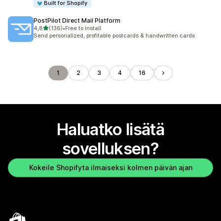
Built for Shopify
PostPilot Direct Mail Platform
/ 5 tähteä
4,8
(136)
•
Free to install
136 arvostelua yhteensä
Send personalized, profitable postcards & handwritten cards
1
2
3
4
16
Haluatko lisätä
sovelluksen?
Kokeile Shopifyta ilmaiseksi kolmen päivän ajan