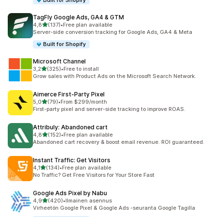
Built for Shopify
TagFly Google Ads, GA4 & GTM
/ 5 tähteä
4,8
(137)
•
Free plan available
137 arvostelua yhteensä
Server-side conversion tracking for Google Ads, GA4 & Meta
Built for Shopify
Microsoft Channel
/ 5 tähteä
3,2
(325)
•
Free to install
325 arvostelua yhteensä
Grow sales with Product Ads on the Microsoft Search Network.
Aimerce First‑Party Pixel
/ 5 tähteä
5,0
(79)
•
From $299/month
79 arvostelua yhteensä
First-party pixel and server-side tracking to improve ROAS.
Attribuly: Abandoned cart
/ 5 tähteä
4,8
(152)
•
Free plan available
152 arvostelua yhteensä
Abandoned cart recovery & boost email revenue. ROI guaranteed.
Instant Traffic: Get Visitors
/ 5 tähteä
4,1
(134)
•
Free plan available
134 arvostelua yhteensä
No Traffic? Get Free Visitors for Your Store Fast
Google Ads Pixel by Nabu
/ 5 tähteä
4,9
(420)
•
Ilmainen asennus
420 arvostelua yhteensä
Virheetön Google Pixel & Google Ads -seuranta Google Tagilla