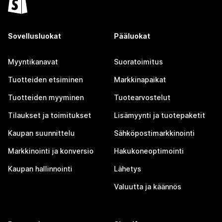
Sovellusluokat
Pääluokat
Myyntikanavat
Suoratoimitus
Tuotteiden etsiminen
Markkinapaikat
Tuotteiden myyminen
Tuotearvostelut
Tilaukset ja toimitukset
Lisämyynti ja tuotepaketit
Kaupan suunnittelu
Sähköpostimarkkinointi
Markkinointi ja konversio
Hakukoneoptimointi
Kaupan hallinnointi
Lähetys
Valuutta ja käännös