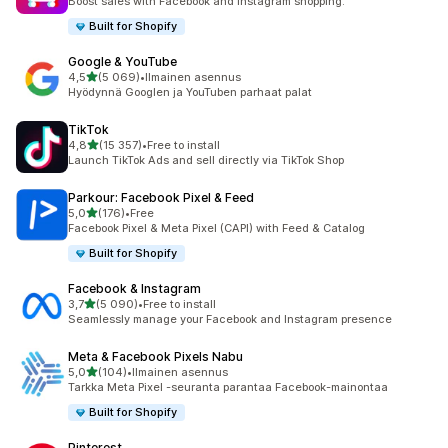
Boost sales with Facebook and Instagram shopping.
Built for Shopify
Google & YouTube
/ 5 tähteä
4,5
(5 069)
•
Ilmainen asennus
5069 arvostelua yhteensä
Hyödynnä Googlen ja YouTuben parhaat palat
TikTok
/ 5 tähteä
4,8
(15 357)
•
Free to install
15357 arvostelua yhteensä
Launch TikTok Ads and sell directly via TikTok Shop
Parkour: Facebook Pixel & Feed
/ 5 tähteä
5,0
(176)
•
Free
176 arvostelua yhteensä
Facebook Pixel & Meta Pixel (CAPI) with Feed & Catalog
Built for Shopify
Facebook & Instagram
/ 5 tähteä
3,7
(5 090)
•
Free to install
5090 arvostelua yhteensä
Seamlessly manage your Facebook and Instagram presence
Meta & Facebook Pixels Nabu
/ 5 tähteä
5,0
(104)
•
Ilmainen asennus
104 arvostelua yhteensä
Tarkka Meta Pixel -seuranta parantaa Facebook-mainontaa
Built for Shopify
Pinterest