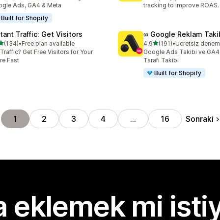
gle Ads, GA4 & Meta
tracking to improve ROAS.
Built for Shopify
tant Traffic: Get Visitors
∞ Google Reklam Taki
5 yıldız üzerinden
5 yıldız üzerinden
(134)
•
Free plan available
4,9
(191)
•
lam 134 değerlendirme
toplam 191 değerlendirme
Traffic? Get Free Visitors for Your
Google Ads Takibi ve GA4 
re Fast
Tarafı Takibi
Built for Shopify
Sonraki
1
2
3
4
…
16
 eklemek mi isti