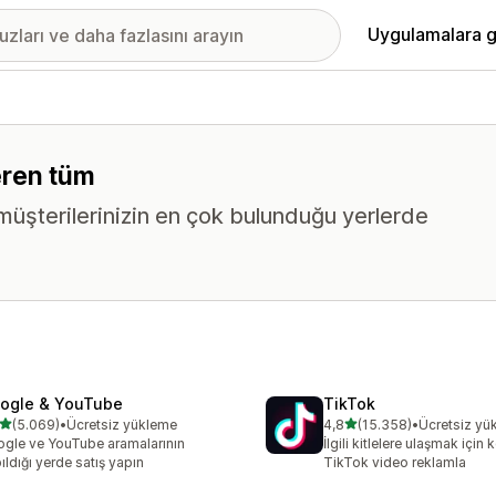
Uygulamalara g
çeren tüm
k müşterilerinizin en çok bulunduğu yerlerde
ogle & YouTube
TikTok
5 yıldız üzerinden
5 yıldız üzerinden
(5.069)
•
Ücretsiz yükleme
4,8
(15.358)
•
Ücretsiz yü
lam 5069 değerlendirme
toplam 15358 değerlendir
gle ve YouTube aramalarının
İlgili kitlelere ulaşmak için
ıldığı yerde satış yapın
TikTok video reklamla