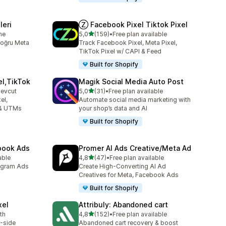
leri
Ⓩ Facebook Pixel Tiktok Pixel
5 yıldız üzerinden
me
5,0
(159)
•
Free plan available
toplam 159 değerlendirme
doğru Meta
Track Facebook Pixel, Meta Pixel,
TikTok Pixel w/ CAPI & Feed
Built for Shopify
el,TikTok
Magik Social Media Auto Post
5 yıldız üzerinden
mevcut
5,0
(31)
•
Free plan available
toplam 31 değerlendirme
el,
Automate social media marketing with
 & UTMs
your shop’s data and AI
Built for Shopify
ebook Ads
Promer AI Ads Creative/Meta Ad
5 yıldız üzerinden
able
4,8
(47)
•
Free plan available
toplam 47 değerlendirme
agram Ads
Create High-Converting AI Ad
Creatives for Meta, Facebook Ads
Built for Shopify
xel
Attribuly: Abandoned cart
5 yıldız üzerinden
th
4,8
(152)
•
Free plan available
toplam 152 değerlendirme
r-side
Abandoned cart recovery & boost