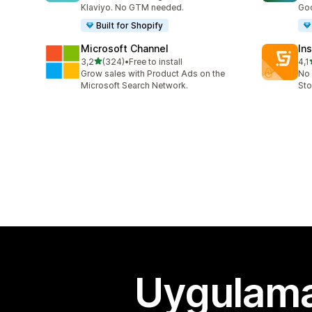
Klaviyo. No GTM needed.
Goo
Built for Shopify
Microsoft Channel
Ins
5 yıldız üzerinden
3,2
(324)
•
Free to install
4,1
toplam 324 değerlendirme
top
Grow sales with Product Ads on the
No 
Microsoft Search Network.
Sto
Uygulama