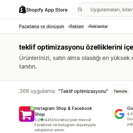
Shopify App Store
Pazarlama ve dönüşüm
Reklam
Reklamlar
teklif optimizasyonu özelliklerini i
Ürünlerinizi, satın alma olasılığı en yükse
tanıtın.
368 uygulama:
Teklif optimizasyonu
Temizle
Instagram Shop & Facebook
Go
Shop
4,5
top
Goo
5 yıldız üzerinden
5,0
(445)
•
Ücretsiz plan mevcut
toplam 445 değerlendirme
yap
Facebook ve Instagram alışverişiyle
satışlarınızı artırın.