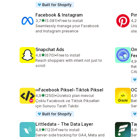
Built for Shopify
Facebook & Instagram
Pi
5 yıldız üzerinden
3,7
(5.081)
•
Free to install
4,2
toplam 5081 değerlendirme
top
Seamlessly manage your Facebook
Ürü
and Instagram presence
ulaş
Snapchat Ads
Om
5 yıldız üzerinden
4,6
(670)
•
Free to install
Fe
toplam 670 değerlendirme
Reach shoppers with intent not just to
4,9
top
scroll
Ret
CAP
∞Facebook Piksel‑Tiktok Piksel
OC
5 yıldız üzerinden
4,9
(250)
•
Ücretsiz plan mevcut
4,9
toplam 250 değerlendirme
top
Çoklu Facebook ve Tiktok Pikselleri
Bet
için Sunucu Tarafı Takibi
Ser
Built for Shopify
Littledata ‑ The Data Layer
Ta
5 yıldız üzerinden
4,8
(123)
•
Free to install
4,8
toplam 123 değerlendirme
top
Server-side tracking for GA4, Meta and
Ser