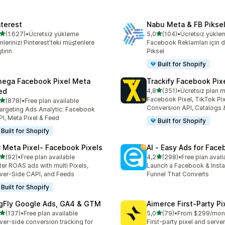
nterest
Nabu Meta & FB Piksel
5 yıldız üzerinden
5 yıldız üzerinden
(1.627)
•
Ücretsiz yükleme
5,0
(104)
•
Ücretsiz yükle
lam 1627 değerlendirme
toplam 104 değerlendirme
nlerinizi Pinterest'teki müşterilere
Facebook Reklamları için 
tırın
Piksel
Built for Shopify
ega Facebook Pixel Meta
Trackify Facebook Pix
5 yıldız üzerinden
ed
4,8
(351)
•
Ücretsiz plan 
toplam 351 değerlendirme
Facebook Pixel, TikTok Pix
5 yıldız üzerinden
(878)
•
Free plan available
lam 878 değerlendirme
Conversion API, Catalogs
argeting Ads Analytic: Facebook
I, Meta Pixel & Feed
Built for Shopify
Built for Shopify
 Meta Pixel‑ Facebook Pixels
AI ‑ Easy Ads for Fac
5 yıldız üzerinden
5 yıldız üzerinden
(92)
•
Free plan available
4,2
(298)
•
Free plan avail
lam 92 değerlendirme
toplam 298 değerlendirme
ter ROAS ads with multi Pixels,
Launch a Facebook & Inst
ver-Side CAPI, and Feeds
Funnel That Converts
Built for Shopify
gFly Google Ads, GA4 & GTM
Aimerce First‑Party Pi
5 yıldız üzerinden
5 yıldız üzerinden
(137)
•
Free plan available
5,0
(79)
•
From $299/mon
lam 137 değerlendirme
toplam 79 değerlendirme
ver-side conversion tracking for
First-party pixel and serve