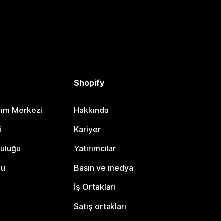
Shopify
dım Merkezi
Hakkında
i
Kariyer
luluğu
Yatırımcılar
gu
Basın ve medya
İş Ortakları
Satış ortakları