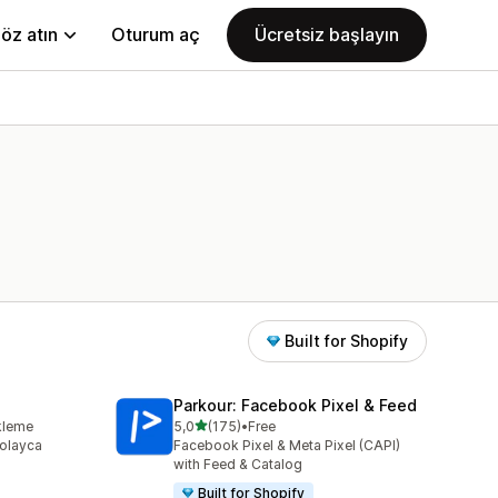
öz atın
Oturum aç
Ücretsiz başlayın
Built for Shopify
Parkour: Facebook Pixel & Feed
5 yıldız üzerinden
kleme
5,0
(175)
•
Free
me
toplam 175 değerlendirme
 kolayca
Facebook Pixel & Meta Pixel (CAPI)
with Feed & Catalog
Built for Shopify