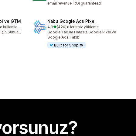
email revenue. ROI guaranteed.
bi ve GTM
Nabu Google Ads Pixel
5 yıldız üzerinden
Ücretsiz deneme kullanılabilir
4,9
(420)
•
Ücretsiz yükleme
toplam 420 değerlendirme
için Sunucu
Google Tag ile Hatasız Google Pixel ve
Google Ads Takibi
Built for Shopify
yorsunuz?