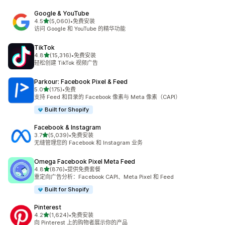
Google & YouTube
星（满分 5 星）
4.5
(5,060)
•
免费安装
总共 5060 条评论
访问 Google 和 YouTube 的精华功能
TikTok
星（满分 5 星）
4.8
(15,316)
•
免费安装
总共 15316 条评论
轻松创建 TikTok 视频广告
Parkour: Facebook Pixel & Feed
星（满分 5 星）
5.0
(175)
•
免费
总共 175 条评论
支持 Feed 和目录的 Facebook 像素与 Meta 像素（CAPI）
Built for Shopify
Facebook & Instagram
星（满分 5 星）
3.7
(5,039)
•
免费安装
总共 5039 条评论
无缝管理您的 Facebook 和 Instagram 业务
Omega Facebook Pixel Meta Feed
星（满分 5 星）
4.8
(876)
•
提供免费套餐
总共 876 条评论
重定向广告分析：Facebook CAPI、Meta Pixel 和 Feed
Built for Shopify
Pinterest
星（满分 5 星）
4.2
(1,624)
•
免费安装
总共 1624 条评论
向 Pinterest 上的购物者展示你的产品