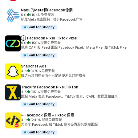
Nabu的Meta和Facebook像素
星（满分 5 星）
5.0
(104)
•
免费安装
总共 104 条评论
精准Meta像素跟踪，提升Facebook广告
Built for Shopify
Ⓩ Facebook Pixel Tiktok Pixel
星（满分 5 星）
5.0
(159)
•
提供免费套餐
总共 159 条评论
借助 CAPI 和 Feed 跟踪 Facebook Pixel、Meta Pixel 和 TikTok Pixel
Built for Shopify
Snapchat Ads
星（满分 5 星）
4.6
(670)
•
免费安装
总共 670 条评论
触达有意向购买而不只是随便浏览的购物者
Trackify Facebook Pixel,TikTok
星（满分 5 星）
4.8
(351)
•
提供免费套餐
总共 351 条评论
跟踪 Meta 像素 Facebook、TikTok 像素、CAPI、数据源和目录
Built for Shopify
∞ Facebook 像素 ‑Tiktok 像素
星（满分 5 星）
4.9
(249)
•
提供免费套餐
总共 249 条评论
为多个 Facebook 和 Tiktok 像素设置服务器端跟踪
Built for Shopify