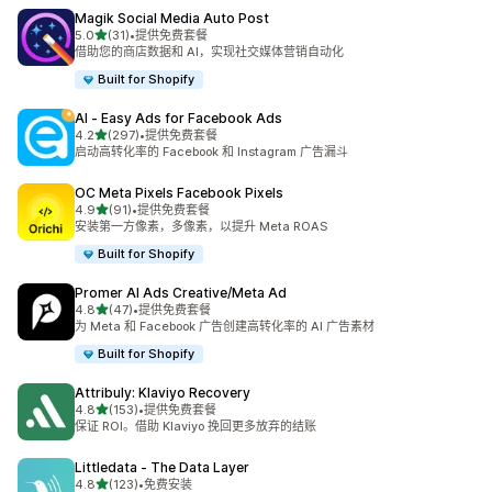
Magik Social Media Auto Post
星（满分 5 星）
5.0
(31)
•
提供免费套餐
总共 31 条评论
借助您的商店数据和 AI，实现社交媒体营销自动化
Built for Shopify
AI ‑ Easy Ads for Facebook Ads
星（满分 5 星）
4.2
(297)
•
提供免费套餐
总共 297 条评论
启动高转化率的 Facebook 和 Instagram 广告漏斗
OC Meta Pixels Facebook Pixels
星（满分 5 星）
4.9
(91)
•
提供免费套餐
总共 91 条评论
安装第一方像素，多像素，以提升 Meta ROAS
Built for Shopify
Promer AI Ads Creative/Meta Ad
星（满分 5 星）
4.8
(47)
•
提供免费套餐
总共 47 条评论
为 Meta 和 Facebook 广告创建高转化率的 AI 广告素材
Built for Shopify
Attribuly: Klaviyo Recovery
星（满分 5 星）
4.8
(153)
•
提供免费套餐
总共 153 条评论
保证 ROI。借助 Klaviyo 挽回更多放弃的结账
Littledata ‑ The Data Layer
星（满分 5 星）
4.8
(123)
•
免费安装
总共 123 条评论