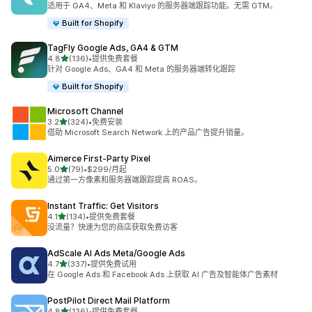
适用于 GA4、Meta 和 Klaviyo 的服务器端跟踪功能。无需 GTM。
Built for Shopify
TagFly Google Ads, GA4 & GTM
星（满分 5 星）
4.8
(136)
•
提供免费套餐
总共 136 条评论
针对 Google Ads、GA4 和 Meta 的服务器端转化跟踪
Built for Shopify
Microsoft Channel
星（满分 5 星）
3.2
(324)
•
免费安装
总共 324 条评论
借助 Microsoft Search Network 上的产品广告提升销量。
Aimerce First‑Party Pixel
星（满分 5 星）
5.0
(79)
•
$299/月起
总共 79 条评论
通过第一方像素和服务器端跟踪提高 ROAS。
Instant Traffic: Get Visitors
星（满分 5 星）
4.1
(134)
•
提供免费套餐
总共 134 条评论
没流量？快速为您的商店获取免费访客
AdScale AI Ads Meta/Google Ads
星（满分 5 星）
4.7
(337)
•
提供免费试用
总共 337 条评论
在 Google Ads 和 Facebook Ads 上获取 AI 广告及智能体广告素材
PostPilot Direct Mail Platform
星（满分 5 星）
4.8
(136)
•
提供免费套餐