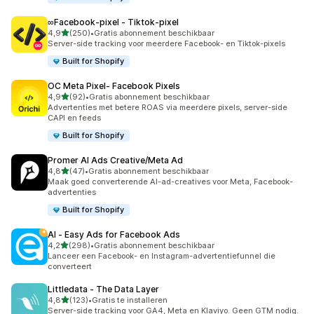
∞Facebook‑pixel ‑ Tiktok‑pixel
van 5 sterren
4,9
(250)
•
Gratis abonnement beschikbaar
250 recensies in totaal
Server-side tracking voor meerdere Facebook- en Tiktok-pixels
Built for Shopify
OC Meta Pixel‑ Facebook Pixels
van 5 sterren
4,9
(92)
•
Gratis abonnement beschikbaar
92 recensies in totaal
Advertenties met betere ROAS via meerdere pixels, server-side
CAPI en feeds
Built for Shopify
Promer AI Ads Creative/Meta Ad
van 5 sterren
4,8
(47)
•
Gratis abonnement beschikbaar
47 recensies in totaal
Maak goed converterende AI-ad-creatives voor Meta, Facebook-
advertenties
Built for Shopify
AI ‑ Easy Ads for Facebook Ads
van 5 sterren
4,2
(298)
•
Gratis abonnement beschikbaar
298 recensies in totaal
Lanceer een Facebook- en Instagram-advertentiefunnel die
converteert
Littledata ‑ The Data Layer
van 5 sterren
4,8
(123)
•
Gratis te installeren
123 recensies in totaal
Server-side tracking voor GA4, Meta en Klaviyo. Geen GTM nodig.