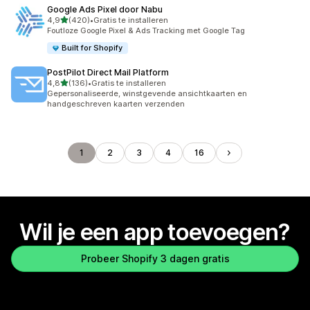
Google Ads Pixel door Nabu
van 5 sterren
4,9
(420)
•
Gratis te installeren
420 recensies in totaal
Foutloze Google Pixel & Ads Tracking met Google Tag
Built for Shopify
PostPilot Direct Mail Platform
van 5 sterren
4,8
(136)
•
Gratis te installeren
136 recensies in totaal
Gepersonaliseerde, winstgevende ansichtkaarten en
handgeschreven kaarten verzenden
1
2
3
4
16
Wil je een app toevoegen?
Probeer Shopify 3 dagen gratis