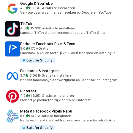
Google & YouTube
van 5 sterren
4,5
(5.066)
•
Gratis te installeren
5066 recensies in totaal
Verkoop daar waar mensen zoeken op Google en YouTube
TikTok
van 5 sterren
4,8
(15.338)
•
Gratis te installeren
15338 recensies in totaal
Lanceer TikTok Ads en verkoop direct via TikTok Shop
Parkour: Facebook Pixel & Feed
van 5 sterren
5,0
(175)
•
Gratis
175 recensies in totaal
Facebook-pixel en Meta-pixel (CAPI) met feed en catalogus
Built for Shopify
Facebook & Instagram
van 5 sterren
3,7
(5.061)
•
Gratis te installeren
5061 recensies in totaal
Beheer naadloos je aanwezigheid op Facebook en Instagram
Pinterest
van 5 sterren
4,2
(1.625)
•
Gratis te installeren
1625 recensies in totaal
Promoot je producten bij klanten op Pinterest
Meta & Facebook Pixels Nabu
van 5 sterren
5,0
(104)
•
Gratis te installeren
104 recensies in totaal
Nauwkeurige Meta Pixel tracking voor betere Facebook Ads
Built for Shopify