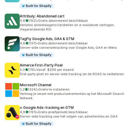
Built for Shopify
Attribuly: Abandoned cart
van 5 sterren
4,8
(152)
•
Gratis abonnement beschikbaar
152 recensies in totaal
Verlaten winkelwagens herstellen en e-mailomzet verhogen.
Gegarandeerde ROI.
TagFly Google Ads, GA4 & GTM
van 5 sterren
4,8
(137)
•
Gratis abonnement beschikbaar
137 recensies in totaal
Server-side conversietracking voor Google Ads, GA4 en Meta
Built for Shopify
Aimerce First‑Party Pixel
van 5 sterren
5,0
(79)
•
Vanaf $299 per maand
79 recensies in totaal
First-party pixel en server-side tracking om de ROAS te verbeteren.
Microsoft Channel
van 5 sterren
3,2
(324)
•
Gratis te installeren
324 recensies in totaal
Verhoog je omzet met productadvertenties op het Microsoft Search
Network.
∞ Google Ads‑tracking en GTM
van 5 sterren
4,9
(191)
•
Gratis proefperiode beschikbaar
191 recensies in totaal
Server-side tracking voor het volgen van advertenties en GA4
Built for Shopify