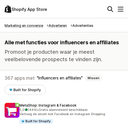
Shopify App Store
Marketing en conversie
Adverteren
Advertenties
Alle met functies voor influencers en affiliates
Promoot je producten waar je meest
veelbelovende prospects te vinden zijn.
367 apps met
Influencers en affiliates
Wissen
Built for Shopify
MetaShop: Instagram & Facebook
van 5 sterren
5,0
(444)
•
Gratis abonnement beschikbaar
444 recensies in totaal
Verhoog de omzet met Facebook en Instagram Shopping.
Built for Shopify