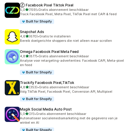
Ⓩ Facebook Pixel Tiktok Pixel
van 5 sterren
5,0
(159)
•
Gratis abonnement beschikbaar
159 recensies in totaal
Track Facebook Pixel, Meta Pixel, TikTok Pixel met CAPI & feed
Built for Shopify
Snapchat Ads
van 5 sterren
4,6
(670)
•
Gratis te installeren
670 recensies in totaal
Bereik doelgerichte shoppers die niet alleen maar scrollen
Omega Facebook Pixel Meta Feed
van 5 sterren
4,8
(877)
•
Gratis abonnement beschikbaar
877 recensies in totaal
Analyse voor retargeting-advertenties: Facebook CAPI, Meta-pixel
en feed
Built for Shopify
Trackify Facebook Pixel,TikTok
van 5 sterren
4,8
(353)
•
Gratis abonnement beschikbaar
353 recensies in totaal
Volg TikTok Pixel, Facebook Pixel, Conversion API, Multipixel
Built for Shopify
Magik Social Media Auto Post
van 5 sterren
5,0
(31)
•
Gratis abonnement beschikbaar
31 recensies in totaal
Automatiseer socialemediamarketing met de gegevens van je
winkel en AI
Built for Shopify