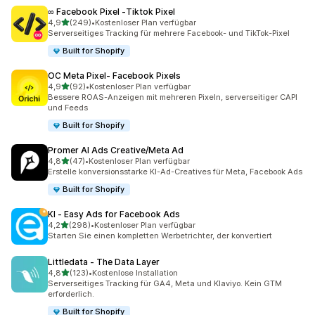
∞ Facebook Pixel ‑Tiktok Pixel
von 5 Sternen
4,9
(249)
•
Kostenloser Plan verfügbar
249 Rezensionen insgesamt
Serverseitiges Tracking für mehrere Facebook- und TikTok-Pixel
Built for Shopify
OC Meta Pixel‑ Facebook Pixels
von 5 Sternen
4,9
(92)
•
Kostenloser Plan verfügbar
92 Rezensionen insgesamt
Bessere ROAS-Anzeigen mit mehreren Pixeln, serverseitiger CAPI
und Feeds
Built for Shopify
Promer AI Ads Creative/Meta Ad
von 5 Sternen
4,8
(47)
•
Kostenloser Plan verfügbar
47 Rezensionen insgesamt
Erstelle konversionsstarke KI-Ad-Creatives für Meta, Facebook Ads
Built for Shopify
KI ‑ Easy Ads for Facebook Ads
von 5 Sternen
4,2
(298)
•
Kostenloser Plan verfügbar
298 Rezensionen insgesamt
Starten Sie einen kompletten Werbetrichter, der konvertiert
Littledata ‑ The Data Layer
von 5 Sternen
4,8
(123)
•
Kostenlose Installation
123 Rezensionen insgesamt
Serverseitiges Tracking für GA4, Meta und Klaviyo. Kein GTM
erforderlich.
Built for Shopify