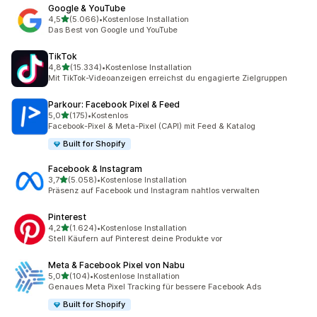
Google & YouTube
von 5 Sternen
4,5
(5.066)
•
Kostenlose Installation
5066 Rezensionen insgesamt
Das Best von Google und YouTube
TikTok
von 5 Sternen
4,8
(15.334)
•
Kostenlose Installation
15334 Rezensionen insgesamt
Mit TikTok-Videoanzeigen erreichst du engagierte Zielgruppen
Parkour: Facebook Pixel & Feed
von 5 Sternen
5,0
(175)
•
Kostenlos
175 Rezensionen insgesamt
Facebook-Pixel & Meta-Pixel (CAPI) mit Feed & Katalog
Built for Shopify
Facebook & Instagram
von 5 Sternen
3,7
(5.058)
•
Kostenlose Installation
5058 Rezensionen insgesamt
Präsenz auf Facebook und Instagram nahtlos verwalten
Pinterest
von 5 Sternen
4,2
(1.624)
•
Kostenlose Installation
1624 Rezensionen insgesamt
Stell Käufern auf Pinterest deine Produkte vor
Meta & Facebook Pixel von Nabu
von 5 Sternen
5,0
(104)
•
Kostenlose Installation
104 Rezensionen insgesamt
Genaues Meta Pixel Tracking für bessere Facebook Ads
Built for Shopify