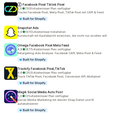
Ⓩ Facebook Pixel Tiktok Pixel
von 5 Sternen
5,0
(159)
•
Kostenloser Plan verfügbar
159 Rezensionen insgesamt
Tracke Facebook Pixel, Meta Pixel, TikTok Pixel mit CAPI & Feed
Built for Shopify
Snapchat Ads
von 5 Sternen
4,6
(670)
•
Kostenlose Installation
670 Rezensionen insgesamt
Kundschaft mit Kaufabsicht erreichen, die nicht nur scrollen will
Omega Facebook Pixel Meta Feed
von 5 Sternen
4,8
(877)
•
Kostenloser Plan verfügbar
877 Rezensionen insgesamt
Retargeting-Ads-Analyse: Facebook CAPI, Meta Pixel & Feed
Built for Shopify
Trackify Facebook Pixel,TikTok
von 5 Sternen
4,8
(353)
•
Kostenloser Plan verfügbar
353 Rezensionen insgesamt
Track TikTok Pixel, Facebook Pixel, Conversion API, Multipixel
Built for Shopify
Magik Social Media Auto Post
von 5 Sternen
5,0
(31)
•
Kostenloser Plan verfügbar
31 Rezensionen insgesamt
Social-Media-Marketing mit deinen Shop-Daten und KI
automatisieren
Built for Shopify