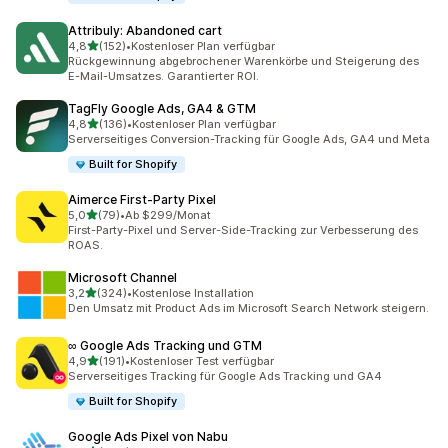
Attribuly: Abandoned cart
von 5 Sternen
4,8
(152)
•
Kostenloser Plan verfügbar
152 Rezensionen insgesamt
Rückgewinnung abgebrochener Warenkörbe und Steigerung des
E-Mail-Umsatzes. Garantierter ROI.
TagFly Google Ads, GA4 & GTM
von 5 Sternen
4,8
(136)
•
Kostenloser Plan verfügbar
136 Rezensionen insgesamt
Serverseitiges Conversion-Tracking für Google Ads, GA4 und Meta
Built for Shopify
Aimerce First‑Party Pixel
von 5 Sternen
5,0
(79)
•
Ab $299/Monat
79 Rezensionen insgesamt
First-Party-Pixel und Server-Side-Tracking zur Verbesserung des
ROAS.
Microsoft Channel
von 5 Sternen
3,2
(324)
•
Kostenlose Installation
324 Rezensionen insgesamt
Den Umsatz mit Product Ads im Microsoft Search Network steigern.
∞ Google Ads Tracking und GTM
von 5 Sternen
4,9
(191)
•
Kostenloser Test verfügbar
191 Rezensionen insgesamt
Serverseitiges Tracking für Google Ads Tracking und GA4
Built for Shopify
Google Ads Pixel von Nabu