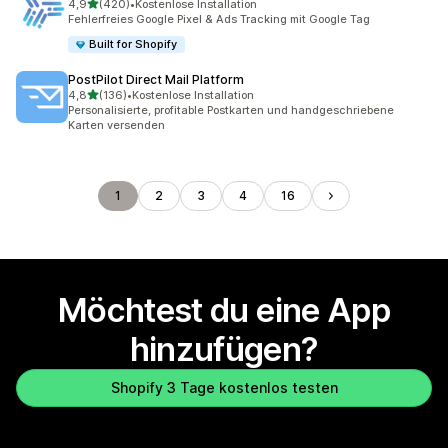
von 5 Sternen
4,9
(420)
•
Kostenlose Installation
420 Rezensionen insgesamt
Fehlerfreies Google Pixel & Ads Tracking mit Google Tag
Built for Shopify
PostPilot Direct Mail Platform
von 5 Sternen
4,8
(136)
•
Kostenlose Installation
136 Rezensionen insgesamt
Personalisierte, profitable Postkarten und handgeschriebene
Karten versenden
1
2
3
4
16
Möchtest du eine App
hinzufügen?
Shopify 3 Tage kostenlos testen