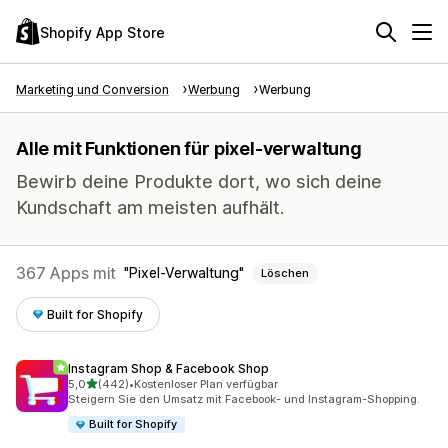
Shopify App Store
Marketing und Conversion
Werbung
Werbung
Alle mit Funktionen für pixel-verwaltung
Bewirb deine Produkte dort, wo sich deine
Kundschaft am meisten aufhält.
367 Apps mit
Pixel-Verwaltung
Löschen
Built for Shopify
Instagram Shop & Facebook Shop
von 5 Sternen
5,0
(442)
•
Kostenloser Plan verfügbar
442 Rezensionen insgesamt
Steigern Sie den Umsatz mit Facebook- und Instagram-Shopping.
Built for Shopify