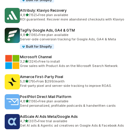
Built for Shopify
Attribuly: Klaviyo Recovery
/ 5 tähteä
4,8
(152)
•
Free plan available
152 arvostelua yhteensä
ROI guaranteed. Recover more abandoned checkouts with Klaviyo
TagFly Google Ads, GA4 & GTM
/ 5 tähteä
4,8
(136)
•
Free plan available
136 arvostelua yhteensä
Server-side conversion tracking for Google Ads, GA4 & Meta
Built for Shopify
Microsoft Channel
/ 5 tähteä
3,2
(324)
•
Free to install
324 arvostelua yhteensä
Grow sales with Product Ads on the Microsoft Search Network.
Aimerce First‑Party Pixel
/ 5 tähteä
5,0
(79)
•
From $299/month
79 arvostelua yhteensä
First-party pixel and server-side tracking to improve ROAS.
PostPilot Direct Mail Platform
/ 5 tähteä
4,8
(136)
•
Free plan available
136 arvostelua yhteensä
Send personalized, profitable postcards & handwritten cards
AdScale AI Ads Meta/Google Ads
/ 5 tähteä
4,7
(337)
•
Free trial available
337 arvostelua yhteensä
Get AI ads & Agentic ad creatives on Google Ads & Facebook Ads