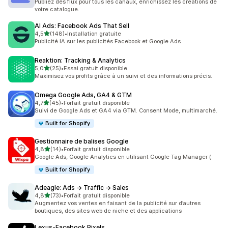
Publiez des flux pour tous les canaux, enrichissez les créations de
votre catalogue.
AI Ads: Facebook Ads That Sell
étoile(s) sur 5
4,5
(148)
•
Installation gratuite
148 avis au total
Publicité IA sur les publicités Facebook et Google Ads
Reaktion: Tracking & Analytics
étoile(s) sur 5
5,0
(25)
•
Essai gratuit disponible
25 avis au total
Maximisez vos profits grâce à un suivi et des informations précis.
Omega Google Ads, GA4 & GTM
étoile(s) sur 5
4,7
(45)
•
Forfait gratuit disponible
45 avis au total
Suivi de Google Ads et GA4 via GTM. Consent Mode, multimarché.
Built for Shopify
Gestionnaire de balises Google
étoile(s) sur 5
4,8
(14)
•
Forfait gratuit disponible
14 avis au total
Google Ads, Google Analytics en utilisant Google Tag Manager (
Built for Shopify
Adeagle: Ads → Traffic → Sales
étoile(s) sur 5
4,8
(73)
•
Forfait gratuit disponible
73 avis au total
Augmentez vos ventes en faisant de la publicité sur d’autres
boutiques, des sites web de niche et des applications
Lexus‑Facebook Pixels