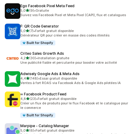
Ego Facebook Pixel Meta Feed
étoile(s) sur 5
5,0
(9)
•
Gratuite
9 avis au total
Suivez vos Facebook Pixel et Meta Pixel (CAPI), flux et catalogues
F: QR Code Generator
étoile(s) sur 5
5,0
(7)
•
Forfait gratuit disponible
7 avis au total
Générateur QR pour créer en masse des codes illimités
Built for Shopify
Criteo Sales Growth Ads
étoile(s) sur 5
4,2
(30)
•
Installation gratuite
30 avis au total
Une publicité fiable et percutante pour booster votre activité
Adwisely Google Ads & Meta Ads
étoile(s) sur 5
4,4
(148)
•
Essai gratuit disponible
148 avis au total
Ventes à fort ROAS via Facebook Ads & Google Ads pilotées IA
∞ Facebook Product Feed
étoile(s) sur 5
4,8
(23)
•
Forfait gratuit disponible
23 avis au total
Créer un flux de produits pour le flux Facebook et le catalogue pour
le commerce
Built for Shopify
Marpipe ‑ Catalog Manager
étoile(s) sur 5
5,0
(6)
•
Forfait gratuit disponible
6 avis au total