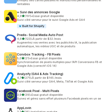
Envoyez des cartes postales et manuscrites personnalisées et
rentables
∞ Suivi des annonces Google
étoile(s) sur 5
4,9
(191)
•
Essai gratuit disponible
191 avis au total
Suivi côté serveur pour le suivi Google Ads et GA4
Built for Shopify
Predis‑ Social Media Auto Post
étoile(s) sur 5
4,6
(123)
•
À partir de $32 /mois
123 avis au total
Augmentez vos ventes avec les publicités IA, la publication
automatique, les vidéos UGC et de produits
Convbox Tracking ‑ FB Pixels
étoile(s) sur 5
5,0
(21)
•
Essai gratuit disponible
21 avis au total
Synchronisation de pixels multiples pour l’API Conversions FB et
Google Ads (correctif iOS 14)
Analyzify (GA4 & Ads Tracking)
étoile(s) sur 5
4,7
(271)
•
À partir de $145 /mois
271 avis au total
Suivi côté serveur pour GA4, Meta, TikTok et Google Ads
Facebook Pixel ‑ Multi Pixels
étoile(s) sur 5
3,9
(39)
•
Essai gratuit disponible
39 avis au total
Suivez et gérez sans effort plusieurs Facebook pixels en un se
AppLovin
étoile(s) sur 5
3,2
(16)
•
Installation gratuite