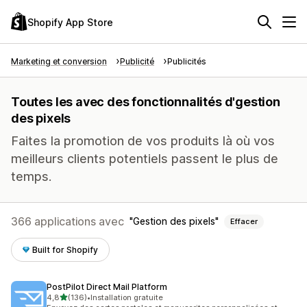
Shopify App Store
Marketing et conversion
Publicité
Publicités
Toutes les avec des fonctionnalités d'gestion
des pixels
Faites la promotion de vos produits là où vos
meilleurs clients potentiels passent le plus de
temps.
366 applications avec
Gestion des pixels
Effacer
Built for Shopify
PostPilot Direct Mail Platform
étoile(s) sur 5
4,8
(136)
•
Installation gratuite
136 avis au total