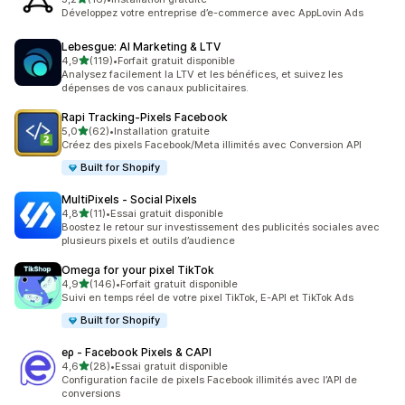
16 avis au total
Développez votre entreprise d’e-commerce avec AppLovin Ads
Lebesgue: AI Marketing & LTV
étoile(s) sur 5
4,9
(119)
•
Forfait gratuit disponible
119 avis au total
Analysez facilement la LTV et les bénéfices, et suivez les
dépenses de vos canaux publicitaires.
Rapi Tracking‑Pixels Facebook
étoile(s) sur 5
5,0
(62)
•
Installation gratuite
62 avis au total
Créez des pixels Facebook/Meta illimités avec Conversion API
Built for Shopify
MultiPixels ‑ Social Pixels
étoile(s) sur 5
4,8
(11)
•
Essai gratuit disponible
11 avis au total
Boostez le retour sur investissement des publicités sociales avec
plusieurs pixels et outils d’audience
Omega for your pixel TikTok
étoile(s) sur 5
4,9
(146)
•
Forfait gratuit disponible
146 avis au total
Suivi en temps réel de votre pixel TikTok, E-API et TikTok Ads
Built for Shopify
eρ ‑ Facebook Pixels & CAPI
étoile(s) sur 5
4,6
(28)
•
Essai gratuit disponible
28 avis au total
Configuration facile de pixels Facebook illimités avec l’API de
conversions