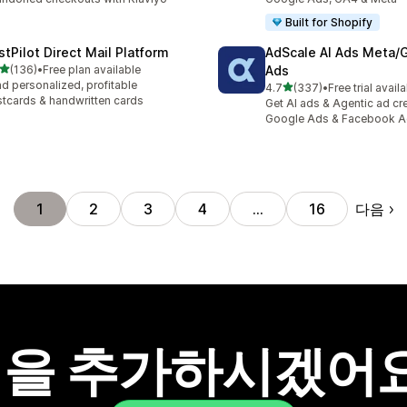
Built for Shopify
stPilot Direct Mail Platform
AdScale AI Ads Meta/
별 5개 중
(136)
•
Free plan available
Ads
리뷰 136개
d personalized, profitable
별 5개 중
4.7
(337)
•
Free trial avail
총 리뷰 337개
tcards & handwritten cards
Get AI ads & Agentic ad cr
Google Ads & Facebook 
다음
1
2
3
4
…
16
을 추가하시겠어