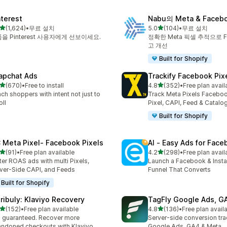
nterest
Nabu의 Meta & Faceb
별 5개 중
별 5개 중
(1,624)
•
무료 설치
5.0
(104)
•
무료 설치
리뷰 1624개
총 리뷰 104개
을 Pinterest 사용자에게 선보이세요.
정확한 Meta 픽셀 추적으로 F
고 개선
Built for Shopify
apchat Ads
Trackify Facebook Pix
별 5개 중
별 5개 중
(670)
•
Free to install
4.8
(352)
•
Free plan avail
리뷰 670개
총 리뷰 352개
ch shoppers with intent not just to
Track Meta Pixels Faceboo
oll
Pixel, CAPI, Feed & Catalo
Built for Shopify
 Meta Pixel‑ Facebook Pixels
AI ‑ Easy Ads for Fac
별 5개 중
별 5개 중
(91)
•
Free plan available
4.2
(298)
•
Free plan avail
리뷰 91개
총 리뷰 298개
ter ROAS ads with multi Pixels,
Launch a Facebook & Inst
ver-Side CAPI, and Feeds
Funnel That Converts
Built for Shopify
tribuly: Klaviyo Recovery
TagFly Google Ads, 
별 5개 중
별 5개 중
(152)
•
Free plan available
4.8
(136)
•
Free plan avail
리뷰 152개
총 리뷰 136개
 guaranteed. Recover more
Server-side conversion tra
ndoned checkouts with Klaviyo
Google Ads, GA4 & Meta