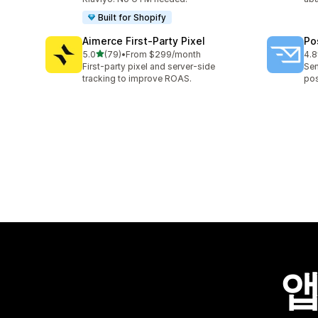
Built for Shopify
Aimerce First‑Party Pixel
Po
별 5개 중
5.0
(79)
•
From $299/month
4.8
총 리뷰 79개
총 
First-party pixel and server-side
Sen
tracking to improve ROAS.
pos
앱