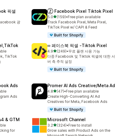
ook 픽셀
Ⓩ Facebook Pixel Tiktok Pixel
별 5개 중
5.0
(159)
•
Free plan available
총 리뷰 159개
acebook 광
Track Facebook Pixel, Meta Pixel,
TikTok Pixel w/ CAPI & Feed
Built for Shopify
el,TikTok
∞ 페이스북 픽셀 ‑Tiktok Pixel
별 5개 중
able
4.9
(249)
•
무료 플랜 사용 가능
총 리뷰 249개
k, TikTok
다중 Facebook 및 Tiktok 픽셀에 대한 서
g
버 측 추적 설정
Built for Shopify
ebook Ads
Promer AI Ads Creative/Meta Ad
별 5개 중
able
4.8
(47)
•
Free plan available
총 리뷰 47개
agram Ads
Create High-Converting AI Ad
Creatives for Meta, Facebook Ads
Built for Shopify
GA4 & GTM
Microsoft Channel
별 5개 중
able
3.2
(324)
•
Free to install
총 리뷰 324개
cking for
Grow sales with Product Ads on the
Microsoft Search Network.