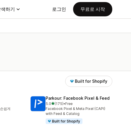
탐색하기
로그인
무료로 시작
Built for Shopify
Parkour: Facebook Pixel & Feed
별 5개 중
5.0
(175)
•
Free
총 리뷰 175개
 손쉽게
Facebook Pixel & Meta Pixel (CAPI)
with Feed & Catalog
Built for Shopify