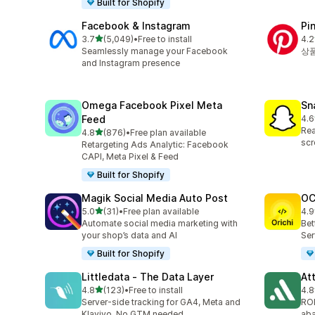
Built for Shopify
Facebook & Instagram
Pi
별 5개 중
3.7
(5,049)
•
Free to install
4.2
총 리뷰 5049개
총 
Seamlessly manage your Facebook
상품
and Instagram presence
Omega Facebook Pixel Meta
Sn
Feed
4.6
총 
Rea
별 5개 중
4.8
(876)
•
Free plan available
총 리뷰 876개
scr
Retargeting Ads Analytic: Facebook
CAPI, Meta Pixel & Feed
Built for Shopify
Magik Social Media Auto Post
OC
별 5개 중
5.0
(31)
•
Free plan available
4.9
총 리뷰 31개
총 
Automate social media marketing with
Bet
your shop’s data and AI
Ser
Built for Shopify
Littledata ‑ The Data Layer
At
별 5개 중
4.8
(123)
•
Free to install
4.8
총 리뷰 123개
총 
Server-side tracking for GA4, Meta and
ROI
Klaviyo. No GTM needed.
aba