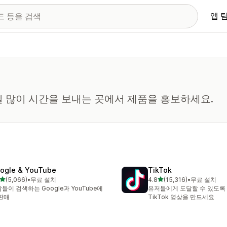
앱 
일 많이 시간을 보내는 곳에서 제품을 홍보하세요.
ogle & YouTube
TikTok
별 5개 중
별 5개 중
(5,066)
•
무료 설치
4.8
(15,316)
•
무료 설치
리뷰 5066개
총 리뷰 15316개
들이 검색하는 Google과 YouTube에
유저들에게 도달할 수 있도록
판매
TikTok 영상을 만드세요