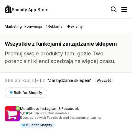
Shopify App Store
Marketing i konwersja
Reklama
Reklamy
Wszystkie z funkcjami zarządzanie sklepem
Promuj swoje produkty tam, gdzie Twoi
potencjalni klienci spędzają najwięcej czasu.
366 aplikacje(-i) z
Zarządzanie sklepem
Wyczyść
Built for Shopify
MetaShop: Instagram & Facebook
na 5 gwiazdek
5,0
(439)
•
Free plan available
Łączna liczba recenzji: 439
Boost sales with Facebook and Instagram shopping.
Built for Shopify