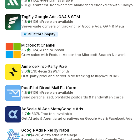
na 5 gwiazdek
4,8
(152)
•
Free plan available
Łączna liczba recenzji: 152
ROI guaranteed. Recover more abandoned checkouts with Klaviyo
TagFly Google Ads, GA4 & GTM
na 5 gwiazdek
4,8
(136)
•
Free plan available
Łączna liczba recenzji: 136
Server-side conversion tracking for Google Ads, GA4 & Meta
Built for Shopify
Microsoft Channel
na 5 gwiazdek
3,2
(324)
•
Free to install
Łączna liczba recenzji: 324
Grow sales with Product Ads on the Microsoft Search Network.
Aimerce First‑Party Pixel
na 5 gwiazdek
5,0
(79)
•
From $299/month
Łączna liczba recenzji: 79
First-party pixel and server-side tracking to improve ROAS.
PostPilot Direct Mail Platform
na 5 gwiazdek
4,8
(136)
•
Free plan available
Łączna liczba recenzji: 136
Send personalized, profitable postcards & handwritten cards
AdScale AI Ads Meta/Google Ads
na 5 gwiazdek
4,7
(337)
•
Free trial available
Łączna liczba recenzji: 337
Get AI ads & Agentic ad creatives on Google Ads & Facebook Ads
Google Ads Pixel by Nabu
na 5 gwiazdek
4,9
(420)
•
Bezpłatna instalacja
Łączna liczba recenzji: 420
Bez błędów Google Pixel i śledzenie Google Ads z Google Tag