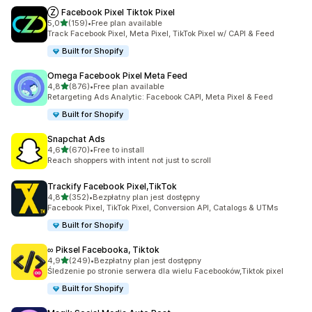
Ⓩ Facebook Pixel Tiktok Pixel
na 5 gwiazdek
5,0
(159)
•
Free plan available
Łączna liczba recenzji: 159
Track Facebook Pixel, Meta Pixel, TikTok Pixel w/ CAPI & Feed
Built for Shopify
Omega Facebook Pixel Meta Feed
na 5 gwiazdek
4,8
(876)
•
Free plan available
Łączna liczba recenzji: 876
Retargeting Ads Analytic: Facebook CAPI, Meta Pixel & Feed
Built for Shopify
Snapchat Ads
na 5 gwiazdek
4,6
(670)
•
Free to install
Łączna liczba recenzji: 670
Reach shoppers with intent not just to scroll
Trackify Facebook Pixel,TikTok
na 5 gwiazdek
4,8
(352)
•
Bezpłatny plan jest dostępny
Łączna liczba recenzji: 352
Facebook Pixel, TikTok Pixel, Conversion API, Catalogs & UTMs
Built for Shopify
∞ Piksel Facebooka, Tiktok
na 5 gwiazdek
4,9
(249)
•
Bezpłatny plan jest dostępny
Łączna liczba recenzji: 249
Śledzenie po stronie serwera dla wielu Facebooków,Tiktok pixel
Built for Shopify