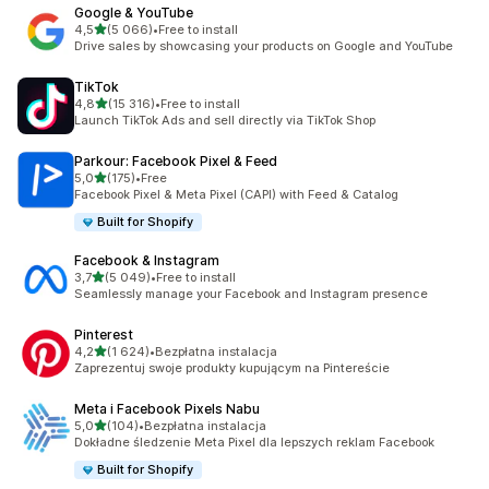
Google & YouTube
na 5 gwiazdek
4,5
(5 066)
•
Free to install
Łączna liczba recenzji: 5066
Drive sales by showcasing your products on Google and YouTube
TikTok
na 5 gwiazdek
4,8
(15 316)
•
Free to install
Łączna liczba recenzji: 15316
Launch TikTok Ads and sell directly via TikTok Shop
Parkour: Facebook Pixel & Feed
na 5 gwiazdek
5,0
(175)
•
Free
Łączna liczba recenzji: 175
Facebook Pixel & Meta Pixel (CAPI) with Feed & Catalog
Built for Shopify
Facebook & Instagram
na 5 gwiazdek
3,7
(5 049)
•
Free to install
Łączna liczba recenzji: 5049
Seamlessly manage your Facebook and Instagram presence
Pinterest
na 5 gwiazdek
4,2
(1 624)
•
Bezpłatna instalacja
Łączna liczba recenzji: 1624
Zaprezentuj swoje produkty kupującym na Pintereście
Meta i Facebook Pixels Nabu
na 5 gwiazdek
5,0
(104)
•
Bezpłatna instalacja
Łączna liczba recenzji: 104
Dokładne śledzenie Meta Pixel dla lepszych reklam Facebook
Built for Shopify