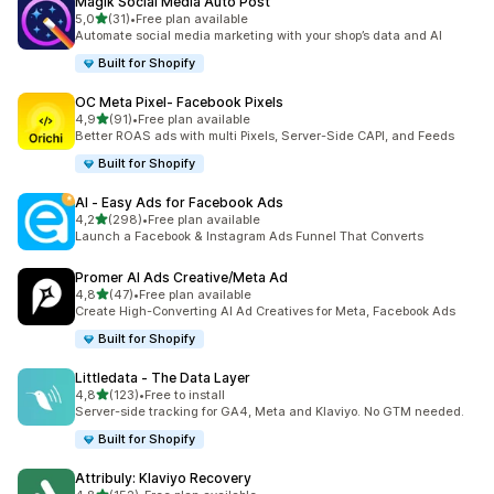
Magik Social Media Auto Post
na 5 gwiazdek
5,0
(31)
•
Free plan available
Łączna liczba recenzji: 31
Automate social media marketing with your shop’s data and AI
Built for Shopify
OC Meta Pixel‑ Facebook Pixels
na 5 gwiazdek
4,9
(91)
•
Free plan available
Łączna liczba recenzji: 91
Better ROAS ads with multi Pixels, Server-Side CAPI, and Feeds
Built for Shopify
AI ‑ Easy Ads for Facebook Ads
na 5 gwiazdek
4,2
(298)
•
Free plan available
Łączna liczba recenzji: 298
Launch a Facebook & Instagram Ads Funnel That Converts
Promer AI Ads Creative/Meta Ad
na 5 gwiazdek
4,8
(47)
•
Free plan available
Łączna liczba recenzji: 47
Create High-Converting AI Ad Creatives for Meta, Facebook Ads
Built for Shopify
Littledata ‑ The Data Layer
na 5 gwiazdek
4,8
(123)
•
Free to install
Łączna liczba recenzji: 123
Server-side tracking for GA4, Meta and Klaviyo. No GTM needed.
Built for Shopify
Attribuly: Klaviyo Recovery