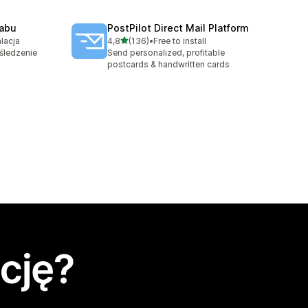
Nabu
PostPilot Direct Mail Platform
na 5 gwiazdek
lacja
4,8
(136)
•
Free to install
0
Łączna liczba recenzji: 136
śledzenie
Send personalized, profitable
postcards & handwritten cards
cję?