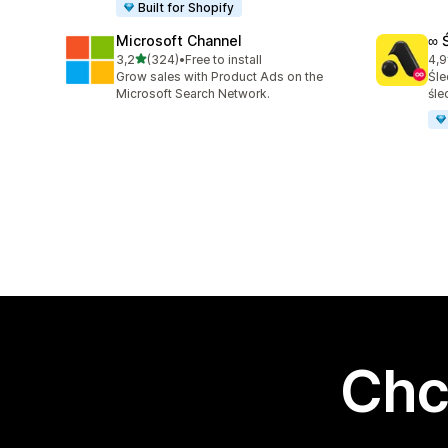
Built for Shopify
Microsoft Channel
∞ 
na 5 gwiazdek
3,2
(324)
•
Free to install
4,9
Łączna liczba recenzji: 324
Łąc
Grow sales with Product Ads on the
Śle
Microsoft Search Network.
śle
Chc