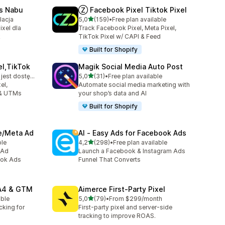
ls Nabu
Ⓩ Facebook Pixel Tiktok Pixel
na 5 gwiazdek
lacja
5,0
(159)
•
Free plan available
Łączna liczba recenzji: 159
xel dla
Track Facebook Pixel, Meta Pixel,
k
TikTok Pixel w/ CAPI & Feed
Built for Shopify
el,TikTok
Magik Social Media Auto Post
na 5 gwiazdek
Bezpłatny plan jest dostępny
5,0
(31)
•
Free plan available
3
Łączna liczba recenzji: 31
el,
Automate social media marketing with
 & UTMs
your shop’s data and AI
Built for Shopify
ve/Meta Ad
AI ‑ Easy Ads for Facebook Ads
na 5 gwiazdek
ble
4,2
(298)
•
Free plan available
Łączna liczba recenzji: 298
 Ad
Launch a Facebook & Instagram Ads
ook Ads
Funnel That Converts
GA4 & GTM
Aimerce First‑Party Pixel
na 5 gwiazdek
able
5,0
(79)
•
From $299/month
Łączna liczba recenzji: 79
cking for
First-party pixel and server-side
tracking to improve ROAS.