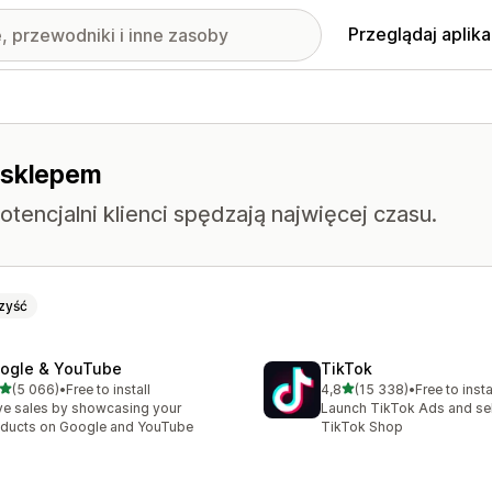
Przeglądaj aplika
 sklepem
tencjalni klienci spędzają najwięcej czasu.
zyść
ogle & YouTube
TikTok
na 5 gwiazdek
na 5 gwiazdek
(5 066)
•
Free to install
4,8
(15 338)
•
Free to insta
zna liczba recenzji: 5066
Łączna liczba recenzji: 15
ve sales by showcasing your
Launch TikTok Ads and sell
ducts on Google and YouTube
TikTok Shop