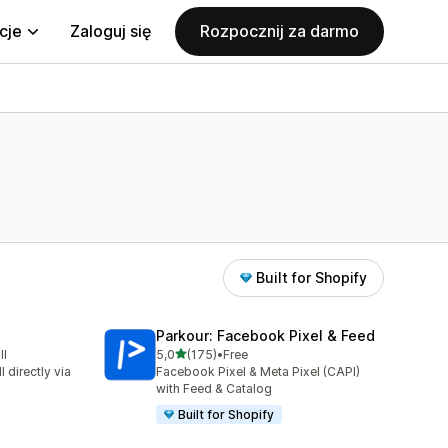
cje
Zaloguj się
Rozpocznij za darmo
Built for Shopify
Parkour: Facebook Pixel & Feed
na 5 gwiazdek
ll
5,0
(175)
•
Free
338
Łączna liczba recenzji: 175
 directly via
Facebook Pixel & Meta Pixel (CAPI)
with Feed & Catalog
Built for Shopify