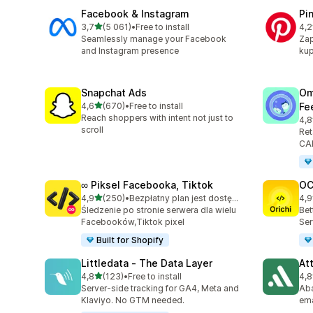
Facebook & Instagram
Pi
na 5 gwiazdek
3,7
(5 061)
•
Free to install
4,2
Łączna liczba recenzji: 5061
Łąc
Seamlessly manage your Facebook
Zap
and Instagram presence
kup
Snapchat Ads
Om
na 5 gwiazdek
4,6
(670)
•
Free to install
Fe
Łączna liczba recenzji: 670
Reach shoppers with intent not just to
4,8
Łąc
scroll
Ret
CAP
∞ Piksel Facebooka, Tiktok
OC
na 5 gwiazdek
4,9
(250)
•
Bezpłatny plan jest dostępny
4,9
Łączna liczba recenzji: 250
Łąc
Śledzenie po stronie serwera dla wielu
Bet
Facebooków,Tiktok pixel
Ser
Built for Shopify
Littledata ‑ The Data Layer
At
na 5 gwiazdek
4,8
(123)
•
Free to install
4,8
Łączna liczba recenzji: 123
Łąc
Server-side tracking for GA4, Meta and
Aba
Klaviyo. No GTM needed.
ema