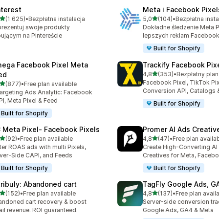
nterest
Meta i Facebook Pixe
na 5 gwiazdek
na 5 gwiazdek
(1 625)
•
Bezpłatna instalacja
5,0
(104)
•
Bezpłatna insta
zna liczba recenzji: 1625
Łączna liczba recenzji: 104
rezentuj swoje produkty
Dokładne śledzenie Meta Pi
ującym na Pintereście
lepszych reklam Faceboo
Built for Shopify
ega Facebook Pixel Meta
Trackify Facebook Pix
na 5 gwiazdek
ed
4,8
(353)
•
Łączna liczba recenzji: 35
Facebook Pixel, TikTok Pix
na 5 gwiazdek
(877)
•
Free plan available
zna liczba recenzji: 877
Conversion API, Catalogs
argeting Ads Analytic: Facebook
I, Meta Pixel & Feed
Built for Shopify
Built for Shopify
 Meta Pixel‑ Facebook Pixels
Promer AI Ads Creati
na 5 gwiazdek
na 5 gwiazdek
(92)
•
Free plan available
4,8
(47)
•
Free plan availa
zna liczba recenzji: 92
Łączna liczba recenzji: 47
ter ROAS ads with multi Pixels,
Create High-Converting AI
ver-Side CAPI, and Feeds
Creatives for Meta, Faceb
Built for Shopify
Built for Shopify
tribuly: Abandoned cart
TagFly Google Ads, 
na 5 gwiazdek
na 5 gwiazdek
(152)
•
Free plan available
4,8
(137)
•
Free plan avail
zna liczba recenzji: 152
Łączna liczba recenzji: 137
ndoned cart recovery & boost
Server-side conversion tra
il revenue. ROI guaranteed.
Google Ads, GA4 & Meta