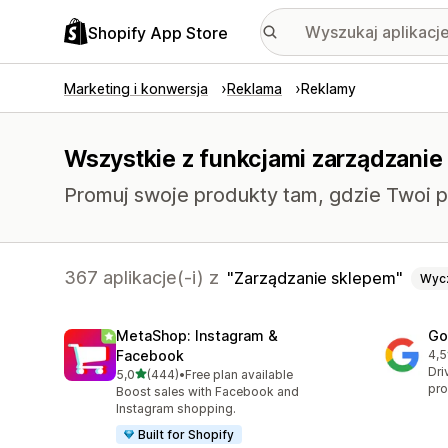
Shopify App Store
Marketing i konwersja
Reklama
Reklamy
Wszystkie z funkcjami zarządzanie
Promuj swoje produkty tam, gdzie Twoi po
367 aplikacje(-i) z
Zarządzanie sklepem
Wyc
MetaShop: Instagram &
Go
Facebook
4,5
Łąc
Dri
na 5 gwiazdek
5,0
(444)
•
Free plan available
Łączna liczba recenzji: 444
pro
Boost sales with Facebook and
Instagram shopping.
Built for Shopify