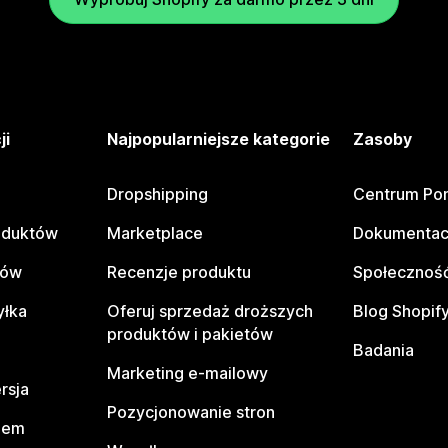
ji
Najpopularniejsze kategorie
Zasoby
Dropshipping
Centrum Po
oduktów
Marketplace
Dokumentac
tów
Recenzje produktu
Społeczność
yłka
Oferuj sprzedaż droższych
Blog Shopif
produktów i pakietów
Badania
Marketing e-mailowy
rsja
Pozycjonowanie stron
pem