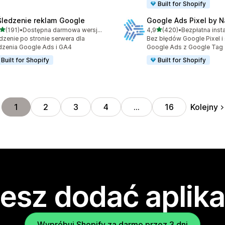
Built for Shopify
Śledzenie reklam Google
Google Ads Pixel by 
na 5 gwiazdek
na 5 gwiazdek
(191)
•
Dostępna darmowa wersja próbna
4,9
(420)
•
Bezpłatna insta
zna liczba recenzji: 191
Łączna liczba recenzji: 42
dzenie po stronie serwera dla
Bez błędów Google Pixel i 
dzenia Google Ads i GA4
Google Ads z Google Tag
Built for Shopify
Built for Shopify
Kolejny
1
2
3
4
…
16
esz dodać aplika
Wypróbuj Shopify za darmo przez 3 dni