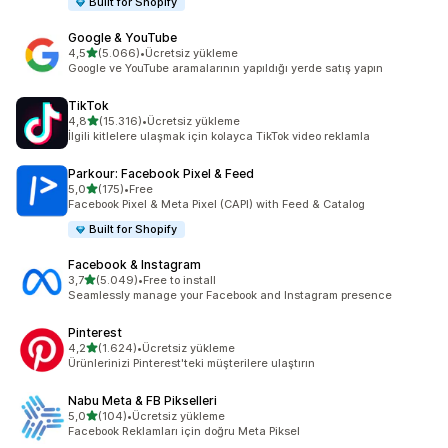
Built for Shopify
Google & YouTube
5 yıldız üzerinden
4,5
(5.066)
•
Ücretsiz yükleme
toplam 5066 değerlendirme
Google ve YouTube aramalarının yapıldığı yerde satış yapın
TikTok
5 yıldız üzerinden
4,8
(15.316)
•
Ücretsiz yükleme
toplam 15316 değerlendirme
İlgili kitlelere ulaşmak için kolayca TikTok video reklamla
Parkour: Facebook Pixel & Feed
5 yıldız üzerinden
5,0
(175)
•
Free
toplam 175 değerlendirme
Facebook Pixel & Meta Pixel (CAPI) with Feed & Catalog
Built for Shopify
Facebook & Instagram
5 yıldız üzerinden
3,7
(5.049)
•
Free to install
toplam 5049 değerlendirme
Seamlessly manage your Facebook and Instagram presence
Pinterest
5 yıldız üzerinden
4,2
(1.624)
•
Ücretsiz yükleme
toplam 1624 değerlendirme
Ürünlerinizi Pinterest'teki müşterilere ulaştırın
Nabu Meta & FB Pikselleri
5 yıldız üzerinden
5,0
(104)
•
Ücretsiz yükleme
toplam 104 değerlendirme
Facebook Reklamları için doğru Meta Piksel