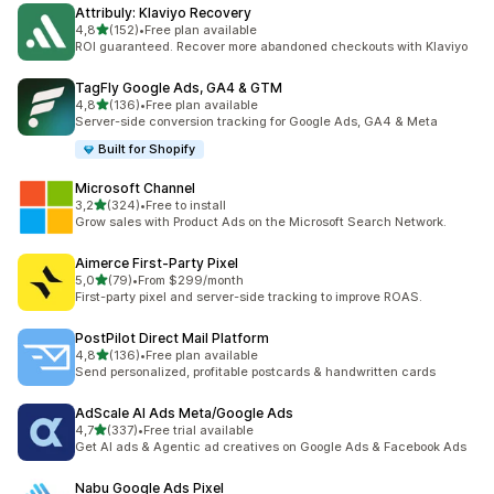
Attribuly: Klaviyo Recovery
5 yıldız üzerinden
4,8
(152)
•
Free plan available
toplam 152 değerlendirme
ROI guaranteed. Recover more abandoned checkouts with Klaviyo
TagFly Google Ads, GA4 & GTM
5 yıldız üzerinden
4,8
(136)
•
Free plan available
toplam 136 değerlendirme
Server-side conversion tracking for Google Ads, GA4 & Meta
Built for Shopify
Microsoft Channel
5 yıldız üzerinden
3,2
(324)
•
Free to install
toplam 324 değerlendirme
Grow sales with Product Ads on the Microsoft Search Network.
Aimerce First‑Party Pixel
5 yıldız üzerinden
5,0
(79)
•
From $299/month
toplam 79 değerlendirme
First-party pixel and server-side tracking to improve ROAS.
PostPilot Direct Mail Platform
5 yıldız üzerinden
4,8
(136)
•
Free plan available
toplam 136 değerlendirme
Send personalized, profitable postcards & handwritten cards
AdScale AI Ads Meta/Google Ads
5 yıldız üzerinden
4,7
(337)
•
Free trial available
toplam 337 değerlendirme
Get AI ads & Agentic ad creatives on Google Ads & Facebook Ads
Nabu Google Ads Pixel