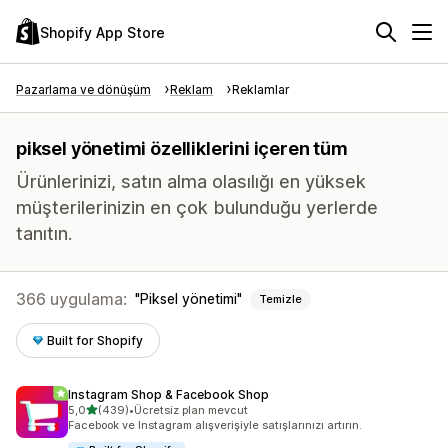
Shopify App Store
Pazarlama ve dönüşüm
Reklam
Reklamlar
piksel yönetimi özelliklerini içeren tüm
Ürünlerinizi, satın alma olasılığı en yüksek
müşterilerinizin en çok bulunduğu yerlerde
tanıtın.
366 uygulama:
Piksel yönetimi
Temizle
Built for Shopify
Instagram Shop & Facebook Shop
5 yıldız üzerinden
5,0
(439)
•
Ücretsiz plan mevcut
toplam 439 değerlendirme
Facebook ve Instagram alışverişiyle satışlarınızı artırın.