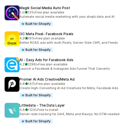
Magik Social Media Auto Post
5 yıldız üzerinden
5,0
(31)
•
Free plan available
toplam 31 değerlendirme
Automate social media marketing with your shop’s data and AI
Built for Shopify
OC Meta Pixel‑ Facebook Pixels
5 yıldız üzerinden
4,9
(91)
•
Free plan available
toplam 91 değerlendirme
Better ROAS ads with multi Pixels, Server-Side CAPI, and Feeds
Built for Shopify
AI ‑ Easy Ads for Facebook Ads
5 yıldız üzerinden
4,2
(298)
•
Free plan available
toplam 298 değerlendirme
Launch a Facebook & Instagram Ads Funnel That Converts
Promer AI Ads Creative/Meta Ad
5 yıldız üzerinden
4,8
(47)
•
Free plan available
toplam 47 değerlendirme
Create High-Converting AI Ad Creatives for Meta, Facebook Ads
Built for Shopify
Littledata ‑ The Data Layer
5 yıldız üzerinden
4,8
(123)
•
Free to install
toplam 123 değerlendirme
Server-side tracking for GA4, Meta and Klaviyo. No GTM needed.
Built for Shopify