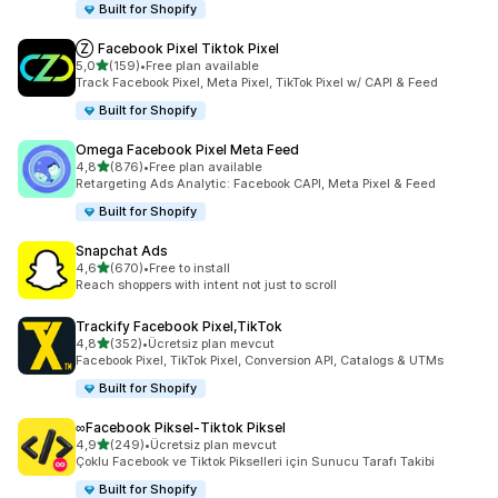
Built for Shopify
Ⓩ Facebook Pixel Tiktok Pixel
5 yıldız üzerinden
5,0
(159)
•
Free plan available
toplam 159 değerlendirme
Track Facebook Pixel, Meta Pixel, TikTok Pixel w/ CAPI & Feed
Built for Shopify
Omega Facebook Pixel Meta Feed
5 yıldız üzerinden
4,8
(876)
•
Free plan available
toplam 876 değerlendirme
Retargeting Ads Analytic: Facebook CAPI, Meta Pixel & Feed
Built for Shopify
Snapchat Ads
5 yıldız üzerinden
4,6
(670)
•
Free to install
toplam 670 değerlendirme
Reach shoppers with intent not just to scroll
Trackify Facebook Pixel,TikTok
5 yıldız üzerinden
4,8
(352)
•
Ücretsiz plan mevcut
toplam 352 değerlendirme
Facebook Pixel, TikTok Pixel, Conversion API, Catalogs & UTMs
Built for Shopify
∞Facebook Piksel‑Tiktok Piksel
5 yıldız üzerinden
4,9
(249)
•
Ücretsiz plan mevcut
toplam 249 değerlendirme
Çoklu Facebook ve Tiktok Pikselleri için Sunucu Tarafı Takibi
Built for Shopify