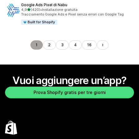
Google Ads Pixel di Nabu
stelle su 5
4,9
(420)
•
Installazione gratuita
420 recensioni totali
Tracciamento Google Ads e Pixel senza errori con Google Tag
Built for Shopify
1
2
3
4
16
Vuoi aggiungere un’app?
Prova Shopify gratis per tre giorni