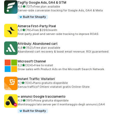
TagFly Google Ads, GA4 & GTM
stelle su 5
4,8
(137)
•
Free plan available
137 recensioni totali
Server-side conversion tracking for Google Ads, GA4 & Meta
Built for Shopify
Aimerce First‑Party Pixel
stelle su 5
5,0
(79)
•
From $299/month
79 recensioni totali
First-party pixel and server-side tracking to improve ROAS.
Attribuly: Abandoned cart
stelle su 5
4,8
(152)
•
Free plan available
152 recensioni totali
Abandoned cart recovery & boost email revenue. ROI guaranteed.
Microsoft Channel
stelle su 5
3,2
(324)
•
Free to install
324 recensioni totali
Grow sales with Product Ads on the Microsoft Search Network.
Instant Traffic: Visitatori
stelle su 5
4,1
(134)
•
Piano gratuito disponibile
134 recensioni totali
Senza traffico? Ottieni visitatori gratis Online-Store
∞ annunci Google tracciamento
stelle su 5
4,9
(191)
•
Prova gratuita disponibile
191 recensioni totali
Monitoraggio lato server per il monitoraggio degli annunci,GA4
Built for Shopify