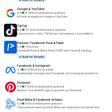
Built for Shopify
Google & YouTube
stelle su 5
4,5
(5.068)
•
Installazione gratuita
5068 recensioni totali
Accedi al meglio di Google e YouTube
TikTok
stelle su 5
4,8
(15.353)
•
Installazione gratuita
15353 recensioni totali
Crea annunci video TikTok per coinvolgere il tuo pubblico
Parkour: Facebook Pixel & Feed
stelle su 5
5,0
(175)
•
Free
175 recensioni totali
Facebook Pixel & Meta Pixel (CAPI) with Feed & Catalog
Built for Shopify
Facebook & Instagram
stelle su 5
3,7
(5.076)
•
Free to install
5076 recensioni totali
Seamlessly manage your Facebook and Instagram presence
Pinterest
stelle su 5
4,2
(1.626)
•
Installazione gratuita
1626 recensioni totali
Mostra i tuoi prodotti agli acquirenti su Pinterest
Pixel Meta & Facebook di Nabu
stelle su 5
5,0
(104)
•
Installazione gratuita
104 recensioni totali
Tracciamento preciso Pixel Meta per migliorare Facebook Ads