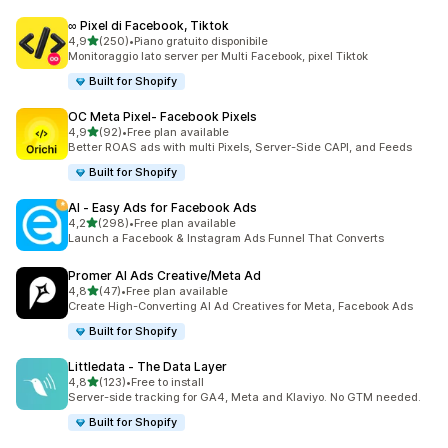
∞ Pixel di Facebook, Tiktok
stelle su 5
4,9
(250)
•
Piano gratuito disponibile
250 recensioni totali
Monitoraggio lato server per Multi Facebook, pixel Tiktok
Built for Shopify
OC Meta Pixel‑ Facebook Pixels
stelle su 5
4,9
(92)
•
Free plan available
92 recensioni totali
Better ROAS ads with multi Pixels, Server-Side CAPI, and Feeds
Built for Shopify
AI ‑ Easy Ads for Facebook Ads
stelle su 5
4,2
(298)
•
Free plan available
298 recensioni totali
Launch a Facebook & Instagram Ads Funnel That Converts
Promer AI Ads Creative/Meta Ad
stelle su 5
4,8
(47)
•
Free plan available
47 recensioni totali
Create High-Converting AI Ad Creatives for Meta, Facebook Ads
Built for Shopify
Littledata ‑ The Data Layer
stelle su 5
4,8
(123)
•
Free to install
123 recensioni totali
Server-side tracking for GA4, Meta and Klaviyo. No GTM needed.
Built for Shopify