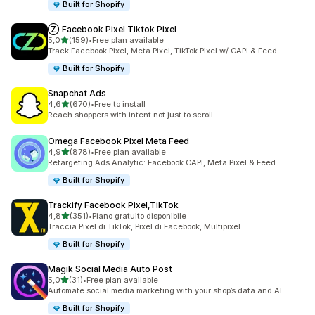
Built for Shopify
Ⓩ Facebook Pixel Tiktok Pixel
stelle su 5
5,0
(159)
•
Free plan available
159 recensioni totali
Track Facebook Pixel, Meta Pixel, TikTok Pixel w/ CAPI & Feed
Built for Shopify
Snapchat Ads
stelle su 5
4,6
(670)
•
Free to install
670 recensioni totali
Reach shoppers with intent not just to scroll
Omega Facebook Pixel Meta Feed
stelle su 5
4,9
(878)
•
Free plan available
878 recensioni totali
Retargeting Ads Analytic: Facebook CAPI, Meta Pixel & Feed
Built for Shopify
Trackify Facebook Pixel,TikTok
stelle su 5
4,8
(351)
•
Piano gratuito disponibile
351 recensioni totali
Traccia Pixel di TikTok, Pixel di Facebook, Multipixel
Built for Shopify
Magik Social Media Auto Post
stelle su 5
5,0
(31)
•
Free plan available
31 recensioni totali
Automate social media marketing with your shop’s data and AI
Built for Shopify