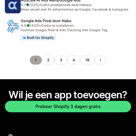
AdScale AI Ads Meta/Google Ads
van 5 sterren
4,7
(337)
•
Gratis proefperiode beschikbaar
337 recensies in totaal
Meer omzet met AI-advertenties op Google, Facebook & Instagram
Google Ads Pixel door Nabu
van 5 sterren
4,9
(420)
•
Gratis te installeren
420 recensies in totaal
Foutloze Google Pixel & Ads Tracking met Google Tag
Built for Shopify
1
2
3
4
16
Wil je een app toevoegen?
Probeer Shopify 3 dagen gratis