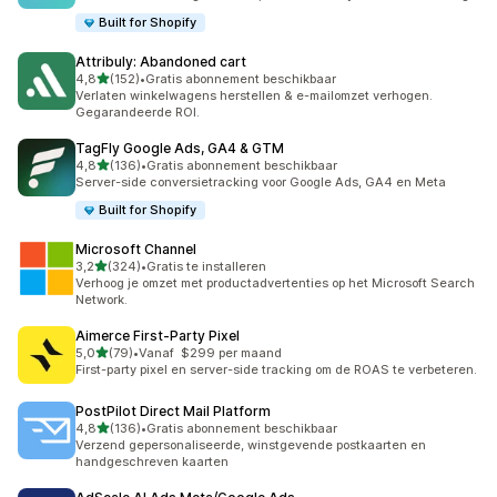
Built for Shopify
Attribuly: Abandoned cart
van 5 sterren
4,8
(152)
•
Gratis abonnement beschikbaar
152 recensies in totaal
Verlaten winkelwagens herstellen & e-mailomzet verhogen.
Gegarandeerde ROI.
TagFly Google Ads, GA4 & GTM
van 5 sterren
4,8
(136)
•
Gratis abonnement beschikbaar
136 recensies in totaal
Server-side conversietracking voor Google Ads, GA4 en Meta
Built for Shopify
Microsoft Channel
van 5 sterren
3,2
(324)
•
Gratis te installeren
324 recensies in totaal
Verhoog je omzet met productadvertenties op het Microsoft Search
Network.
Aimerce First‑Party Pixel
van 5 sterren
5,0
(79)
•
Vanaf $299 per maand
79 recensies in totaal
First-party pixel en server-side tracking om de ROAS te verbeteren.
PostPilot Direct Mail Platform
van 5 sterren
4,8
(136)
•
Gratis abonnement beschikbaar
136 recensies in totaal
Verzend gepersonaliseerde, winstgevende postkaarten en
handgeschreven kaarten