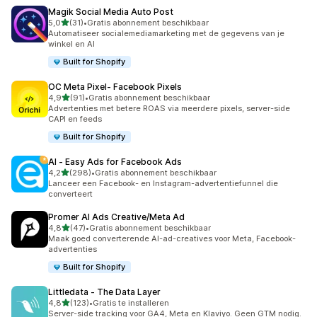
Magik Social Media Auto Post
van 5 sterren
5,0
(31)
•
Gratis abonnement beschikbaar
31 recensies in totaal
Automatiseer socialemediamarketing met de gegevens van je
winkel en AI
Built for Shopify
OC Meta Pixel‑ Facebook Pixels
van 5 sterren
4,9
(91)
•
Gratis abonnement beschikbaar
91 recensies in totaal
Advertenties met betere ROAS via meerdere pixels, server-side
CAPI en feeds
Built for Shopify
AI ‑ Easy Ads for Facebook Ads
van 5 sterren
4,2
(298)
•
Gratis abonnement beschikbaar
298 recensies in totaal
Lanceer een Facebook- en Instagram-advertentiefunnel die
converteert
Promer AI Ads Creative/Meta Ad
van 5 sterren
4,8
(47)
•
Gratis abonnement beschikbaar
47 recensies in totaal
Maak goed converterende AI-ad-creatives voor Meta, Facebook-
advertenties
Built for Shopify
Littledata ‑ The Data Layer
van 5 sterren
4,8
(123)
•
Gratis te installeren
123 recensies in totaal
Server-side tracking voor GA4, Meta en Klaviyo. Geen GTM nodig.