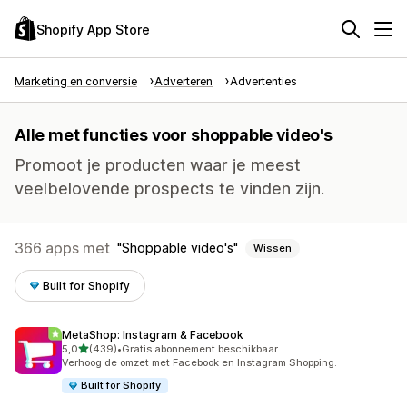
Shopify App Store
Marketing en conversie
Adverteren
Advertenties
Alle met functies voor shoppable video's
Promoot je producten waar je meest
veelbelovende prospects te vinden zijn.
366 apps met
Shoppable video's
Wissen
Built for Shopify
MetaShop: Instagram & Facebook
van 5 sterren
5,0
(439)
•
Gratis abonnement beschikbaar
439 recensies in totaal
Verhoog de omzet met Facebook en Instagram Shopping.
Built for Shopify