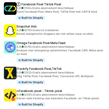
Ⓩ Facebook Pixel Tiktok Pixel
van 5 sterren
5,0
(159)
•
Gratis abonnement beschikbaar
159 recensies in totaal
Track Facebook Pixel, Meta Pixel, TikTok Pixel met CAPI & feed
Built for Shopify
Snapchat Ads
van 5 sterren
4,6
(670)
•
Gratis te installeren
670 recensies in totaal
Bereik doelgerichte shoppers die niet alleen maar scrollen
Omega Facebook Pixel Meta Feed
van 5 sterren
4,8
(876)
•
Gratis abonnement beschikbaar
876 recensies in totaal
Analyse voor retargeting-advertenties: Facebook CAPI, Meta-pixel
en feed
Built for Shopify
Trackify Facebook Pixel,TikTok
van 5 sterren
4,8
(352)
•
Gratis abonnement beschikbaar
352 recensies in totaal
Volg TikTok Pixel, Facebook Pixel, Conversion API, Multipixel
Built for Shopify
∞Facebook‑pixel ‑ Tiktok‑pixel
van 5 sterren
4,9
(249)
•
Gratis abonnement beschikbaar
249 recensies in totaal
Server-side tracking voor meerdere Facebook- en Tiktok-pixels
Built for Shopify