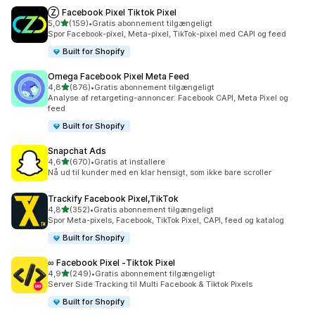
Ⓩ Facebook Pixel Tiktok Pixel
ud af 5 stjerner
5,0
(159)
•
Gratis abonnement tilgængeligt
159 anmeldelser i alt
Spor Facebook-pixel, Meta-pixel, TikTok-pixel med CAPI og feed
Built for Shopify
Omega Facebook Pixel Meta Feed
ud af 5 stjerner
4,8
(876)
•
Gratis abonnement tilgængeligt
876 anmeldelser i alt
Analyse af retargeting-annoncer: Facebook CAPI, Meta Pixel og
feed
Built for Shopify
Snapchat Ads
ud af 5 stjerner
4,6
(670)
•
Gratis at installere
670 anmeldelser i alt
Nå ud til kunder med en klar hensigt, som ikke bare scroller
Trackify Facebook Pixel,TikTok
ud af 5 stjerner
4,8
(352)
•
Gratis abonnement tilgængeligt
352 anmeldelser i alt
Spor Meta-pixels, Facebook, TikTok Pixel, CAPI, feed og katalog
Built for Shopify
∞ Facebook Pixel ‑Tiktok Pixel
ud af 5 stjerner
4,9
(249)
•
Gratis abonnement tilgængeligt
249 anmeldelser i alt
Server Side Tracking til Multi Facebook & Tiktok Pixels
Built for Shopify