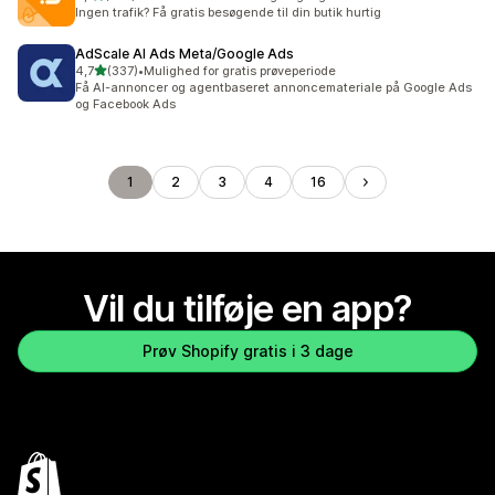
134 anmeldelser i alt
Ingen trafik? Få gratis besøgende til din butik hurtig
AdScale AI Ads Meta/Google Ads
ud af 5 stjerner
4,7
(337)
•
Mulighed for gratis prøveperiode
337 anmeldelser i alt
Få AI-annoncer og agentbaseret annoncemateriale på Google Ads
og Facebook Ads
1
2
3
4
16
Vil du tilføje en app?
Prøv Shopify gratis i 3 dage