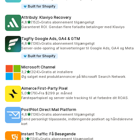
Built for Shopify
Attribuly: Klaviyo Recovery
ud af 5 stjerner
4,8
(152)
•
Gratis abonnement tilgængeligt
152 anmeldelser i alt
Garanteret ROI. Gendan flere forladte betalinger med Klaviyo
TagFly Google Ads, GA4 & GTM
ud af 5 stjerner
4,8
(136)
•
Gratis abonnement tilgængeligt
136 anmeldelser i alt
Server-side-sporing af konverteringer til Google Ads, GA4 og Meta
Built for Shopify
Microsoft Channel
ud af 5 stjerner
3,2
(324)
•
Gratis at installere
324 anmeldelser i alt
Øg salget med produktannoncer på Microsoft Search Network.
Aimerce First‑Party Pixel
ud af 5 stjerner
5,0
(79)
•
Fra $299 pr. måned
79 anmeldelser i alt
Førstepartspixel og server-side tracking til at forbedre dit ROAS.
PostPilot Direct Mail Platform
ud af 5 stjerner
4,8
(136)
•
Gratis abonnement tilgængeligt
136 anmeldelser i alt
Send personligt tilpassede, indbringende postkort og håndskrevne
kort
Instant Traffic: Få Besøgende
ud af 5 stjerner
4,1
(134)
•
Gratis abonnement tilgængeligt