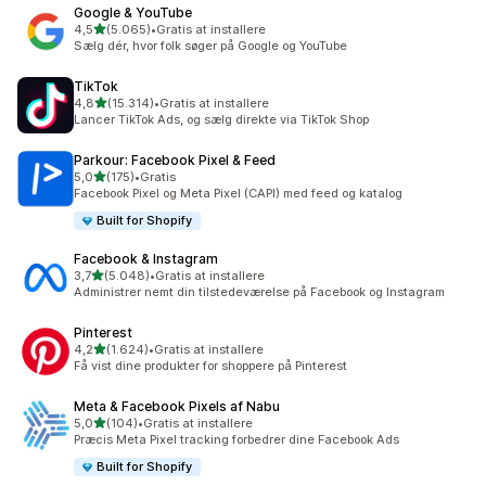
Google & YouTube
ud af 5 stjerner
4,5
(5.065)
•
Gratis at installere
5065 anmeldelser i alt
Sælg dér, hvor folk søger på Google og YouTube
TikTok
ud af 5 stjerner
4,8
(15.314)
•
Gratis at installere
15314 anmeldelser i alt
Lancer TikTok Ads, og sælg direkte via TikTok Shop
Parkour: Facebook Pixel & Feed
ud af 5 stjerner
5,0
(175)
•
Gratis
175 anmeldelser i alt
Facebook Pixel og Meta Pixel (CAPI) med feed og katalog
Built for Shopify
Facebook & Instagram
ud af 5 stjerner
3,7
(5.048)
•
Gratis at installere
5048 anmeldelser i alt
Administrer nemt din tilstedeværelse på Facebook og Instagram
Pinterest
ud af 5 stjerner
4,2
(1.624)
•
Gratis at installere
1624 anmeldelser i alt
Få vist dine produkter for shoppere på Pinterest
Meta & Facebook Pixels af Nabu
ud af 5 stjerner
5,0
(104)
•
Gratis at installere
104 anmeldelser i alt
Præcis Meta Pixel tracking forbedrer dine Facebook Ads
Built for Shopify