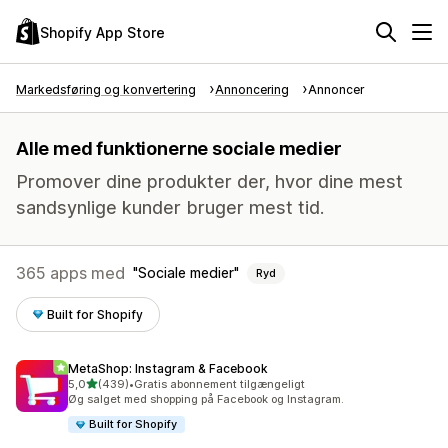
Shopify App Store
Markedsføring og konvertering
Annoncering
Annoncer
Alle med funktionerne sociale medier
Promover dine produkter der, hvor dine mest
sandsynlige kunder bruger mest tid.
365 apps med
Sociale medier
Ryd
Built for Shopify
MetaShop: Instagram & Facebook
ud af 5 stjerner
5,0
(439)
•
Gratis abonnement tilgængeligt
439 anmeldelser i alt
Øg salget med shopping på Facebook og Instagram.
Built for Shopify