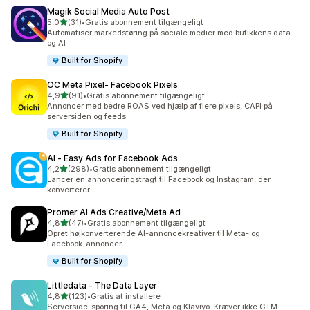
Magik Social Media Auto Post
ud af 5 stjerner
5,0
(31)
•
Gratis abonnement tilgængeligt
31 anmeldelser i alt
Automatiser markedsføring på sociale medier med butikkens data
og AI
Built for Shopify
OC Meta Pixel‑ Facebook Pixels
ud af 5 stjerner
4,9
(91)
•
Gratis abonnement tilgængeligt
91 anmeldelser i alt
Annoncer med bedre ROAS ved hjælp af flere pixels, CAPI på
serversiden og feeds
Built for Shopify
AI ‑ Easy Ads for Facebook Ads
ud af 5 stjerner
4,2
(298)
•
Gratis abonnement tilgængeligt
298 anmeldelser i alt
Lancer en annonceringstragt til Facebook og Instagram, der
konverterer
Promer AI Ads Creative/Meta Ad
ud af 5 stjerner
4,8
(47)
•
Gratis abonnement tilgængeligt
47 anmeldelser i alt
Opret højkonverterende AI-annoncekreativer til Meta- og
Facebook-annoncer
Built for Shopify
Littledata ‑ The Data Layer
ud af 5 stjerner
4,8
(123)
•
Gratis at installere
123 anmeldelser i alt
Serverside-sporing til GA4, Meta og Klaviyo. Kræver ikke GTM.