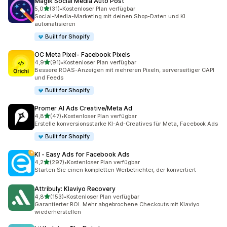
Magik Social Media Auto Post
von 5 Sternen
5,0
(31)
•
Kostenloser Plan verfügbar
31 Rezensionen insgesamt
Social-Media-Marketing mit deinen Shop-Daten und KI
automatisieren
Built for Shopify
OC Meta Pixel‑ Facebook Pixels
von 5 Sternen
4,9
(91)
•
Kostenloser Plan verfügbar
91 Rezensionen insgesamt
Bessere ROAS-Anzeigen mit mehreren Pixeln, serverseitiger CAPI
und Feeds
Built for Shopify
Promer AI Ads Creative/Meta Ad
von 5 Sternen
4,8
(47)
•
Kostenloser Plan verfügbar
47 Rezensionen insgesamt
Erstelle konversionsstarke KI-Ad-Creatives für Meta, Facebook Ads
Built for Shopify
KI ‑ Easy Ads for Facebook Ads
von 5 Sternen
4,2
(297)
•
Kostenloser Plan verfügbar
297 Rezensionen insgesamt
Starten Sie einen kompletten Werbetrichter, der konvertiert
Attribuly: Klaviyo Recovery
von 5 Sternen
4,8
(153)
•
Kostenloser Plan verfügbar
153 Rezensionen insgesamt
Garantierter ROI. Mehr abgebrochene Checkouts mit Klaviyo
wiederherstellen