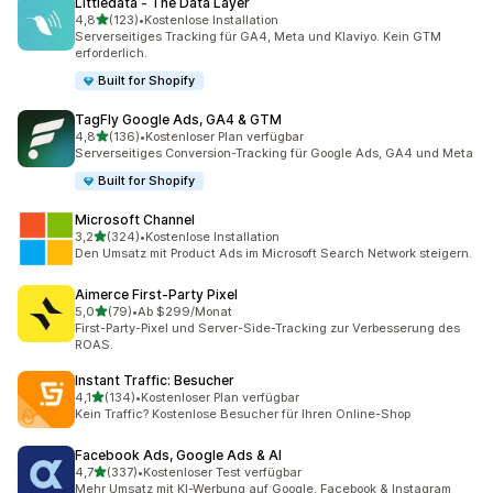
Littledata ‑ The Data Layer
von 5 Sternen
4,8
(123)
•
Kostenlose Installation
123 Rezensionen insgesamt
Serverseitiges Tracking für GA4, Meta und Klaviyo. Kein GTM
erforderlich.
Built for Shopify
TagFly Google Ads, GA4 & GTM
von 5 Sternen
4,8
(136)
•
Kostenloser Plan verfügbar
136 Rezensionen insgesamt
Serverseitiges Conversion-Tracking für Google Ads, GA4 und Meta
Built for Shopify
Microsoft Channel
von 5 Sternen
3,2
(324)
•
Kostenlose Installation
324 Rezensionen insgesamt
Den Umsatz mit Product Ads im Microsoft Search Network steigern.
Aimerce First‑Party Pixel
von 5 Sternen
5,0
(79)
•
Ab $299/Monat
79 Rezensionen insgesamt
First-Party-Pixel und Server-Side-Tracking zur Verbesserung des
ROAS.
Instant Traffic: Besucher
von 5 Sternen
4,1
(134)
•
Kostenloser Plan verfügbar
134 Rezensionen insgesamt
Kein Traffic? Kostenlose Besucher für Ihren Online-Shop
Facebook Ads, Google Ads & AI
von 5 Sternen
4,7
(337)
•
Kostenloser Test verfügbar
337 Rezensionen insgesamt
Mehr Umsatz mit KI-Werbung auf Google, Facebook & Instagram