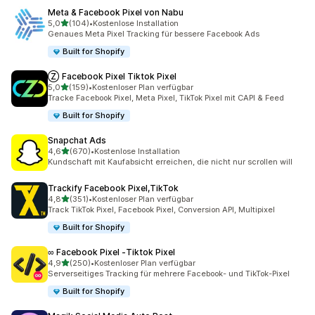
Meta & Facebook Pixel von Nabu
von 5 Sternen
5,0
(104)
•
Kostenlose Installation
104 Rezensionen insgesamt
Genaues Meta Pixel Tracking für bessere Facebook Ads
Built for Shopify
Ⓩ Facebook Pixel Tiktok Pixel
von 5 Sternen
5,0
(159)
•
Kostenloser Plan verfügbar
159 Rezensionen insgesamt
Tracke Facebook Pixel, Meta Pixel, TikTok Pixel mit CAPI & Feed
Built for Shopify
Snapchat Ads
von 5 Sternen
4,6
(670)
•
Kostenlose Installation
670 Rezensionen insgesamt
Kundschaft mit Kaufabsicht erreichen, die nicht nur scrollen will
Trackify Facebook Pixel,TikTok
von 5 Sternen
4,8
(351)
•
Kostenloser Plan verfügbar
351 Rezensionen insgesamt
Track TikTok Pixel, Facebook Pixel, Conversion API, Multipixel
Built for Shopify
∞ Facebook Pixel ‑Tiktok Pixel
von 5 Sternen
4,9
(250)
•
Kostenloser Plan verfügbar
250 Rezensionen insgesamt
Serverseitiges Tracking für mehrere Facebook- und TikTok-Pixel
Built for Shopify