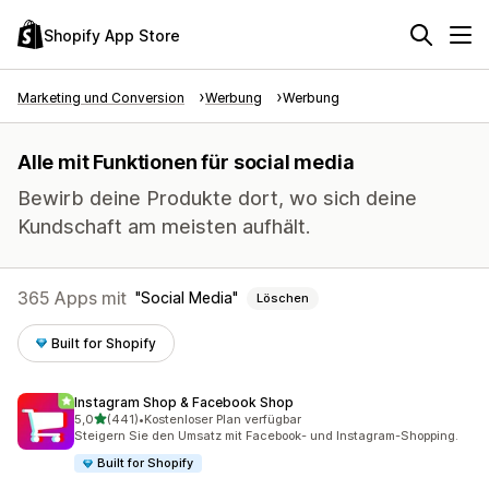
Shopify App Store
Marketing und Conversion
Werbung
Werbung
Alle mit Funktionen für social media
Bewirb deine Produkte dort, wo sich deine
Kundschaft am meisten aufhält.
365 Apps mit
Social Media
Löschen
Built for Shopify
Instagram Shop & Facebook Shop
von 5 Sternen
5,0
(441)
•
Kostenloser Plan verfügbar
441 Rezensionen insgesamt
Steigern Sie den Umsatz mit Facebook- und Instagram-Shopping.
Built for Shopify