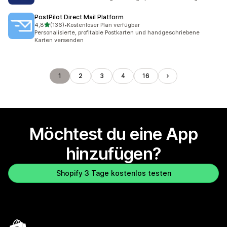
PostPilot Direct Mail Platform
von 5 Sternen
4,8
(136)
•
Kostenloser Plan verfügbar
136 Rezensionen insgesamt
Personalisierte, profitable Postkarten und handgeschriebene
Karten versenden
1
2
3
4
16
Möchtest du eine App
hinzufügen?
Shopify 3 Tage kostenlos testen