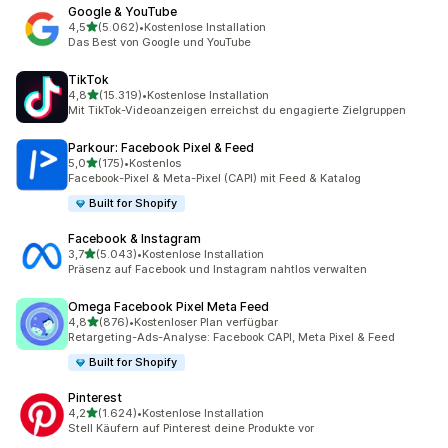
Google & YouTube
von 5 Sternen
4,5
(5.062)
•
Kostenlose Installation
5062 Rezensionen insgesamt
Das Best von Google und YouTube
TikTok
von 5 Sternen
4,8
(15.319)
•
Kostenlose Installation
15319 Rezensionen insgesamt
Mit TikTok-Videoanzeigen erreichst du engagierte Zielgruppen
Parkour: Facebook Pixel & Feed
von 5 Sternen
5,0
(175)
•
Kostenlos
175 Rezensionen insgesamt
Facebook-Pixel & Meta-Pixel (CAPI) mit Feed & Katalog
Built for Shopify
Facebook & Instagram
von 5 Sternen
3,7
(5.043)
•
Kostenlose Installation
5043 Rezensionen insgesamt
Präsenz auf Facebook und Instagram nahtlos verwalten
Omega Facebook Pixel Meta Feed
von 5 Sternen
4,8
(876)
•
Kostenloser Plan verfügbar
876 Rezensionen insgesamt
Retargeting-Ads-Analyse: Facebook CAPI, Meta Pixel & Feed
Built for Shopify
Pinterest
von 5 Sternen
4,2
(1.624)
•
Kostenlose Installation
1624 Rezensionen insgesamt
Stell Käufern auf Pinterest deine Produkte vor