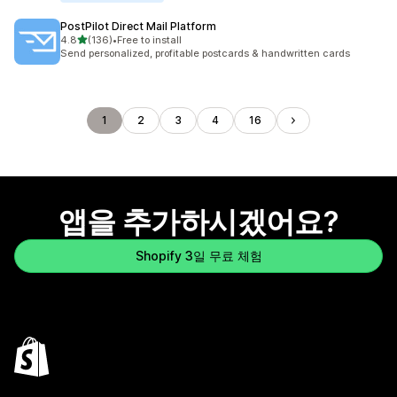
PostPilot Direct Mail Platform
별 5개 중
4.8
(136)
•
Free to install
총 리뷰 136개
Send personalized, profitable postcards & handwritten cards
1
2
3
4
16
앱을 추가하시겠어요?
Shopify 3일 무료 체험