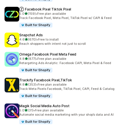
Ⓩ Facebook Pixel Tiktok Pixel
별 5개 중
5.0
(159)
•
Free plan available
총 리뷰 159개
Track Facebook Pixel, Meta Pixel, TikTok Pixel w/ CAPI & Feed
Built for Shopify
Snapchat Ads
별 5개 중
4.6
(670)
•
Free to install
총 리뷰 670개
Reach shoppers with intent not just to scroll
Omega Facebook Pixel Meta Feed
별 5개 중
4.8
(877)
•
Free plan available
총 리뷰 877개
Retargeting Ads Analytic: Facebook CAPI, Meta Pixel & Feed
Built for Shopify
Trackify Facebook Pixel,TikTok
별 5개 중
4.8
(353)
•
Free plan available
총 리뷰 353개
Track Meta Pixels Facebook, TikTok Pixel, CAPI, Feed & Catalog
Built for Shopify
Magik Social Media Auto Post
별 5개 중
5.0
(31)
•
Free plan available
총 리뷰 31개
Automate social media marketing with your shop’s data and AI
Built for Shopify