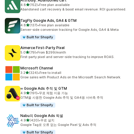
Attribuly: Abandoned cart
별 5개 중
4.8
(152)
•
Free plan available
총 리뷰 152개
Abandoned cart recovery & boost email revenue. ROI guaranteed.
TagFly Google Ads, GA4 & GTM
별 5개 중
4.8
(137)
•
Free plan available
총 리뷰 137개
Server-side conversion tracking for Google Ads, GA4 & Meta
Built for Shopify
Aimerce First‑Party Pixel
별 5개 중
5.0
(79)
•
From $299/month
총 리뷰 79개
First-party pixel and server-side tracking to improve ROAS.
Microsoft Channel
별 5개 중
3.2
(324)
•
Free to install
총 리뷰 324개
Grow sales with Product Ads on the Microsoft Search Network.
∞ Google Ads 추적 및 GTM
별 5개 중
4.9
(191)
•
무료 체험 이용 가능
총 리뷰 191개
GTM을 사용한 Google Ads 추적 및 GA4용 서버측 추적
Built for Shopify
Nabu의 Google Ads 픽셀
별 5개 중
4.9
(420)
•
무료 설치
총 리뷰 420개
Google Tag로 오류 없는 Google Pixel 및 Ads 추적
Built for Shopify