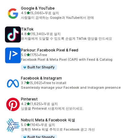
Google & YouTube
별 5개 중
4.5
(5,066)
•
무료 설치
총 리뷰 5066개
사람들이 검색하는 Google과 YouTube에서 판매
TikTok
별 5개 중
4.8
(15,340)
•
무료 설치
총 리뷰 15340개
유저들에게 도달할 수 있도록 손쉽게 TikTok 영상을 만드세요
Parkour: Facebook Pixel & Feed
별 5개 중
5.0
(175)
•
Free
총 리뷰 175개
Facebook Pixel & Meta Pixel (CAPI) with Feed & Catalog
Built for Shopify
Facebook & Instagram
별 5개 중
3.7
(5,062)
•
Free to install
총 리뷰 5062개
Seamlessly manage your Facebook and Instagram presence
Pinterest
별 5개 중
4.2
(1,625)
•
무료 설치
총 리뷰 1625개
상품을 Pinterest 사용자에게 선보이세요.
Nabu의 Meta & Facebook 픽셀
별 5개 중
5.0
(104)
•
무료 설치
총 리뷰 104개
정확한 Meta 픽셀 추적으로 Facebook 광고 개선
Built for Shopify