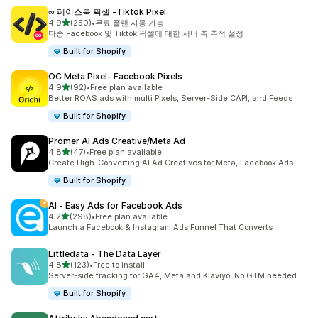
∞ 페이스북 픽셀 ‑Tiktok Pixel
별 5개 중
4.9
(250)
•
무료 플랜 사용 가능
총 리뷰 250개
다중 Facebook 및 Tiktok 픽셀에 대한 서버 측 추적 설정
Built for Shopify
OC Meta Pixel‑ Facebook Pixels
별 5개 중
4.9
(92)
•
Free plan available
총 리뷰 92개
Better ROAS ads with multi Pixels, Server-Side CAPI, and Feeds
Built for Shopify
Promer AI Ads Creative/Meta Ad
별 5개 중
4.8
(47)
•
Free plan available
총 리뷰 47개
Create High-Converting AI Ad Creatives for Meta, Facebook Ads
Built for Shopify
AI ‑ Easy Ads for Facebook Ads
별 5개 중
4.2
(298)
•
Free plan available
총 리뷰 298개
Launch a Facebook & Instagram Ads Funnel That Converts
Littledata ‑ The Data Layer
별 5개 중
4.8
(123)
•
Free to install
총 리뷰 123개
Server-side tracking for GA4, Meta and Klaviyo. No GTM needed.
Built for Shopify