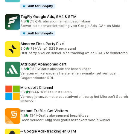
Built for Shopify
TagFly Google Ads, GA4 & GTM
van 5 sterren
4,8
(137)
•
Gratis abonnement beschikbaar
137 recensies in totaal
Server-side conversietracking voor Google Ads, GA4 en Meta
Built for Shopify
Aimerce First‑Party Pixel
van 5 sterren
5,0
(79)
•
Vanaf $299 per maand
79 recensies in totaal
First-party pixel en server-side tracking om de ROAS te verbeteren.
Attribuly: Abandoned cart
van 5 sterren
4,8
(152)
•
Gratis abonnement beschikbaar
152 recensies in totaal
Verlaten winkelwagens herstellen en e-mailomzet verhogen.
Gegarandeerde ROI.
Microsoft Channel
van 5 sterren
3,2
(324)
•
Gratis te installeren
324 recensies in totaal
Verhoog je omzet met productadvertenties op het Microsoft Search
Network.
Instant Traffic: Get Visitors
van 5 sterren
4,1
(134)
•
Gratis abonnement beschikbaar
134 recensies in totaal
Geen verkeer? Krijg snel gratis bezoekers voor je winkel
∞ Google Ads‑tracking en GTM