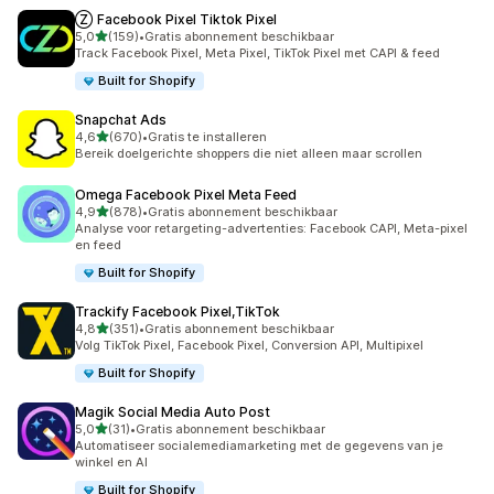
Ⓩ Facebook Pixel Tiktok Pixel
van 5 sterren
5,0
(159)
•
Gratis abonnement beschikbaar
159 recensies in totaal
Track Facebook Pixel, Meta Pixel, TikTok Pixel met CAPI & feed
Built for Shopify
Snapchat Ads
van 5 sterren
4,6
(670)
•
Gratis te installeren
670 recensies in totaal
Bereik doelgerichte shoppers die niet alleen maar scrollen
Omega Facebook Pixel Meta Feed
van 5 sterren
4,9
(878)
•
Gratis abonnement beschikbaar
878 recensies in totaal
Analyse voor retargeting-advertenties: Facebook CAPI, Meta-pixel
en feed
Built for Shopify
Trackify Facebook Pixel,TikTok
van 5 sterren
4,8
(351)
•
Gratis abonnement beschikbaar
351 recensies in totaal
Volg TikTok Pixel, Facebook Pixel, Conversion API, Multipixel
Built for Shopify
Magik Social Media Auto Post
van 5 sterren
5,0
(31)
•
Gratis abonnement beschikbaar
31 recensies in totaal
Automatiseer socialemediamarketing met de gegevens van je
winkel en AI
Built for Shopify