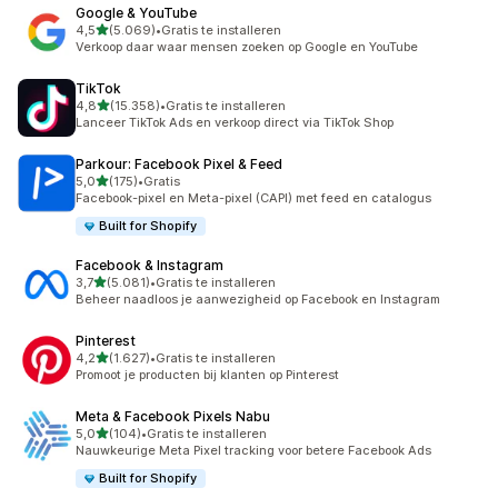
Google & YouTube
van 5 sterren
4,5
(5.069)
•
Gratis te installeren
5069 recensies in totaal
Verkoop daar waar mensen zoeken op Google en YouTube
TikTok
van 5 sterren
4,8
(15.358)
•
Gratis te installeren
15358 recensies in totaal
Lanceer TikTok Ads en verkoop direct via TikTok Shop
Parkour: Facebook Pixel & Feed
van 5 sterren
5,0
(175)
•
Gratis
175 recensies in totaal
Facebook-pixel en Meta-pixel (CAPI) met feed en catalogus
Built for Shopify
Facebook & Instagram
van 5 sterren
3,7
(5.081)
•
Gratis te installeren
5081 recensies in totaal
Beheer naadloos je aanwezigheid op Facebook en Instagram
Pinterest
van 5 sterren
4,2
(1.627)
•
Gratis te installeren
1627 recensies in totaal
Promoot je producten bij klanten op Pinterest
Meta & Facebook Pixels Nabu
van 5 sterren
5,0
(104)
•
Gratis te installeren
104 recensies in totaal
Nauwkeurige Meta Pixel tracking voor betere Facebook Ads
Built for Shopify