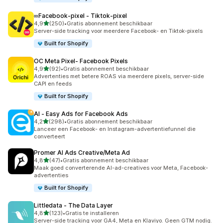
∞Facebook‑pixel ‑ Tiktok‑pixel
van 5 sterren
4,9
(250)
•
Gratis abonnement beschikbaar
250 recensies in totaal
Server-side tracking voor meerdere Facebook- en Tiktok-pixels
Built for Shopify
OC Meta Pixel‑ Facebook Pixels
van 5 sterren
4,9
(92)
•
Gratis abonnement beschikbaar
92 recensies in totaal
Advertenties met betere ROAS via meerdere pixels, server-side
CAPI en feeds
Built for Shopify
AI ‑ Easy Ads for Facebook Ads
van 5 sterren
4,2
(298)
•
Gratis abonnement beschikbaar
298 recensies in totaal
Lanceer een Facebook- en Instagram-advertentiefunnel die
converteert
Promer AI Ads Creative/Meta Ad
van 5 sterren
4,8
(47)
•
Gratis abonnement beschikbaar
47 recensies in totaal
Maak goed converterende AI-ad-creatives voor Meta, Facebook-
advertenties
Built for Shopify
Littledata ‑ The Data Layer
van 5 sterren
4,8
(123)
•
Gratis te installeren
123 recensies in totaal
Server-side tracking voor GA4, Meta en Klaviyo. Geen GTM nodig.