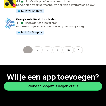
van 5 sterren
4,9
(191)
•
Gratis proefperiode beschikbaar
191 recensies in totaal
Server-side tracking voor het volgen van advertenties en GA4
Built for Shopify
Google Ads Pixel door Nabu
van 5 sterren
4,9
(420)
•
Gratis te installeren
420 recensies in totaal
Foutloze Google Pixel & Ads Tracking met Google Tag
Built for Shopify
1
2
3
4
16
Wil je een app toevoegen?
Probeer Shopify 3 dagen gratis