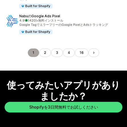
Built for Shopify
NabuのGoogle Ads Pixel
5つ星中
4.9
(420)
•
無料インストール
合計レビュー数：420件
Google TagでエラーフリーのGoogle PixelとAdsトラッキング
Built for Shopify
1
2
3
4
16
使ってみたいアプリがあり
ましたか？
Shopifyを3日間無料でお試しください