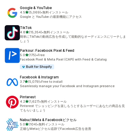
Google & YouTube
5つ星中
4.5
(5,069)
•
無料インストール
合計レビュー数：5069件
Google と YouTube の最新機能にアクセス
TikTok
5つ星中
4.8
(15,354)
•
無料インストール
合計レビュー数：15354件
簡単にTikTokの動画広告を作成して能動的なオーディエンスにリーチしま
しょう
Parkour: Facebook Pixel & Feed
5つ星中
5.0
(175)
•
Free
合計レビュー数：175件
Facebook Pixel & Meta Pixel (CAPI) with Feed & Catalog
Built for Shopify
Facebook & Instagram
5つ星中
3.7
(5,079)
•
Free to install
合計レビュー数：5079件
Seamlessly manage your Facebook and Instagram presence
Pinterest
5つ星中
4.2
(1,627)
•
無料インストール
合計レビュー数：1627件
Pinterest でショッピングを楽しもうとするユーザーにあなたの商品を見
てもらいましょう
NabuのMeta & Facebookピクセル
5つ星中
5.0
(104)
•
無料インストール
合計レビュー数：104件
正確なMetaピクセル追跡でFacebook広告を改善