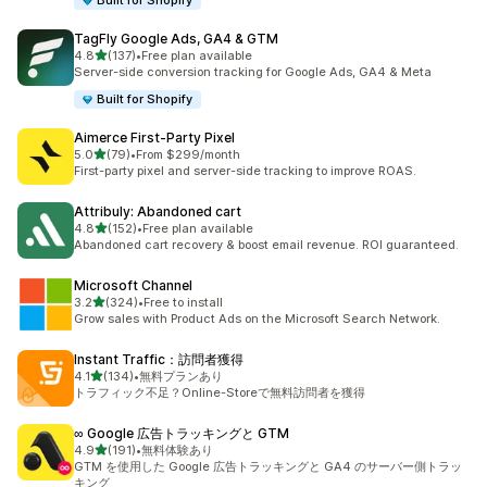
Built for Shopify
TagFly Google Ads, GA4 & GTM
5つ星中
4.8
(137)
•
Free plan available
合計レビュー数：137件
Server-side conversion tracking for Google Ads, GA4 & Meta
Built for Shopify
Aimerce First‑Party Pixel
5つ星中
5.0
(79)
•
From $299/month
合計レビュー数：79件
First-party pixel and server-side tracking to improve ROAS.
Attribuly: Abandoned cart
5つ星中
4.8
(152)
•
Free plan available
合計レビュー数：152件
Abandoned cart recovery & boost email revenue. ROI guaranteed.
Microsoft Channel
5つ星中
3.2
(324)
•
Free to install
合計レビュー数：324件
Grow sales with Product Ads on the Microsoft Search Network.
Instant Traffic：訪問者獲得
5つ星中
4.1
(134)
•
無料プランあり
合計レビュー数：134件
トラフィック不足？Online-Storeで無料訪問者を獲得
∞ Google 広告トラッキングと GTM
5つ星中
4.9
(191)
•
無料体験あり
合計レビュー数：191件
GTM を使用した Google 広告トラッキングと GA4 のサーバー側トラッ
キング