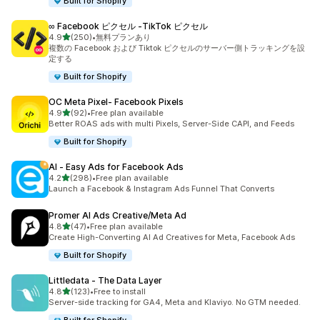
Built for Shopify
∞ Facebook ピクセル ‑TikTok ピクセル
5つ星中
4.9
(250)
•
無料プランあり
合計レビュー数：250件
複数の Facebook および Tiktok ピクセルのサーバー側トラッキングを設
定する
Built for Shopify
OC Meta Pixel‑ Facebook Pixels
5つ星中
4.9
(92)
•
Free plan available
合計レビュー数：92件
Better ROAS ads with multi Pixels, Server-Side CAPI, and Feeds
Built for Shopify
AI ‑ Easy Ads for Facebook Ads
5つ星中
4.2
(298)
•
Free plan available
合計レビュー数：298件
Launch a Facebook & Instagram Ads Funnel That Converts
Promer AI Ads Creative/Meta Ad
5つ星中
4.8
(47)
•
Free plan available
合計レビュー数：47件
Create High-Converting AI Ad Creatives for Meta, Facebook Ads
Built for Shopify
Littledata ‑ The Data Layer
5つ星中
4.8
(123)
•
Free to install
合計レビュー数：123件
Server-side tracking for GA4, Meta and Klaviyo. No GTM needed.