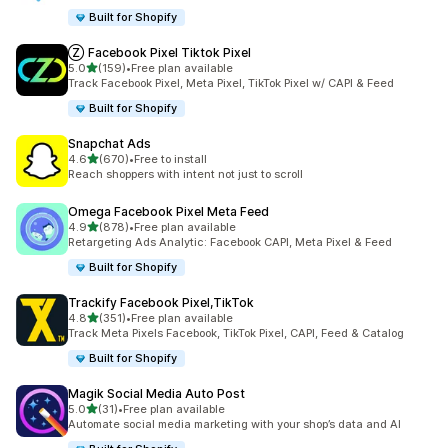
Built for Shopify
Ⓩ Facebook Pixel Tiktok Pixel
5つ星中
5.0
(159)
•
Free plan available
合計レビュー数：159件
Track Facebook Pixel, Meta Pixel, TikTok Pixel w/ CAPI & Feed
Built for Shopify
Snapchat Ads
5つ星中
4.6
(670)
•
Free to install
合計レビュー数：670件
Reach shoppers with intent not just to scroll
Omega Facebook Pixel Meta Feed
5つ星中
4.9
(878)
•
Free plan available
合計レビュー数：878件
Retargeting Ads Analytic: Facebook CAPI, Meta Pixel & Feed
Built for Shopify
Trackify Facebook Pixel,TikTok
5つ星中
4.8
(351)
•
Free plan available
合計レビュー数：351件
Track Meta Pixels Facebook, TikTok Pixel, CAPI, Feed & Catalog
Built for Shopify
Magik Social Media Auto Post
5つ星中
5.0
(31)
•
Free plan available
合計レビュー数：31件
Automate social media marketing with your shop’s data and AI