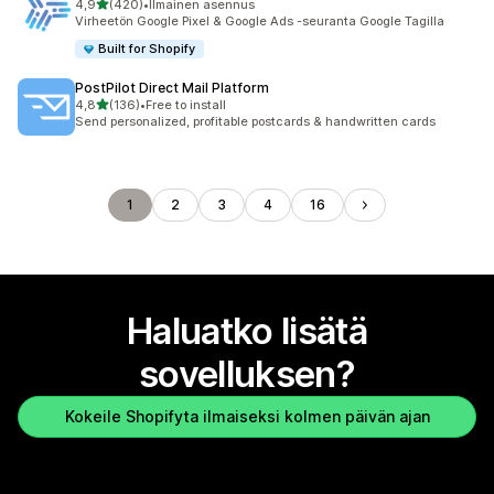
/ 5 tähteä
4,9
(420)
•
Ilmainen asennus
420 arvostelua yhteensä
Virheetön Google Pixel & Google Ads -seuranta Google Tagilla
Built for Shopify
PostPilot Direct Mail Platform
/ 5 tähteä
4,8
(136)
•
Free to install
136 arvostelua yhteensä
Send personalized, profitable postcards & handwritten cards
1
2
3
4
16
Haluatko lisätä
sovelluksen?
Kokeile Shopifyta ilmaiseksi kolmen päivän ajan