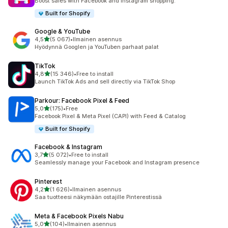
Boost sales with Facebook and Instagram shopping.
Built for Shopify
Google & YouTube
/ 5 tähteä
4,5
(5 067)
•
Ilmainen asennus
5067 arvostelua yhteensä
Hyödynnä Googlen ja YouTuben parhaat palat
TikTok
/ 5 tähteä
4,8
(15 346)
•
Free to install
15346 arvostelua yhteensä
Launch TikTok Ads and sell directly via TikTok Shop
Parkour: Facebook Pixel & Feed
/ 5 tähteä
5,0
(175)
•
Free
175 arvostelua yhteensä
Facebook Pixel & Meta Pixel (CAPI) with Feed & Catalog
Built for Shopify
Facebook & Instagram
/ 5 tähteä
3,7
(5 072)
•
Free to install
5072 arvostelua yhteensä
Seamlessly manage your Facebook and Instagram presence
Pinterest
/ 5 tähteä
4,2
(1 626)
•
Ilmainen asennus
1626 arvostelua yhteensä
Saa tuotteesi näkymään ostajille Pinterestissä
Meta & Facebook Pixels Nabu
/ 5 tähteä
5,0
(104)
•
Ilmainen asennus
104 arvostelua yhteensä