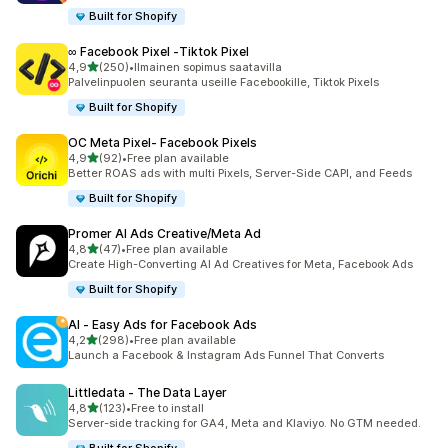
Built for Shopify
∞ Facebook Pixel ‑Tiktok Pixel
/ 5 tähteä
4,9
(250)
•
Ilmainen sopimus saatavilla
250 arvostelua yhteensä
Palvelinpuolen seuranta useille Facebookille, Tiktok Pixels
Built for Shopify
OC Meta Pixel‑ Facebook Pixels
/ 5 tähteä
4,9
(92)
•
Free plan available
92 arvostelua yhteensä
Better ROAS ads with multi Pixels, Server-Side CAPI, and Feeds
Built for Shopify
Promer AI Ads Creative/Meta Ad
/ 5 tähteä
4,8
(47)
•
Free plan available
47 arvostelua yhteensä
Create High-Converting AI Ad Creatives for Meta, Facebook Ads
Built for Shopify
AI ‑ Easy Ads for Facebook Ads
/ 5 tähteä
4,2
(298)
•
Free plan available
298 arvostelua yhteensä
Launch a Facebook & Instagram Ads Funnel That Converts
Littledata ‑ The Data Layer
/ 5 tähteä
4,8
(123)
•
Free to install
123 arvostelua yhteensä
Server-side tracking for GA4, Meta and Klaviyo. No GTM needed.