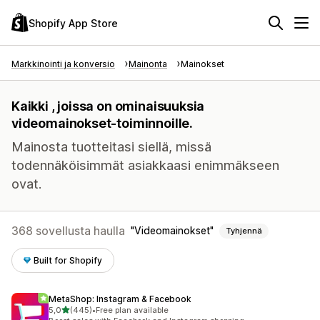
Shopify App Store
Markkinointi ja konversio
Mainonta
Mainokset
Kaikki , joissa on ominaisuuksia
videomainokset-toiminnoille.
Mainosta tuotteitasi siellä, missä
todennäköisimmät asiakkaasi enimmäkseen
ovat.
368 sovellusta haulla
Videomainokset
Tyhjennä
Built for Shopify
MetaShop: Instagram & Facebook
/ 5 tähteä
5,0
(445)
•
Free plan available
445 arvostelua yhteensä