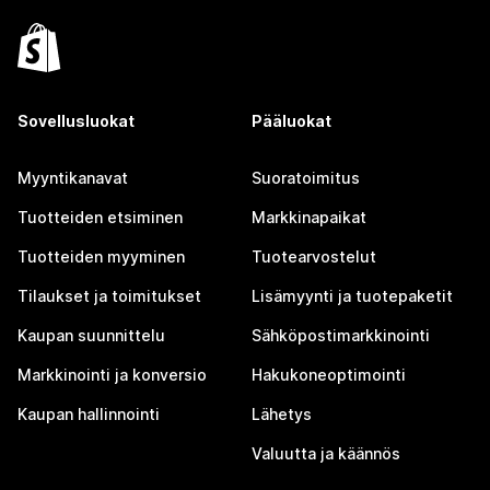
Sovellusluokat
Pääluokat
Myyntikanavat
Suoratoimitus
Tuotteiden etsiminen
Markkinapaikat
Tuotteiden myyminen
Tuotearvostelut
Tilaukset ja toimitukset
Lisämyynti ja tuotepaketit
Kaupan suunnittelu
Sähköpostimarkkinointi
Markkinointi ja konversio
Hakukoneoptimointi
Kaupan hallinnointi
Lähetys
Valuutta ja käännös