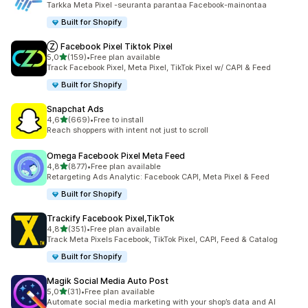
Tarkka Meta Pixel -seuranta parantaa Facebook-mainontaa
Built for Shopify
Ⓩ Facebook Pixel Tiktok Pixel
/ 5 tähteä
5,0
(159)
•
Free plan available
159 arvostelua yhteensä
Track Facebook Pixel, Meta Pixel, TikTok Pixel w/ CAPI & Feed
Built for Shopify
Snapchat Ads
/ 5 tähteä
4,6
(669)
•
Free to install
669 arvostelua yhteensä
Reach shoppers with intent not just to scroll
Omega Facebook Pixel Meta Feed
/ 5 tähteä
4,8
(877)
•
Free plan available
877 arvostelua yhteensä
Retargeting Ads Analytic: Facebook CAPI, Meta Pixel & Feed
Built for Shopify
Trackify Facebook Pixel,TikTok
/ 5 tähteä
4,8
(351)
•
Free plan available
351 arvostelua yhteensä
Track Meta Pixels Facebook, TikTok Pixel, CAPI, Feed & Catalog
Built for Shopify
Magik Social Media Auto Post
/ 5 tähteä
5,0
(31)
•
Free plan available
31 arvostelua yhteensä
Automate social media marketing with your shop’s data and AI