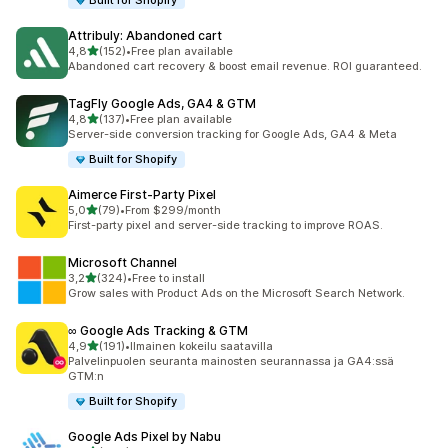
Built for Shopify
Attribuly: Abandoned cart
/ 5 tähteä
4,8
(152)
•
Free plan available
152 arvostelua yhteensä
Abandoned cart recovery & boost email revenue. ROI guaranteed.
TagFly Google Ads, GA4 & GTM
/ 5 tähteä
4,8
(137)
•
Free plan available
137 arvostelua yhteensä
Server-side conversion tracking for Google Ads, GA4 & Meta
Built for Shopify
Aimerce First‑Party Pixel
/ 5 tähteä
5,0
(79)
•
From $299/month
79 arvostelua yhteensä
First-party pixel and server-side tracking to improve ROAS.
Microsoft Channel
/ 5 tähteä
3,2
(324)
•
Free to install
324 arvostelua yhteensä
Grow sales with Product Ads on the Microsoft Search Network.
∞ Google Ads Tracking & GTM
/ 5 tähteä
4,9
(191)
•
Ilmainen kokeilu saatavilla
191 arvostelua yhteensä
Palvelinpuolen seuranta mainosten seurannassa ja GA4:ssä
GTM:n
Built for Shopify
Google Ads Pixel by Nabu