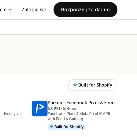
cje
Zaloguj się
Rozpocznij za darmo
Built for Shopify
Parkour: Facebook Pixel & Feed
na 5 gwiazdek
l
5,0
(175)
•
Free
316
Łączna liczba recenzji: 175
 directly via
Facebook Pixel & Meta Pixel (CAPI)
with Feed & Catalog
Built for Shopify