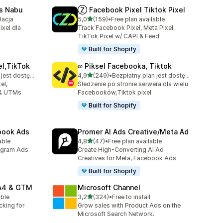
ls Nabu
Ⓩ Facebook Pixel Tiktok Pixel
na 5 gwiazdek
lacja
5,0
(159)
•
Free plan available
Łączna liczba recenzji: 159
xel dla
Track Facebook Pixel, Meta Pixel,
k
TikTok Pixel w/ CAPI & Feed
Built for Shopify
el,TikTok
∞ Piksel Facebooka, Tiktok
na 5 gwiazdek
Bezpłatny plan jest dostępny
4,9
(249)
•
Bezpłatny plan jest dostępny
2
Łączna liczba recenzji: 249
el,
Śledzenie po stronie serwera dla wielu
 & UTMs
Facebooków,Tiktok pixel
Built for Shopify
ebook Ads
Promer AI Ads Creative/Meta Ad
na 5 gwiazdek
able
4,8
(47)
•
Free plan available
8
Łączna liczba recenzji: 47
agram Ads
Create High-Converting AI Ad
Creatives for Meta, Facebook Ads
Built for Shopify
GA4 & GTM
Microsoft Channel
na 5 gwiazdek
able
3,2
(324)
•
Free to install
Łączna liczba recenzji: 324
cking for
Grow sales with Product Ads on the
Microsoft Search Network.