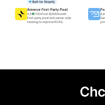
Built for Shopify
Aimerce First‑Party Pixel
Po
na 5 gwiazdek
5,0
(79)
•
From $299/month
4,8
Łączna liczba recenzji: 79
Łąc
First-party pixel and server-side
Sen
tracking to improve ROAS.
pos
Chc