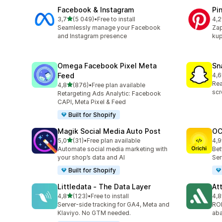
Facebook & Instagram
Pi
na 5 gwiazdek
3,7
(5 049)
•
Free to install
4,2
Łączna liczba recenzji: 5049
Łąc
Seamlessly manage your Facebook
Zap
and Instagram presence
kup
Omega Facebook Pixel Meta
Sn
Feed
4,6
Łąc
Rea
na 5 gwiazdek
4,8
(876)
•
Free plan available
Łączna liczba recenzji: 876
scr
Retargeting Ads Analytic: Facebook
CAPI, Meta Pixel & Feed
Built for Shopify
Magik Social Media Auto Post
OC
na 5 gwiazdek
5,0
(31)
•
Free plan available
4,9
Łączna liczba recenzji: 31
Łąc
Automate social media marketing with
Bet
your shop’s data and AI
Ser
Built for Shopify
Littledata ‑ The Data Layer
At
na 5 gwiazdek
4,8
(123)
•
Free to install
4,8
Łączna liczba recenzji: 123
Łąc
Server-side tracking for GA4, Meta and
ROI
Klaviyo. No GTM needed.
aba