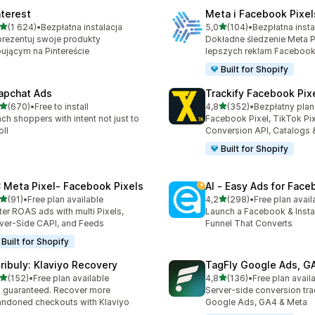
nterest
Meta i Facebook Pixe
na 5 gwiazdek
na 5 gwiazdek
(1 624)
•
Bezpłatna instalacja
5,0
(104)
•
Bezpłatna insta
zna liczba recenzji: 1624
Łączna liczba recenzji: 104
rezentuj swoje produkty
Dokładne śledzenie Meta Pi
ującym na Pintereście
lepszych reklam Faceboo
Built for Shopify
apchat Ads
Trackify Facebook Pix
na 5 gwiazdek
na 5 gwiazdek
(670)
•
Free to install
4,8
(352)
•
zna liczba recenzji: 670
Łączna liczba recenzji: 35
ch shoppers with intent not just to
Facebook Pixel, TikTok Pix
oll
Conversion API, Catalogs
Built for Shopify
 Meta Pixel‑ Facebook Pixels
AI ‑ Easy Ads for Fac
na 5 gwiazdek
na 5 gwiazdek
(91)
•
Free plan available
4,2
(298)
•
Free plan avail
zna liczba recenzji: 91
Łączna liczba recenzji: 29
ter ROAS ads with multi Pixels,
Launch a Facebook & Inst
ver-Side CAPI, and Feeds
Funnel That Converts
Built for Shopify
tribuly: Klaviyo Recovery
TagFly Google Ads, 
na 5 gwiazdek
na 5 gwiazdek
(152)
•
Free plan available
4,8
(136)
•
Free plan avail
zna liczba recenzji: 152
Łączna liczba recenzji: 136
 guaranteed. Recover more
Server-side conversion tra
ndoned checkouts with Klaviyo
Google Ads, GA4 & Meta