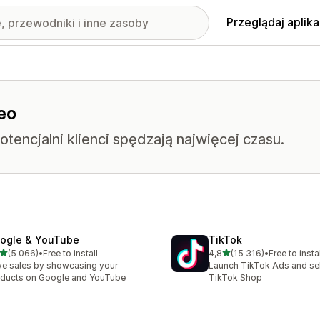
Przeglądaj aplika
eo
tencjalni klienci spędzają najwięcej czasu.
ogle & YouTube
TikTok
na 5 gwiazdek
na 5 gwiazdek
(5 066)
•
Free to install
4,8
(15 316)
•
Free to instal
zna liczba recenzji: 5066
Łączna liczba recenzji: 15
ve sales by showcasing your
Launch TikTok Ads and sell
ducts on Google and YouTube
TikTok Shop