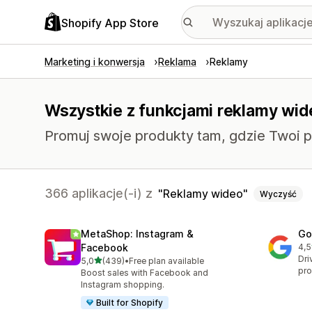
Shopify App Store
Marketing i konwersja
Reklama
Reklamy
Wszystkie z funkcjami reklamy wid
Promuj swoje produkty tam, gdzie Twoi po
366 aplikacje(-i) z
Reklamy wideo
Wyczyść
MetaShop: Instagram &
Go
Facebook
4,5
Łąc
Dri
na 5 gwiazdek
5,0
(439)
•
Free plan available
Łączna liczba recenzji: 439
pro
Boost sales with Facebook and
Instagram shopping.
Built for Shopify