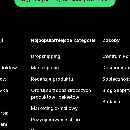
ji
Najpopularniejsze kategorie
Zasoby
Dropshipping
Centrum Po
oduktów
Marketplace
Dokumentac
tów
Recenzje produktu
Społeczność
yłka
Oferuj sprzedaż droższych
Blog Shopif
produktów i pakietów
Badania
Marketing e-mailowy
rsja
Pozycjonowanie stron
pem