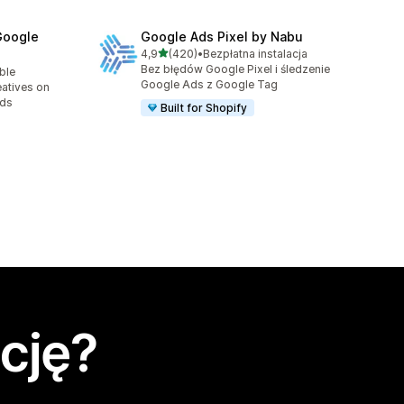
Google
Google Ads Pixel by Nabu
na 5 gwiazdek
4,9
(420)
•
Bezpłatna instalacja
Łączna liczba recenzji: 420
Bez błędów Google Pixel i śledzenie
able
7
Google Ads z Google Tag
eatives on
Ads
Built for Shopify
cję?