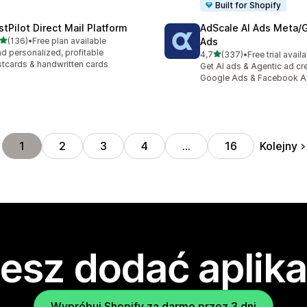
Built for Shopify
stPilot Direct Mail Platform
AdScale AI Ads Meta/
na 5 gwiazdek
(136)
•
Free plan available
Ads
zna liczba recenzji: 136
d personalized, profitable
na 5 gwiazdek
4,7
(337)
•
Free trial avail
Łączna liczba recenzji: 33
tcards & handwritten cards
Get AI ads & Agentic ad cr
Google Ads & Facebook 
Kolejny
1
2
3
4
…
16
esz dodać aplika
Wypróbuj Shopify za darmo przez 3 dni