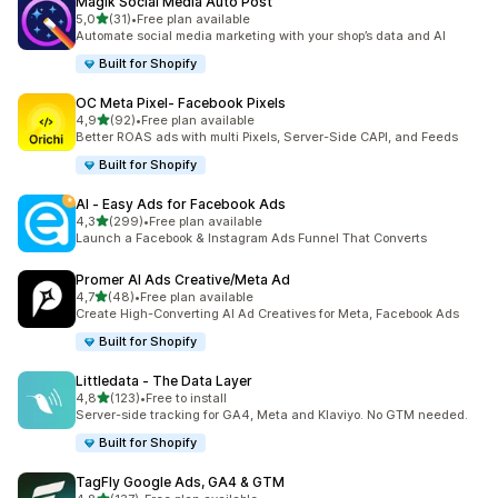
Magik Social Media Auto Post
z 5 hvězd
5,0
(31)
•
Free plan available
Celkový počet recenzí: 31
Automate social media marketing with your shop’s data and AI
Built for Shopify
OC Meta Pixel‑ Facebook Pixels
z 5 hvězd
4,9
(92)
•
Free plan available
Celkový počet recenzí: 92
Better ROAS ads with multi Pixels, Server-Side CAPI, and Feeds
Built for Shopify
AI ‑ Easy Ads for Facebook Ads
z 5 hvězd
4,3
(299)
•
Free plan available
Celkový počet recenzí: 299
Launch a Facebook & Instagram Ads Funnel That Converts
Promer AI Ads Creative/Meta Ad
z 5 hvězd
4,7
(48)
•
Free plan available
Celkový počet recenzí: 48
Create High-Converting AI Ad Creatives for Meta, Facebook Ads
Built for Shopify
Littledata ‑ The Data Layer
z 5 hvězd
4,8
(123)
•
Free to install
Celkový počet recenzí: 123
Server-side tracking for GA4, Meta and Klaviyo. No GTM needed.
Built for Shopify
TagFly Google Ads, GA4 & GTM