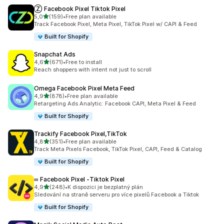
Ⓩ Facebook Pixel Tiktok Pixel
z 5 hvězd
5,0
(159)
•
Free plan available
Celkový počet recenzí: 159
Track Facebook Pixel, Meta Pixel, TikTok Pixel w/ CAPI & Feed
Built for Shopify
Snapchat Ads
z 5 hvězd
4,6
(671)
•
Free to install
Celkový počet recenzí: 671
Reach shoppers with intent not just to scroll
Omega Facebook Pixel Meta Feed
z 5 hvězd
4,9
(878)
•
Free plan available
Celkový počet recenzí: 878
Retargeting Ads Analytic: Facebook CAPI, Meta Pixel & Feed
Built for Shopify
Trackify Facebook Pixel,TikTok
z 5 hvězd
4,8
(351)
•
Free plan available
Celkový počet recenzí: 351
Track Meta Pixels Facebook, TikTok Pixel, CAPI, Feed & Catalog
Built for Shopify
∞ Facebook Pixel ‑Tiktok Pixel
z 5 hvězd
4,9
(248)
•
K dispozici je bezplatný plán
Celkový počet recenzí: 248
Sledování na straně serveru pro více pixelů Facebook a Tiktok
Built for Shopify