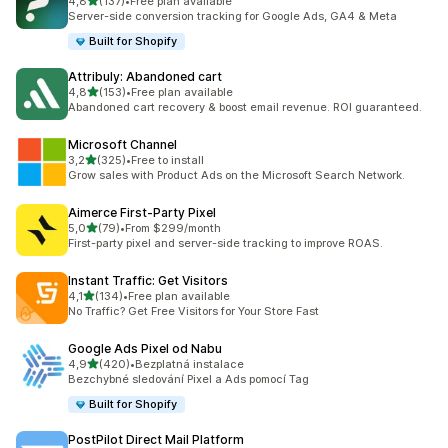
z 5 hvězd
4,8
(137)
•
Free plan available
Celkový počet recenzí: 137
Server-side conversion tracking for Google Ads, GA4 & Meta
Built for Shopify
Attribuly: Abandoned cart
z 5 hvězd
4,8
(153)
•
Free plan available
Celkový počet recenzí: 153
Abandoned cart recovery & boost email revenue. ROI guaranteed.
Microsoft Channel
z 5 hvězd
3,2
(325)
•
Free to install
Celkový počet recenzí: 325
Grow sales with Product Ads on the Microsoft Search Network.
Aimerce First‑Party Pixel
z 5 hvězd
5,0
(79)
•
From $299/month
Celkový počet recenzí: 79
First-party pixel and server-side tracking to improve ROAS.
Instant Traffic: Get Visitors
z 5 hvězd
4,1
(134)
•
Free plan available
Celkový počet recenzí: 134
No Traffic? Get Free Visitors for Your Store Fast
Google Ads Pixel od Nabu
z 5 hvězd
4,9
(420)
•
Bezplatná instalace
Celkový počet recenzí: 420
Bezchybné sledování Pixel a Ads pomocí Tag
Built for Shopify
PostPilot Direct Mail Platform