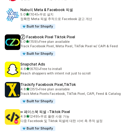
Nabu의 Meta & Facebook 픽셀
별 5개 중
5.0
(104)
•
무료 설치
총 리뷰 104개
정확한 Meta 픽셀 추적으로 Facebook 광고 개선
Built for Shopify
Ⓩ Facebook Pixel Tiktok Pixel
별 5개 중
5.0
(159)
•
Free plan available
총 리뷰 159개
Track Facebook Pixel, Meta Pixel, TikTok Pixel w/ CAPI & Feed
Built for Shopify
Snapchat Ads
별 5개 중
4.6
(670)
•
Free to install
총 리뷰 670개
Reach shoppers with intent not just to scroll
Trackify Facebook Pixel,TikTok
별 5개 중
4.8
(351)
•
Free plan available
총 리뷰 351개
Track Meta Pixels Facebook, TikTok Pixel, CAPI, Feed & Catalog
Built for Shopify
∞ 페이스북 픽셀 ‑Tiktok Pixel
별 5개 중
4.9
(249)
•
무료 플랜 사용 가능
총 리뷰 249개
다중 Facebook 및 Tiktok 픽셀에 대한 서버 측 추적 설정
Built for Shopify