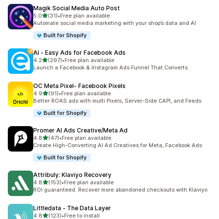
Magik Social Media Auto Post
별 5개 중
5.0
(31)
•
Free plan available
총 리뷰 31개
Automate social media marketing with your shop’s data and AI
Built for Shopify
AI ‑ Easy Ads for Facebook Ads
별 5개 중
4.2
(297)
•
Free plan available
총 리뷰 297개
Launch a Facebook & Instagram Ads Funnel That Converts
OC Meta Pixel‑ Facebook Pixels
별 5개 중
4.9
(91)
•
Free plan available
총 리뷰 91개
Better ROAS ads with multi Pixels, Server-Side CAPI, and Feeds
Built for Shopify
Promer AI Ads Creative/Meta Ad
별 5개 중
4.8
(47)
•
Free plan available
총 리뷰 47개
Create High-Converting AI Ad Creatives for Meta, Facebook Ads
Built for Shopify
Attribuly: Klaviyo Recovery
별 5개 중
4.8
(153)
•
Free plan available
총 리뷰 153개
ROI guaranteed. Recover more abandoned checkouts with Klaviyo
Littledata ‑ The Data Layer
별 5개 중
4.8
(123)
•
Free to install
총 리뷰 123개