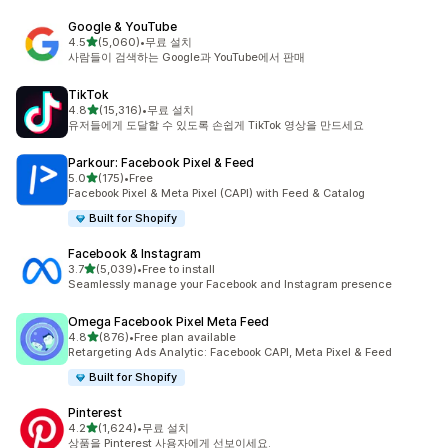
Google & YouTube
별 5개 중
4.5
(5,060)
•
무료 설치
총 리뷰 5060개
사람들이 검색하는 Google과 YouTube에서 판매
TikTok
별 5개 중
4.8
(15,316)
•
무료 설치
총 리뷰 15316개
유저들에게 도달할 수 있도록 손쉽게 TikTok 영상을 만드세요
Parkour: Facebook Pixel & Feed
별 5개 중
5.0
(175)
•
Free
총 리뷰 175개
Facebook Pixel & Meta Pixel (CAPI) with Feed & Catalog
Built for Shopify
Facebook & Instagram
별 5개 중
3.7
(5,039)
•
Free to install
총 리뷰 5039개
Seamlessly manage your Facebook and Instagram presence
Omega Facebook Pixel Meta Feed
별 5개 중
4.8
(876)
•
Free plan available
총 리뷰 876개
Retargeting Ads Analytic: Facebook CAPI, Meta Pixel & Feed
Built for Shopify
Pinterest
별 5개 중
4.2
(1,624)
•
무료 설치
총 리뷰 1624개
상품을 Pinterest 사용자에게 선보이세요.