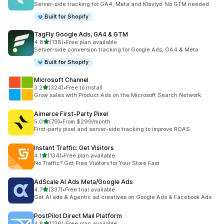
Server-side tracking for GA4, Meta and Klaviyo. No GTM needed.
Built for Shopify
TagFly Google Ads, GA4 & GTM
별 5개 중
4.8
(136)
•
Free plan available
총 리뷰 136개
Server-side conversion tracking for Google Ads, GA4 & Meta
Built for Shopify
Microsoft Channel
별 5개 중
3.2
(324)
•
Free to install
총 리뷰 324개
Grow sales with Product Ads on the Microsoft Search Network.
Aimerce First‑Party Pixel
별 5개 중
5.0
(79)
•
From $299/month
총 리뷰 79개
First-party pixel and server-side tracking to improve ROAS.
Instant Traffic: Get Visitors
별 5개 중
4.1
(134)
•
Free plan available
총 리뷰 134개
No Traffic? Get Free Visitors for Your Store Fast
AdScale AI Ads Meta/Google Ads
별 5개 중
4.7
(337)
•
Free trial available
총 리뷰 337개
Get AI ads & Agentic ad creatives on Google Ads & Facebook Ads
PostPilot Direct Mail Platform
별 5개 중
4.8
(136)
•
Free plan available