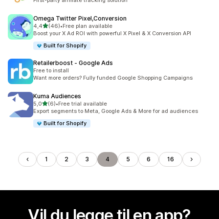
First-party affiliate tracking solution
Omega Twitter Pixel,Conversion
av 5 stjerner
4,4
(46)
•
Free plan available
Totalt 46 omtaler
Boost your X Ad ROI with powerful X Pixel & X Conversion API
Built for Shopify
Retailerboost ‑ Google Ads
Free to install
Want more orders? Fully funded Google Shopping Campaigns
Kuma Audiences
av 5 stjerner
5,0
(6)
•
Free trial available
Totalt 6 omtaler
Export segments to Meta, Google Ads & More for ad audiences
Built for Shopify
1
2
3
4
5
6
16
Vil du legge til en app?