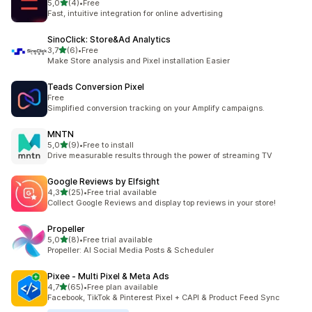
av 5 stjerner
5,0
(4)
•
Free
Totalt 4 omtaler
Fast, intuitive integration for online advertising
SinoClick: Store&Ad Analytics
av 5 stjerner
3,7
(6)
•
Free
Totalt 6 omtaler
Make Store analysis and Pixel installation Easier
Teads Conversion Pixel
Free
Simplified conversion tracking on your Amplify campaigns.
MNTN
av 5 stjerner
5,0
(9)
•
Free to install
Totalt 9 omtaler
Drive measurable results through the power of streaming TV
Google Reviews by Elfsight
av 5 stjerner
4,3
(25)
•
Free trial available
Totalt 25 omtaler
Collect Google Reviews and display top reviews in your store!
Propeller
av 5 stjerner
5,0
(8)
•
Free trial available
Totalt 8 omtaler
Propeller: AI Social Media Posts & Scheduler
Pixee ‑ Multi Pixel & Meta Ads
av 5 stjerner
4,7
(65)
•
Free plan available
Totalt 65 omtaler
Facebook, TikTok & Pinterest Pixel + CAPI & Product Feed Sync