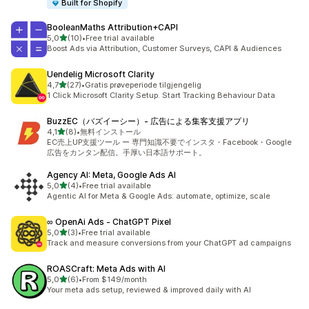
Built for Shopify
BooleanMaths Attribution+CAPI
av 5 stjerner
5,0
(10)
•
Free trial available
Totalt 10 omtaler
Boost Ads via Attribution, Customer Surveys, CAPI & Audiences
Uendelig Microsoft Clarity
av 5 stjerner
4,7
(27)
•
Gratis prøveperiode tilgjengelig
Totalt 27 omtaler
1 Click Microsoft Clarity Setup. Start Tracking Behaviour Data
BuzzEC（バズイーシー）‑ 広告による集客支援アプリ
av 5 stjerner
4,1
(8)
•
無料インストール
Totalt 8 omtaler
EC売上UP支援ツール ー 専門知識不要でインスタ・Facebook・Google
広告をカンタン配信。手厚い日本語サポート。
Agency AI: Meta, Google Ads AI
av 5 stjerner
5,0
(4)
•
Free trial available
Totalt 4 omtaler
Agentic AI for Meta & Google Ads: automate, optimize, scale
∞ OpenAi Ads ‑ ChatGPT Pixel
av 5 stjerner
5,0
(3)
•
Free trial available
Totalt 3 omtaler
Track and measure conversions from your ChatGPT ad campaigns
ROASCraft: Meta Ads with AI
av 5 stjerner
5,0
(6)
•
From $149/month
Totalt 6 omtaler
Your meta ads setup, reviewed & improved daily with AI