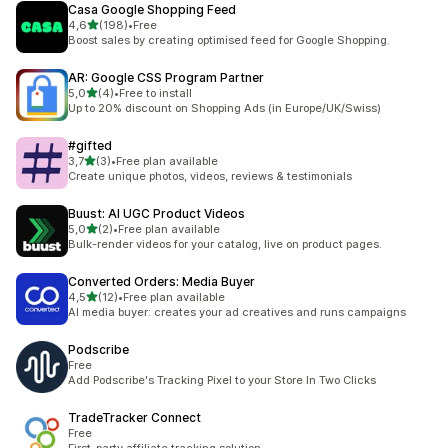
Casa Google Shopping Feed
av 5 stjerner
4,6
(198)
•
Free
Totalt 198 omtaler
Boost sales by creating optimised feed for Google Shopping.
AR: Google CSS Program Partner
av 5 stjerner
5,0
(4)
•
Free to install
Totalt 4 omtaler
Up to 20% discount on Shopping Ads (in Europe/UK/Swiss)
#gifted
av 5 stjerner
3,7
(3)
•
Free plan available
Totalt 3 omtaler
Create unique photos, videos, reviews & testimonials
Buust: AI UGC Product Videos
av 5 stjerner
5,0
(2)
•
Free plan available
Totalt 2 omtaler
Bulk-render videos for your catalog, live on product pages.
Converted Orders: Media Buyer
av 5 stjerner
4,5
(12)
•
Free plan available
Totalt 12 omtaler
AI media buyer: creates your ad creatives and runs campaigns
Podscribe
Free
Add Podscribe's Tracking Pixel to your Store In Two Clicks
TradeTracker Connect
Free