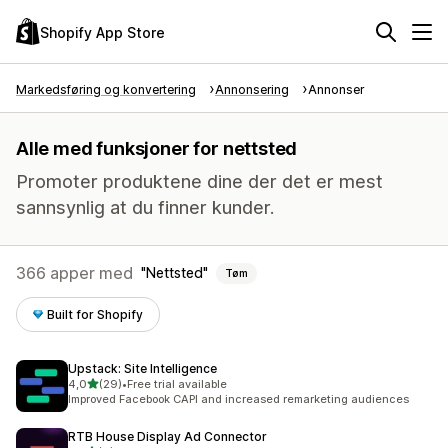
Shopify App Store
Markedsføring og konvertering
Annonsering
Annonser
Alle med funksjoner for nettsted
Promoter produktene dine der det er mest
sannsynlig at du finner kunder.
366 apper med
Nettsted
Tøm
Built for Shopify
Upstack: Site Intelligence
av 5 stjerner
4,0
(29)
•
Free trial available
Totalt 29 omtaler
Improved Facebook CAPI and increased remarketing audiences
RTB House Display Ad Connector