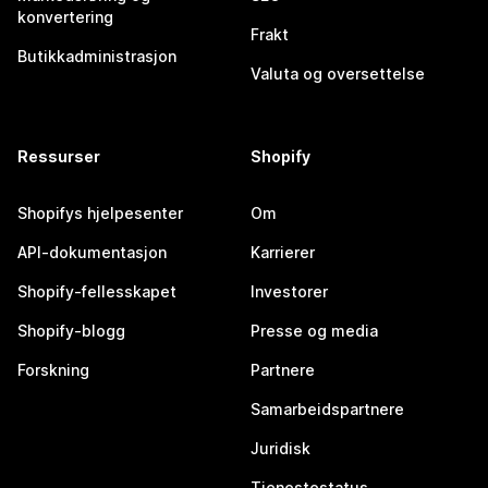
konvertering
Frakt
Butikkadministrasjon
Valuta og oversettelse
Ressurser
Shopify
Shopifys hjelpesenter
Om
API-dokumentasjon
Karrierer
Shopify-fellesskapet
Investorer
Shopify-blogg
Presse og media
Forskning
Partnere
Samarbeidspartnere
Juridisk
Tjenestestatus