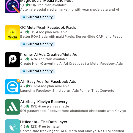
Magik Social Media Auto Post
av 5 stjerner
5,0
(31)
•
Free plan available
Totalt 31 omtaler
Automate social media marketing with your shop’s data and AI
Built for Shopify
OC Meta Pixel‑ Facebook Pixels
av 5 stjerner
4,9
(91)
•
Free plan available
Totalt 91 omtaler
Better ROAS ads with multi Pixels, Server-Side CAPI, and Feeds
Built for Shopify
Promer AI Ads Creative/Meta Ad
av 5 stjerner
4,8
(47)
•
Free plan available
Totalt 47 omtaler
Create High-Converting AI Ad Creatives for Meta, Facebook Ads
Built for Shopify
AI ‑ Easy Ads for Facebook Ads
av 5 stjerner
4,2
(297)
•
Free plan available
Totalt 297 omtaler
Launch a Facebook & Instagram Ads Funnel That Converts
Attribuly: Klaviyo Recovery
av 5 stjerner
4,8
(153)
•
Free plan available
Totalt 153 omtaler
ROI guaranteed. Recover more abandoned checkouts with Klaviyo
Littledata ‑ The Data Layer
av 5 stjerner
4,8
(123)
•
Free to install
Totalt 123 omtaler
Server-side tracking for GA4, Meta and Klaviyo. No GTM needed.