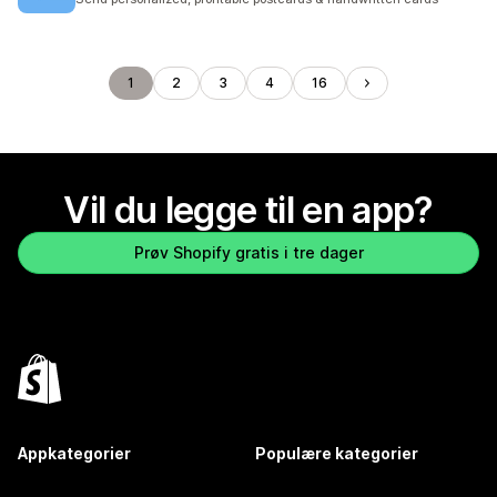
1
2
3
4
16
Vil du legge til en app?
Prøv Shopify gratis i tre dager
Appkategorier
Populære kategorier