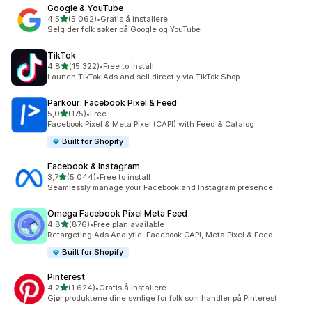
Google & YouTube
av 5 stjerner
4,5
(5 062)
•
Gratis å installere
Totalt 5062 omtaler
Selg der folk søker på Google og YouTube
TikTok
av 5 stjerner
4,8
(15 322)
•
Free to install
Totalt 15322 omtaler
Launch TikTok Ads and sell directly via TikTok Shop
Parkour: Facebook Pixel & Feed
av 5 stjerner
5,0
(175)
•
Free
Totalt 175 omtaler
Facebook Pixel & Meta Pixel (CAPI) with Feed & Catalog
Built for Shopify
Facebook & Instagram
av 5 stjerner
3,7
(5 044)
•
Free to install
Totalt 5044 omtaler
Seamlessly manage your Facebook and Instagram presence
Omega Facebook Pixel Meta Feed
av 5 stjerner
4,8
(876)
•
Free plan available
Totalt 876 omtaler
Retargeting Ads Analytic: Facebook CAPI, Meta Pixel & Feed
Built for Shopify
Pinterest
av 5 stjerner
4,2
(1 624)
•
Gratis å installere
Totalt 1624 omtaler
Gjør produktene dine synlige for folk som handler på Pinterest