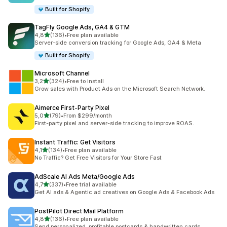
Built for Shopify
TagFly Google Ads, GA4 & GTM
av 5 stjerner
4,8
(136)
•
Free plan available
Totalt 136 omtaler
Server-side conversion tracking for Google Ads, GA4 & Meta
Built for Shopify
Microsoft Channel
av 5 stjerner
3,2
(324)
•
Free to install
Totalt 324 omtaler
Grow sales with Product Ads on the Microsoft Search Network.
Aimerce First‑Party Pixel
av 5 stjerner
5,0
(79)
•
From $299/month
Totalt 79 omtaler
First-party pixel and server-side tracking to improve ROAS.
Instant Traffic: Get Visitors
av 5 stjerner
4,1
(134)
•
Free plan available
Totalt 134 omtaler
No Traffic? Get Free Visitors for Your Store Fast
AdScale AI Ads Meta/Google Ads
av 5 stjerner
4,7
(337)
•
Free trial available
Totalt 337 omtaler
Get AI ads & Agentic ad creatives on Google Ads & Facebook Ads
PostPilot Direct Mail Platform
av 5 stjerner
4,8
(136)
•
Free plan available
Totalt 136 omtaler
Send personalized, profitable postcards & handwritten cards