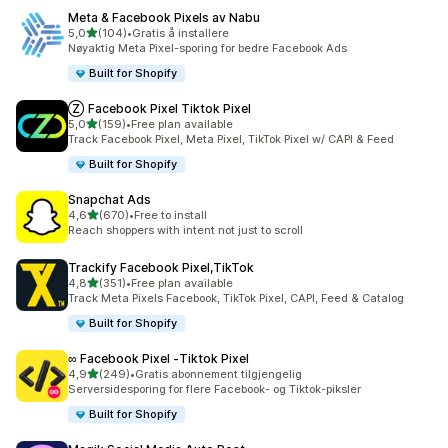
Meta & Facebook Pixels av Nabu
av 5 stjerner
5,0
(104)
•
Gratis å installere
Totalt 104 omtaler
Nøyaktig Meta Pixel-sporing for bedre Facebook Ads
Built for Shopify
Ⓩ Facebook Pixel Tiktok Pixel
av 5 stjerner
5,0
(159)
•
Free plan available
Totalt 159 omtaler
Track Facebook Pixel, Meta Pixel, TikTok Pixel w/ CAPI & Feed
Built for Shopify
Snapchat Ads
av 5 stjerner
4,6
(670)
•
Free to install
Totalt 670 omtaler
Reach shoppers with intent not just to scroll
Trackify Facebook Pixel,TikTok
av 5 stjerner
4,8
(351)
•
Free plan available
Totalt 351 omtaler
Track Meta Pixels Facebook, TikTok Pixel, CAPI, Feed & Catalog
Built for Shopify
∞ Facebook Pixel ‑Tiktok Pixel
av 5 stjerner
4,9
(249)
•
Gratis abonnement tilgjengelig
Totalt 249 omtaler
Serversidesporing for flere Facebook- og Tiktok-piksler
Built for Shopify