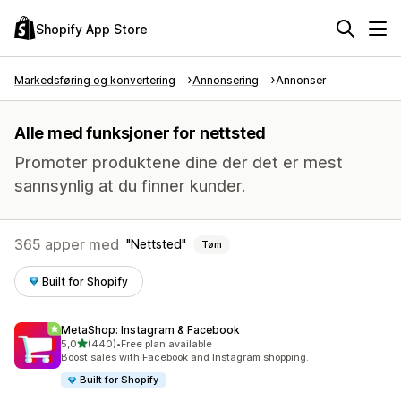
Shopify App Store
Markedsføring og konvertering
Annonsering
Annonser
Alle med funksjoner for nettsted
Promoter produktene dine der det er mest
sannsynlig at du finner kunder.
365 apper med
Nettsted
Tøm
Built for Shopify
MetaShop: Instagram & Facebook
av 5 stjerner
5,0
(440)
•
Free plan available
Totalt 440 omtaler
Boost sales with Facebook and Instagram shopping.
Built for Shopify