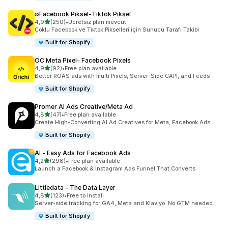
∞Facebook Piksel‑Tiktok Piksel
5 yıldız üzerinden
4,9
(250)
•
Ücretsiz plan mevcut
toplam 250 değerlendirme
Çoklu Facebook ve Tiktok Pikselleri için Sunucu Tarafı Takibi
Built for Shopify
OC Meta Pixel‑ Facebook Pixels
5 yıldız üzerinden
4,9
(92)
•
Free plan available
toplam 92 değerlendirme
Better ROAS ads with multi Pixels, Server-Side CAPI, and Feeds
Built for Shopify
Promer AI Ads Creative/Meta Ad
5 yıldız üzerinden
4,8
(47)
•
Free plan available
toplam 47 değerlendirme
Create High-Converting AI Ad Creatives for Meta, Facebook Ads
Built for Shopify
AI ‑ Easy Ads for Facebook Ads
5 yıldız üzerinden
4,2
(298)
•
Free plan available
toplam 298 değerlendirme
Launch a Facebook & Instagram Ads Funnel That Converts
Littledata ‑ The Data Layer
5 yıldız üzerinden
4,8
(123)
•
Free to install
toplam 123 değerlendirme
Server-side tracking for GA4, Meta and Klaviyo. No GTM needed.
Built for Shopify