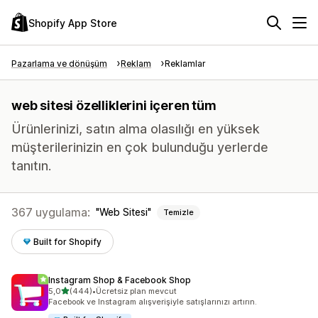
Shopify App Store
Pazarlama ve dönüşüm
Reklam
Reklamlar
web sitesi özelliklerini içeren tüm
Ürünlerinizi, satın alma olasılığı en yüksek
müşterilerinizin en çok bulunduğu yerlerde
tanıtın.
367 uygulama:
Web Sitesi
Temizle
Built for Shopify
Instagram Shop & Facebook Shop
5 yıldız üzerinden
5,0
(444)
•
Ücretsiz plan mevcut
toplam 444 değerlendirme
Facebook ve Instagram alışverişiyle satışlarınızı artırın.