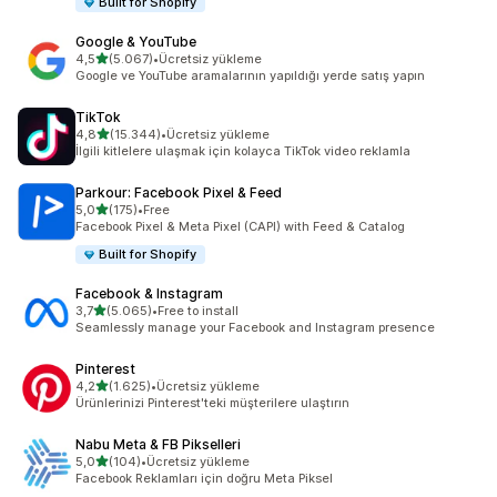
Built for Shopify
Google & YouTube
5 yıldız üzerinden
4,5
(5.067)
•
Ücretsiz yükleme
toplam 5067 değerlendirme
Google ve YouTube aramalarının yapıldığı yerde satış yapın
TikTok
5 yıldız üzerinden
4,8
(15.344)
•
Ücretsiz yükleme
toplam 15344 değerlendirme
İlgili kitlelere ulaşmak için kolayca TikTok video reklamla
Parkour: Facebook Pixel & Feed
5 yıldız üzerinden
5,0
(175)
•
Free
toplam 175 değerlendirme
Facebook Pixel & Meta Pixel (CAPI) with Feed & Catalog
Built for Shopify
Facebook & Instagram
5 yıldız üzerinden
3,7
(5.065)
•
Free to install
toplam 5065 değerlendirme
Seamlessly manage your Facebook and Instagram presence
Pinterest
5 yıldız üzerinden
4,2
(1.625)
•
Ücretsiz yükleme
toplam 1625 değerlendirme
Ürünlerinizi Pinterest'teki müşterilere ulaştırın
Nabu Meta & FB Pikselleri
5 yıldız üzerinden
5,0
(104)
•
Ücretsiz yükleme
toplam 104 değerlendirme
Facebook Reklamları için doğru Meta Piksel