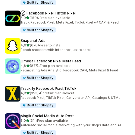
Built for Shopify
Ⓩ Facebook Pixel Tiktok Pixel
5 yıldız üzerinden
5,0
(159)
•
Free plan available
toplam 159 değerlendirme
Track Facebook Pixel, Meta Pixel, TikTok Pixel w/ CAPI & Feed
Built for Shopify
Snapchat Ads
5 yıldız üzerinden
4,6
(670)
•
Free to install
toplam 670 değerlendirme
Reach shoppers with intent not just to scroll
Omega Facebook Pixel Meta Feed
5 yıldız üzerinden
4,8
(877)
•
Free plan available
toplam 877 değerlendirme
Retargeting Ads Analytic: Facebook CAPI, Meta Pixel & Feed
Built for Shopify
Trackify Facebook Pixel,TikTok
5 yıldız üzerinden
4,8
(353)
•
Ücretsiz plan mevcut
toplam 353 değerlendirme
Facebook Pixel, TikTok Pixel, Conversion API, Catalogs & UTMs
Built for Shopify
Magik Social Media Auto Post
5 yıldız üzerinden
5,0
(31)
•
Free plan available
toplam 31 değerlendirme
Automate social media marketing with your shop’s data and AI
Built for Shopify