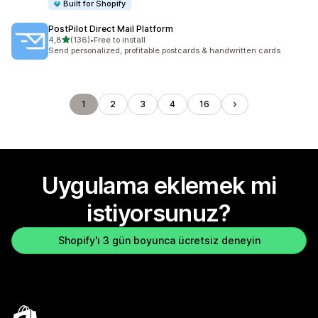
Built for Shopify
PostPilot Direct Mail Platform
5 yıldız üzerinden
4,8
(136)
•
Free to install
toplam 136 değerlendirme
Send personalized, profitable postcards & handwritten cards
1
2
3
4
16
Uygulama eklemek mi
istiyorsunuz?
Shopify'ı 3 gün boyunca ücretsiz deneyin