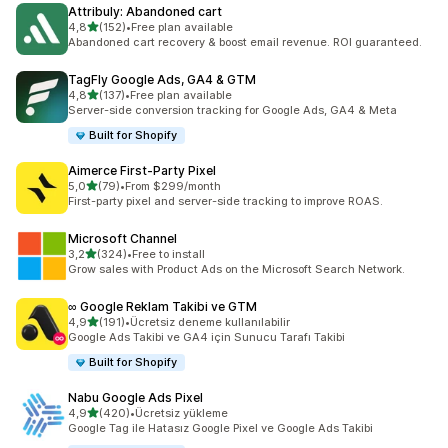
Attribuly: Abandoned cart
5 yıldız üzerinden
4,8
(152)
•
Free plan available
toplam 152 değerlendirme
Abandoned cart recovery & boost email revenue. ROI guaranteed.
TagFly Google Ads, GA4 & GTM
5 yıldız üzerinden
4,8
(137)
•
Free plan available
toplam 137 değerlendirme
Server-side conversion tracking for Google Ads, GA4 & Meta
Built for Shopify
Aimerce First‑Party Pixel
5 yıldız üzerinden
5,0
(79)
•
From $299/month
toplam 79 değerlendirme
First-party pixel and server-side tracking to improve ROAS.
Microsoft Channel
5 yıldız üzerinden
3,2
(324)
•
Free to install
toplam 324 değerlendirme
Grow sales with Product Ads on the Microsoft Search Network.
∞ Google Reklam Takibi ve GTM
5 yıldız üzerinden
4,9
(191)
•
Ücretsiz deneme kullanılabilir
toplam 191 değerlendirme
Google Ads Takibi ve GA4 için Sunucu Tarafı Takibi
Built for Shopify
Nabu Google Ads Pixel
5 yıldız üzerinden
4,9
(420)
•
Ücretsiz yükleme
toplam 420 değerlendirme
Google Tag ile Hatasız Google Pixel ve Google Ads Takibi