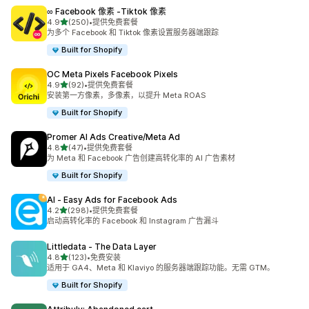
∞ Facebook 像素 ‑Tiktok 像素
星（满分 5 星）
4.9
(250)
•
提供免费套餐
总共 250 条评论
为多个 Facebook 和 Tiktok 像素设置服务器端跟踪
Built for Shopify
OC Meta Pixels Facebook Pixels
星（满分 5 星）
4.9
(92)
•
提供免费套餐
总共 92 条评论
安装第一方像素，多像素，以提升 Meta ROAS
Built for Shopify
Promer AI Ads Creative/Meta Ad
星（满分 5 星）
4.8
(47)
•
提供免费套餐
总共 47 条评论
为 Meta 和 Facebook 广告创建高转化率的 AI 广告素材
Built for Shopify
AI ‑ Easy Ads for Facebook Ads
星（满分 5 星）
4.2
(298)
•
提供免费套餐
总共 298 条评论
启动高转化率的 Facebook 和 Instagram 广告漏斗
Littledata ‑ The Data Layer
星（满分 5 星）
4.8
(123)
•
免费安装
总共 123 条评论
适用于 GA4、Meta 和 Klaviyo 的服务器端跟踪功能。无需 GTM。
Built for Shopify