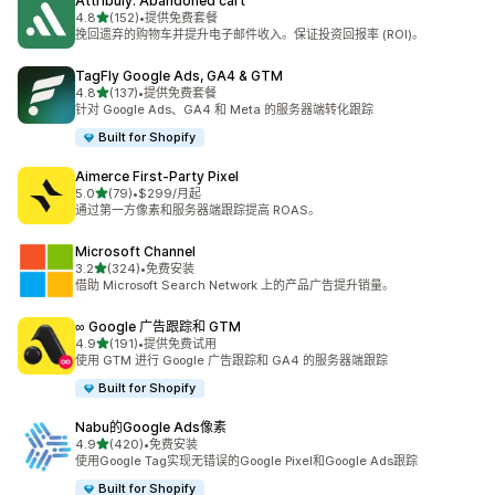
Attribuly: Abandoned cart
星（满分 5 星）
4.8
(152)
•
提供免费套餐
总共 152 条评论
挽回遗弃的购物车并提升电子邮件收入。保证投资回报率 (ROI)。
TagFly Google Ads, GA4 & GTM
星（满分 5 星）
4.8
(137)
•
提供免费套餐
总共 137 条评论
针对 Google Ads、GA4 和 Meta 的服务器端转化跟踪
Built for Shopify
Aimerce First‑Party Pixel
星（满分 5 星）
5.0
(79)
•
$299/月起
总共 79 条评论
通过第一方像素和服务器端跟踪提高 ROAS。
Microsoft Channel
星（满分 5 星）
3.2
(324)
•
免费安装
总共 324 条评论
借助 Microsoft Search Network 上的产品广告提升销量。
∞ Google 广告跟踪和 GTM
星（满分 5 星）
4.9
(191)
•
提供免费试用
总共 191 条评论
使用 GTM 进行 Google 广告跟踪和 GA4 的服务器端跟踪
Built for Shopify
Nabu的Google Ads像素
星（满分 5 星）
4.9
(420)
•
免费安装
总共 420 条评论
使用Google Tag实现无错误的Google Pixel和Google Ads跟踪
Built for Shopify