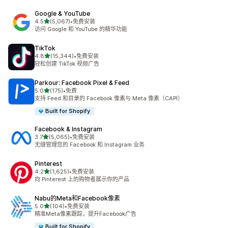
Google & YouTube
星（满分 5 星）
4.5
(5,067)
•
免费安装
总共 5067 条评论
访问 Google 和 YouTube 的精华功能
TikTok
星（满分 5 星）
4.8
(15,344)
•
免费安装
总共 15344 条评论
轻松创建 TikTok 视频广告
Parkour: Facebook Pixel & Feed
星（满分 5 星）
5.0
(175)
•
免费
总共 175 条评论
支持 Feed 和目录的 Facebook 像素与 Meta 像素（CAPI）
Built for Shopify
Facebook & Instagram
星（满分 5 星）
3.7
(5,065)
•
免费安装
总共 5065 条评论
无缝管理您的 Facebook 和 Instagram 业务
Pinterest
星（满分 5 星）
4.2
(1,625)
•
免费安装
总共 1625 条评论
向 Pinterest 上的购物者展示你的产品
Nabu的Meta和Facebook像素
星（满分 5 星）
5.0
(104)
•
免费安装
总共 104 条评论
精准Meta像素跟踪，提升Facebook广告
Built for Shopify