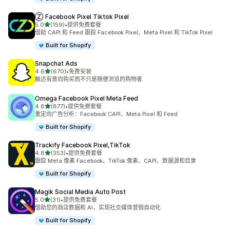
Ⓩ Facebook Pixel Tiktok Pixel
星（满分 5 星）
5.0
(159)
•
提供免费套餐
总共 159 条评论
借助 CAPI 和 Feed 跟踪 Facebook Pixel、Meta Pixel 和 TikTok Pixel
Built for Shopify
Snapchat Ads
星（满分 5 星）
4.6
(670)
•
免费安装
总共 670 条评论
触达有意向购买而不只是随便浏览的购物者
Omega Facebook Pixel Meta Feed
星（满分 5 星）
4.8
(877)
•
提供免费套餐
总共 877 条评论
重定向广告分析：Facebook CAPI、Meta Pixel 和 Feed
Built for Shopify
Trackify Facebook Pixel,TikTok
星（满分 5 星）
4.8
(353)
•
提供免费套餐
总共 353 条评论
跟踪 Meta 像素 Facebook、TikTok 像素、CAPI、数据源和目录
Built for Shopify
Magik Social Media Auto Post
星（满分 5 星）
5.0
(31)
•
提供免费套餐
总共 31 条评论
借助您的商店数据和 AI，实现社交媒体营销自动化
Built for Shopify