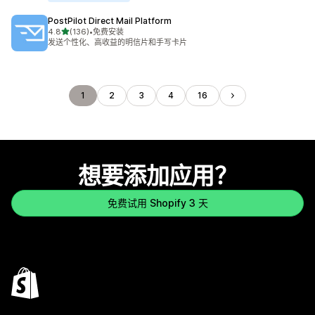
PostPilot Direct Mail Platform
星（满分 5 星）
4.8
(136)
•
免费安装
总共 136 条评论
发送个性化、高收益的明信片和手写卡片
1
2
3
4
16
想要添加应用？
免费试用 Shopify 3 天