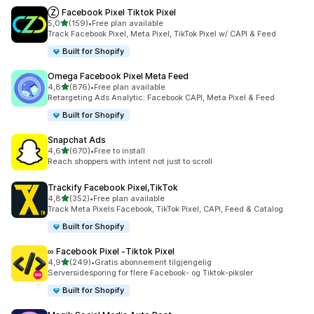
Ⓩ Facebook Pixel Tiktok Pixel
av 5 stjerner
5,0
(159)
•
Free plan available
Totalt 159 omtaler
Track Facebook Pixel, Meta Pixel, TikTok Pixel w/ CAPI & Feed
Built for Shopify
Omega Facebook Pixel Meta Feed
av 5 stjerner
4,8
(876)
•
Free plan available
Totalt 876 omtaler
Retargeting Ads Analytic: Facebook CAPI, Meta Pixel & Feed
Built for Shopify
Snapchat Ads
av 5 stjerner
4,6
(670)
•
Free to install
Totalt 670 omtaler
Reach shoppers with intent not just to scroll
Trackify Facebook Pixel,TikTok
av 5 stjerner
4,8
(352)
•
Free plan available
Totalt 352 omtaler
Track Meta Pixels Facebook, TikTok Pixel, CAPI, Feed & Catalog
Built for Shopify
∞ Facebook Pixel ‑Tiktok Pixel
av 5 stjerner
4,9
(249)
•
Gratis abonnement tilgjengelig
Totalt 249 omtaler
Serversidesporing for flere Facebook- og Tiktok-piksler
Built for Shopify