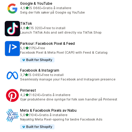
Google & YouTube
av 5 stjerner
4,5
(5 066)
•
Gratis å installere
Totalt 5066 omtaler
Selg der folk søker på Google og YouTube
TikTok
av 5 stjerner
4,8
(15 320)
•
Free to install
Totalt 15320 omtaler
Launch TikTok Ads and sell directly via TikTok Shop
Parkour: Facebook Pixel & Feed
av 5 stjerner
5,0
(175)
•
Free
Totalt 175 omtaler
Facebook Pixel & Meta Pixel (CAPI) with Feed & Catalog
Built for Shopify
Facebook & Instagram
av 5 stjerner
3,7
(5 049)
•
Free to install
Totalt 5049 omtaler
Seamlessly manage your Facebook and Instagram presence
Pinterest
av 5 stjerner
4,2
(1 624)
•
Gratis å installere
Totalt 1624 omtaler
Gjør produktene dine synlige for folk som handler på Pinterest
Meta & Facebook Pixels av Nabu
av 5 stjerner
5,0
(104)
•
Gratis å installere
Totalt 104 omtaler
Nøyaktig Meta Pixel-sporing for bedre Facebook Ads
Built for Shopify