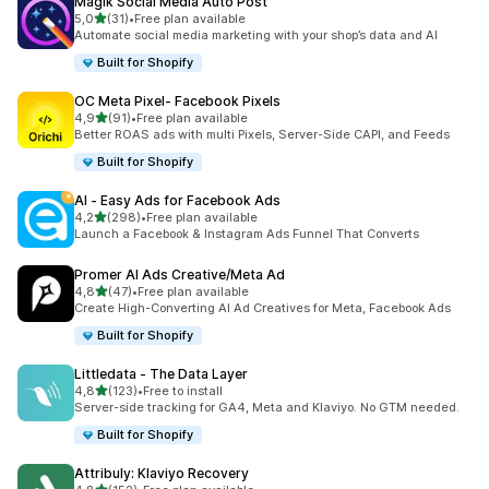
Magik Social Media Auto Post
av 5 stjerner
5,0
(31)
•
Free plan available
Totalt 31 omtaler
Automate social media marketing with your shop’s data and AI
Built for Shopify
OC Meta Pixel‑ Facebook Pixels
av 5 stjerner
4,9
(91)
•
Free plan available
Totalt 91 omtaler
Better ROAS ads with multi Pixels, Server-Side CAPI, and Feeds
Built for Shopify
AI ‑ Easy Ads for Facebook Ads
av 5 stjerner
4,2
(298)
•
Free plan available
Totalt 298 omtaler
Launch a Facebook & Instagram Ads Funnel That Converts
Promer AI Ads Creative/Meta Ad
av 5 stjerner
4,8
(47)
•
Free plan available
Totalt 47 omtaler
Create High-Converting AI Ad Creatives for Meta, Facebook Ads
Built for Shopify
Littledata ‑ The Data Layer
av 5 stjerner
4,8
(123)
•
Free to install
Totalt 123 omtaler
Server-side tracking for GA4, Meta and Klaviyo. No GTM needed.
Built for Shopify
Attribuly: Klaviyo Recovery