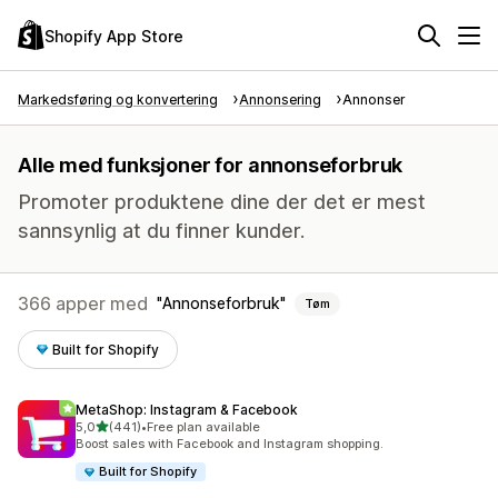
Shopify App Store
Markedsføring og konvertering
Annonsering
Annonser
Alle med funksjoner for annonseforbruk
Promoter produktene dine der det er mest
sannsynlig at du finner kunder.
366 apper med
Annonseforbruk
Tøm
Built for Shopify
MetaShop: Instagram & Facebook
av 5 stjerner
5,0
(441)
•
Free plan available
Totalt 441 omtaler
Boost sales with Facebook and Instagram shopping.
Built for Shopify