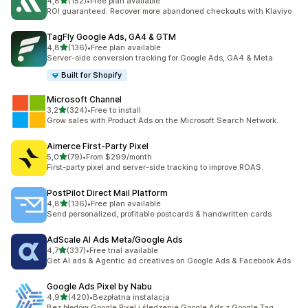
na 5 gwiazdek
4,8
(152)
•
Free plan available
Łączna liczba recenzji: 152
ROI guaranteed. Recover more abandoned checkouts with Klaviyo
TagFly Google Ads, GA4 & GTM
na 5 gwiazdek
4,8
(136)
•
Free plan available
Łączna liczba recenzji: 136
Server-side conversion tracking for Google Ads, GA4 & Meta
Built for Shopify
Microsoft Channel
na 5 gwiazdek
3,2
(324)
•
Free to install
Łączna liczba recenzji: 324
Grow sales with Product Ads on the Microsoft Search Network.
Aimerce First‑Party Pixel
na 5 gwiazdek
5,0
(79)
•
From $299/month
Łączna liczba recenzji: 79
First-party pixel and server-side tracking to improve ROAS.
PostPilot Direct Mail Platform
na 5 gwiazdek
4,8
(136)
•
Free plan available
Łączna liczba recenzji: 136
Send personalized, profitable postcards & handwritten cards
AdScale AI Ads Meta/Google Ads
na 5 gwiazdek
4,7
(337)
•
Free trial available
Łączna liczba recenzji: 337
Get AI ads & Agentic ad creatives on Google Ads & Facebook Ads
Google Ads Pixel by Nabu
na 5 gwiazdek
4,9
(420)
•
Bezpłatna instalacja
Łączna liczba recenzji: 420
Bez błędów Google Pixel i śledzenie Google Ads z Google Tag