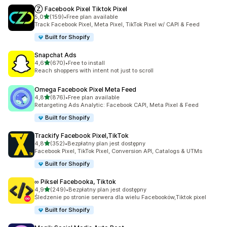
Ⓩ Facebook Pixel Tiktok Pixel
na 5 gwiazdek
5,0
(159)
•
Free plan available
Łączna liczba recenzji: 159
Track Facebook Pixel, Meta Pixel, TikTok Pixel w/ CAPI & Feed
Built for Shopify
Snapchat Ads
na 5 gwiazdek
4,6
(670)
•
Free to install
Łączna liczba recenzji: 670
Reach shoppers with intent not just to scroll
Omega Facebook Pixel Meta Feed
na 5 gwiazdek
4,8
(876)
•
Free plan available
Łączna liczba recenzji: 876
Retargeting Ads Analytic: Facebook CAPI, Meta Pixel & Feed
Built for Shopify
Trackify Facebook Pixel,TikTok
na 5 gwiazdek
4,8
(352)
•
Bezpłatny plan jest dostępny
Łączna liczba recenzji: 352
Facebook Pixel, TikTok Pixel, Conversion API, Catalogs & UTMs
Built for Shopify
∞ Piksel Facebooka, Tiktok
na 5 gwiazdek
4,9
(249)
•
Bezpłatny plan jest dostępny
Łączna liczba recenzji: 249
Śledzenie po stronie serwera dla wielu Facebooków,Tiktok pixel
Built for Shopify