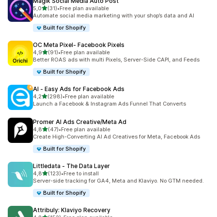
Magik Social Media Auto Post
na 5 gwiazdek
5,0
(31)
•
Free plan available
Łączna liczba recenzji: 31
Automate social media marketing with your shop’s data and AI
Built for Shopify
OC Meta Pixel‑ Facebook Pixels
na 5 gwiazdek
4,9
(91)
•
Free plan available
Łączna liczba recenzji: 91
Better ROAS ads with multi Pixels, Server-Side CAPI, and Feeds
Built for Shopify
AI ‑ Easy Ads for Facebook Ads
na 5 gwiazdek
4,2
(298)
•
Free plan available
Łączna liczba recenzji: 298
Launch a Facebook & Instagram Ads Funnel That Converts
Promer AI Ads Creative/Meta Ad
na 5 gwiazdek
4,8
(47)
•
Free plan available
Łączna liczba recenzji: 47
Create High-Converting AI Ad Creatives for Meta, Facebook Ads
Built for Shopify
Littledata ‑ The Data Layer
na 5 gwiazdek
4,8
(123)
•
Free to install
Łączna liczba recenzji: 123
Server-side tracking for GA4, Meta and Klaviyo. No GTM needed.
Built for Shopify
Attribuly: Klaviyo Recovery