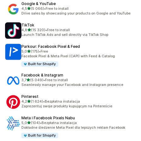
Google & YouTube
na 5 gwiazdek
4,5
(5 066)
•
Free to install
Łączna liczba recenzji: 5066
Drive sales by showcasing your products on Google and YouTube
TikTok
na 5 gwiazdek
4,8
(15 320)
•
Free to install
Łączna liczba recenzji: 15320
Launch TikTok Ads and sell directly via TikTok Shop
Parkour: Facebook Pixel & Feed
na 5 gwiazdek
5,0
(175)
•
Free
Łączna liczba recenzji: 175
Facebook Pixel & Meta Pixel (CAPI) with Feed & Catalog
Built for Shopify
Facebook & Instagram
na 5 gwiazdek
3,7
(5 049)
•
Free to install
Łączna liczba recenzji: 5049
Seamlessly manage your Facebook and Instagram presence
Pinterest
na 5 gwiazdek
4,2
(1 624)
•
Bezpłatna instalacja
Łączna liczba recenzji: 1624
Zaprezentuj swoje produkty kupującym na Pintereście
Meta i Facebook Pixels Nabu
na 5 gwiazdek
5,0
(104)
•
Bezpłatna instalacja
Łączna liczba recenzji: 104
Dokładne śledzenie Meta Pixel dla lepszych reklam Facebook
Built for Shopify