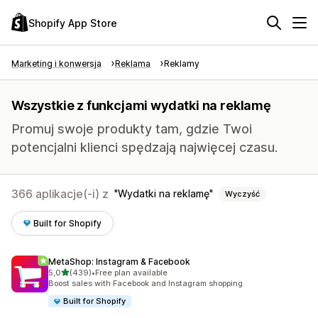
Shopify App Store
Marketing i konwersja
Reklama
Reklamy
Wszystkie z funkcjami wydatki na reklamę
Promuj swoje produkty tam, gdzie Twoi
potencjalni klienci spędzają najwięcej czasu.
366 aplikacje(-i) z
Wydatki na reklamę
Wyczyść
Built for Shopify
MetaShop: Instagram & Facebook
na 5 gwiazdek
5,0
(439)
•
Free plan available
Łączna liczba recenzji: 439
Boost sales with Facebook and Instagram shopping.
Built for Shopify