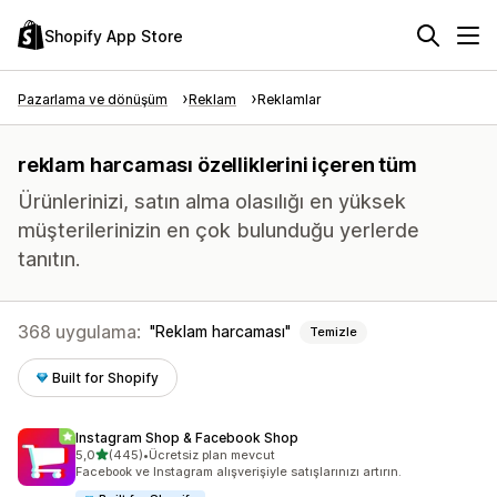
Shopify App Store
Pazarlama ve dönüşüm
Reklam
Reklamlar
reklam harcaması özelliklerini içeren tüm
Ürünlerinizi, satın alma olasılığı en yüksek
müşterilerinizin en çok bulunduğu yerlerde
tanıtın.
368 uygulama:
Reklam harcaması
Temizle
Built for Shopify
Instagram Shop & Facebook Shop
5 yıldız üzerinden
5,0
(445)
•
Ücretsiz plan mevcut
toplam 445 değerlendirme
Facebook ve Instagram alışverişiyle satışlarınızı artırın.