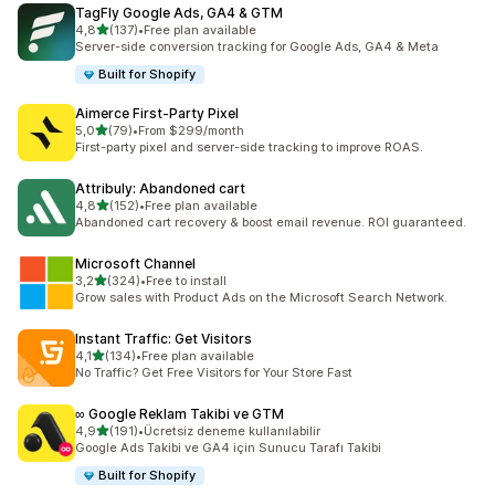
TagFly Google Ads, GA4 & GTM
5 yıldız üzerinden
4,8
(137)
•
Free plan available
toplam 137 değerlendirme
Server-side conversion tracking for Google Ads, GA4 & Meta
Built for Shopify
Aimerce First‑Party Pixel
5 yıldız üzerinden
5,0
(79)
•
From $299/month
toplam 79 değerlendirme
First-party pixel and server-side tracking to improve ROAS.
Attribuly: Abandoned cart
5 yıldız üzerinden
4,8
(152)
•
Free plan available
toplam 152 değerlendirme
Abandoned cart recovery & boost email revenue. ROI guaranteed.
Microsoft Channel
5 yıldız üzerinden
3,2
(324)
•
Free to install
toplam 324 değerlendirme
Grow sales with Product Ads on the Microsoft Search Network.
Instant Traffic: Get Visitors
5 yıldız üzerinden
4,1
(134)
•
Free plan available
toplam 134 değerlendirme
No Traffic? Get Free Visitors for Your Store Fast
∞ Google Reklam Takibi ve GTM
5 yıldız üzerinden
4,9
(191)
•
Ücretsiz deneme kullanılabilir
toplam 191 değerlendirme
Google Ads Takibi ve GA4 için Sunucu Tarafı Takibi
Built for Shopify