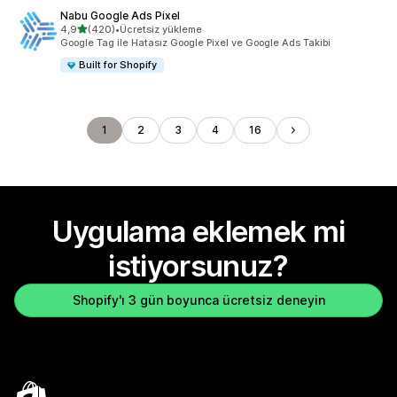
Nabu Google Ads Pixel
5 yıldız üzerinden
4,9
(420)
•
Ücretsiz yükleme
toplam 420 değerlendirme
Google Tag ile Hatasız Google Pixel ve Google Ads Takibi
Built for Shopify
1
2
3
4
16
Uygulama eklemek mi
istiyorsunuz?
Shopify'ı 3 gün boyunca ücretsiz deneyin