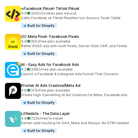
∞Facebook Piksel‑Tiktok Piksel
5 yıldız üzerinden
4,9
(250)
•
Ücretsiz plan mevcut
toplam 250 değerlendirme
Çoklu Facebook ve Tiktok Pikselleri için Sunucu Tarafı Takibi
Built for Shopify
OC Meta Pixel‑ Facebook Pixels
5 yıldız üzerinden
4,9
(92)
•
Free plan available
toplam 92 değerlendirme
Better ROAS ads with multi Pixels, Server-Side CAPI, and Feeds
Built for Shopify
AI ‑ Easy Ads for Facebook Ads
5 yıldız üzerinden
4,2
(298)
•
Free plan available
toplam 298 değerlendirme
Launch a Facebook & Instagram Ads Funnel That Converts
Promer AI Ads Creative/Meta Ad
5 yıldız üzerinden
4,8
(47)
•
Free plan available
toplam 47 değerlendirme
Create High-Converting AI Ad Creatives for Meta, Facebook Ads
Built for Shopify
Littledata ‑ The Data Layer
5 yıldız üzerinden
4,8
(123)
•
Free to install
toplam 123 değerlendirme
Server-side tracking for GA4, Meta and Klaviyo. No GTM needed.
Built for Shopify