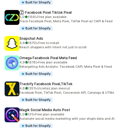
Built for Shopify
Ⓩ Facebook Pixel Tiktok Pixel
5 yıldız üzerinden
5,0
(159)
•
Free plan available
toplam 159 değerlendirme
Track Facebook Pixel, Meta Pixel, TikTok Pixel w/ CAPI & Feed
Built for Shopify
Snapchat Ads
5 yıldız üzerinden
4,6
(670)
•
Free to install
toplam 670 değerlendirme
Reach shoppers with intent not just to scroll
Omega Facebook Pixel Meta Feed
5 yıldız üzerinden
4,9
(878)
•
Free plan available
toplam 878 değerlendirme
Retargeting Ads Analytic: Facebook CAPI, Meta Pixel & Feed
Built for Shopify
Trackify Facebook Pixel,TikTok
5 yıldız üzerinden
4,8
(351)
•
Ücretsiz plan mevcut
toplam 351 değerlendirme
Facebook Pixel, TikTok Pixel, Conversion API, Catalogs & UTMs
Built for Shopify
Magik Social Media Auto Post
5 yıldız üzerinden
5,0
(31)
•
Free plan available
toplam 31 değerlendirme
Automate social media marketing with your shop’s data and AI
Built for Shopify