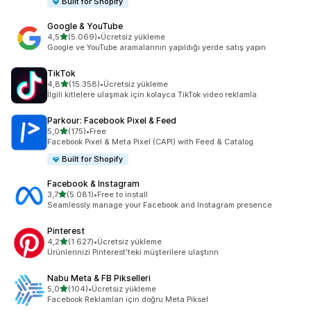
Built for Shopify
Google & YouTube
5 yıldız üzerinden
4,5
(5.069)
•
Ücretsiz yükleme
toplam 5069 değerlendirme
Google ve YouTube aramalarının yapıldığı yerde satış yapın
TikTok
5 yıldız üzerinden
4,8
(15.358)
•
Ücretsiz yükleme
toplam 15358 değerlendirme
İlgili kitlelere ulaşmak için kolayca TikTok video reklamla
Parkour: Facebook Pixel & Feed
5 yıldız üzerinden
5,0
(175)
•
Free
toplam 175 değerlendirme
Facebook Pixel & Meta Pixel (CAPI) with Feed & Catalog
Built for Shopify
Facebook & Instagram
5 yıldız üzerinden
3,7
(5.081)
•
Free to install
toplam 5081 değerlendirme
Seamlessly manage your Facebook and Instagram presence
Pinterest
5 yıldız üzerinden
4,2
(1.627)
•
Ücretsiz yükleme
toplam 1627 değerlendirme
Ürünlerinizi Pinterest'teki müşterilere ulaştırın
Nabu Meta & FB Pikselleri
5 yıldız üzerinden
5,0
(104)
•
Ücretsiz yükleme
toplam 104 değerlendirme
Facebook Reklamları için doğru Meta Piksel