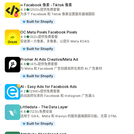
∞ Facebook 像素 ‑Tiktok 像素
星（满分 5 星）
4.9
(250)
•
提供免费套餐
总共 250 条评论
为多个 Facebook 和 Tiktok 像素设置服务器端跟踪
Built for Shopify
OC Meta Pixels Facebook Pixels
星（满分 5 星）
4.9
(92)
•
提供免费套餐
总共 92 条评论
安装第一方像素，多像素，以提升 Meta ROAS
Built for Shopify
Promer AI Ads Creative/Meta Ad
星（满分 5 星）
4.8
(47)
•
提供免费套餐
总共 47 条评论
为 Meta 和 Facebook 广告创建高转化率的 AI 广告素材
Built for Shopify
AI ‑ Easy Ads for Facebook Ads
星（满分 5 星）
4.2
(298)
•
提供免费套餐
总共 298 条评论
启动高转化率的 Facebook 和 Instagram 广告漏斗
Littledata ‑ The Data Layer
星（满分 5 星）
4.8
(123)
•
免费安装
总共 123 条评论
适用于 GA4、Meta 和 Klaviyo 的服务器端跟踪功能。无需 GTM。
Built for Shopify