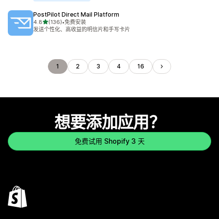
PostPilot Direct Mail Platform
星（满分 5 星）
4.8
(136)
•
免费安装
总共 136 条评论
发送个性化、高收益的明信片和手写卡片
1
2
3
4
16
想要添加应用？
免费试用 Shopify 3 天