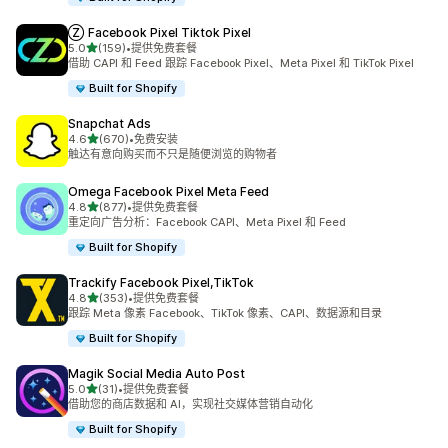
Ⓩ Facebook Pixel Tiktok Pixel
星（满分 5 星）
5.0
(159)
•
提供免费套餐
总共 159 条评论
借助 CAPI 和 Feed 跟踪 Facebook Pixel、Meta Pixel 和 TikTok Pixel
Built for Shopify
Snapchat Ads
星（满分 5 星）
4.6
(670)
•
免费安装
总共 670 条评论
触达有意向购买而不只是随便浏览的购物者
Omega Facebook Pixel Meta Feed
星（满分 5 星）
4.8
(877)
•
提供免费套餐
总共 877 条评论
重定向广告分析：Facebook CAPI、Meta Pixel 和 Feed
Built for Shopify
Trackify Facebook Pixel,TikTok
星（满分 5 星）
4.8
(353)
•
提供免费套餐
总共 353 条评论
跟踪 Meta 像素 Facebook、TikTok 像素、CAPI、数据源和目录
Built for Shopify
Magik Social Media Auto Post
星（满分 5 星）
5.0
(31)
•
提供免费套餐
总共 31 条评论
借助您的商店数据和 AI，实现社交媒体营销自动化
Built for Shopify