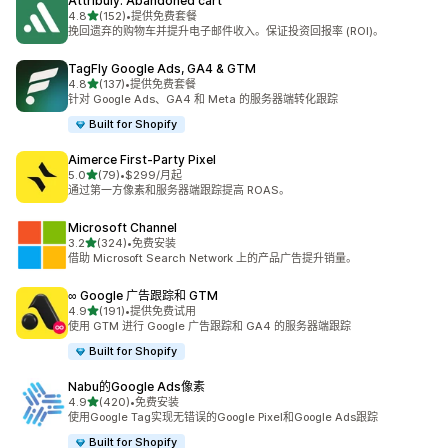
Attribuly: Abandoned cart
星（满分 5 星）
4.8
(152)
•
提供免费套餐
总共 152 条评论
挽回遗弃的购物车并提升电子邮件收入。保证投资回报率 (ROI)。
TagFly Google Ads, GA4 & GTM
星（满分 5 星）
4.8
(137)
•
提供免费套餐
总共 137 条评论
针对 Google Ads、GA4 和 Meta 的服务器端转化跟踪
Built for Shopify
Aimerce First‑Party Pixel
星（满分 5 星）
5.0
(79)
•
$299/月起
总共 79 条评论
通过第一方像素和服务器端跟踪提高 ROAS。
Microsoft Channel
星（满分 5 星）
3.2
(324)
•
免费安装
总共 324 条评论
借助 Microsoft Search Network 上的产品广告提升销量。
∞ Google 广告跟踪和 GTM
星（满分 5 星）
4.9
(191)
•
提供免费试用
总共 191 条评论
使用 GTM 进行 Google 广告跟踪和 GA4 的服务器端跟踪
Built for Shopify
Nabu的Google Ads像素
星（满分 5 星）
4.9
(420)
•
免费安装
总共 420 条评论
使用Google Tag实现无错误的Google Pixel和Google Ads跟踪
Built for Shopify