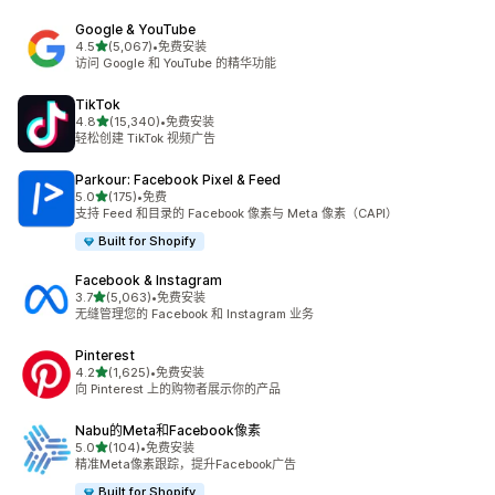
Google & YouTube
星（满分 5 星）
4.5
(5,067)
•
免费安装
总共 5067 条评论
访问 Google 和 YouTube 的精华功能
TikTok
星（满分 5 星）
4.8
(15,340)
•
免费安装
总共 15340 条评论
轻松创建 TikTok 视频广告
Parkour: Facebook Pixel & Feed
星（满分 5 星）
5.0
(175)
•
免费
总共 175 条评论
支持 Feed 和目录的 Facebook 像素与 Meta 像素（CAPI）
Built for Shopify
Facebook & Instagram
星（满分 5 星）
3.7
(5,063)
•
免费安装
总共 5063 条评论
无缝管理您的 Facebook 和 Instagram 业务
Pinterest
星（满分 5 星）
4.2
(1,625)
•
免费安装
总共 1625 条评论
向 Pinterest 上的购物者展示你的产品
Nabu的Meta和Facebook像素
星（满分 5 星）
5.0
(104)
•
免费安装
总共 104 条评论
精准Meta像素跟踪，提升Facebook广告
Built for Shopify