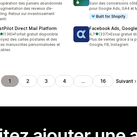
 avis au total
136 avis au total
upération des paniers abandonnés
Suivi des conversions côté
augmentation des revenus d’e-
pour Google Ads, GA4 et 
ling. Retour sur investissement
Built for Shopify
anti.
stPilot Direct Mail Platform
Facebook Ads, Google
étoile(s) sur 5
étoile(s) sur 5
(136)
•
Forfait gratuit disponible
4,7
(337)
•
Essai gratuit d
 avis au total
337 avis au total
oyez des cartes postales et des
Plus de ventes grâce à la p
tes manuscrites personnalisées et
Google, FB, Instagram
tables
Suivant
1
2
3
4
…
16
tez ajouter une a