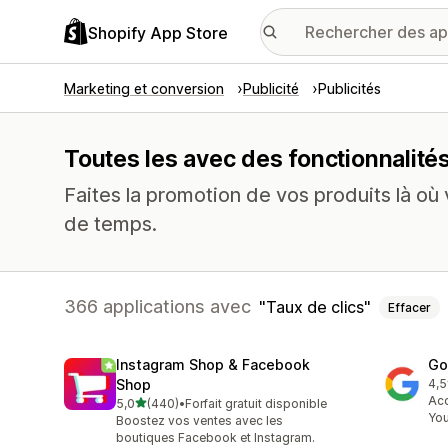
Shopify App Store
Marketing et conversion
Publicité
Publicités
Toutes les avec des fonctionnalités
Faites la promotion de vos produits là où v
de temps.
366 applications avec
Taux de clics
Effacer
Instagram Shop & Facebook
Go
Shop
4,5
506
Acc
étoile(s) sur 5
5,0
(440)
•
Forfait gratuit disponible
440 avis au total
Yo
Boostez vos ventes avec les
boutiques Facebook et Instagram.