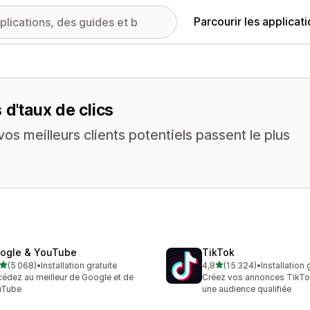
Parcourir les applicat
 d'taux de clics
os meilleurs clients potentiels passent le plus
ogle & YouTube
TikTok
étoile(s) sur 5
étoile(s) sur 5
(5 068)
•
Installation gratuite
4,8
(15 324)
•
Installation 
8 avis au total
15324 avis au total
édez au meilleur de Google et de
Créez vos annonces TikTo
uTube
une audience qualifiée