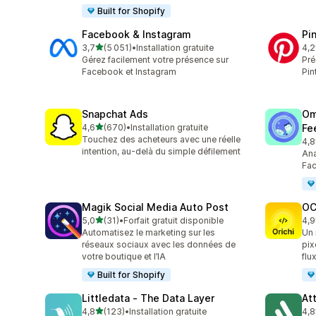
Built for Shopify
Facebook & Instagram
Pi
étoile(s) sur 5
3,7
(5 051)
•
Installation gratuite
4,2
5051 avis au total
162
Gérez facilement votre présence sur
Pré
Facebook et Instagram
Pin
Snapchat Ads
Om
étoile(s) sur 5
4,6
(670)
•
Installation gratuite
Fe
670 avis au total
Touchez des acheteurs avec une réelle
4,8
877
intention, au-delà du simple défilement
Ana
Fac
Magik Social Media Auto Post
OC
étoile(s) sur 5
5,0
(31)
•
Forfait gratuit disponible
4,9
31 avis au total
92 
Automatisez le marketing sur les
Un 
réseaux sociaux avec les données de
pix
votre boutique et l’IA
flu
Built for Shopify
Littledata ‑ The Data Layer
At
étoile(s) sur 5
4,8
(123)
•
Installation gratuite
4,8