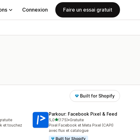
ions
Connexion
Faire un essai gratuit
Built for Shopify
Parkour: Facebook Pixel & Feed
étoile(s) sur 5
gratuite
5,0
(175)
•
Gratuite
175 avis au total
k et touchez
Pixel Facebook et Meta Pixel (CAPI)
avec flux et catalogue
Built for Shopify