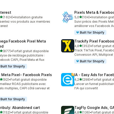
nterest
Pixels Meta & Facebo
étoile(s) sur 5
étoile(s) sur 5
(1 624)
•
Installation gratuite
5,0
(104)
•
Installation gra
4 avis au total
104 avis au total
sentez vos produits aux membres
Suivi précis des Pixels Me
terest
améliorer vos Facebook A
Built for Shopify
ega Facebook Pixel Meta
Trackify Pixel Facebo
étoile(s) sur 5
ed
4,8
(352)
•
Forfait gratuit
352 avis au total
Track TikTok Pixel, Facebo
étoile(s) sur 5
(877)
•
Forfait gratuit disponible
 avis au total
Conversion API, Multipixel
lyse de reciblage publicitaire :
ebook CAPI, Pixel Meta et flux
Built for Shopify
Built for Shopify
 Meta Pixel‑ Facebook Pixels
IA ‑ Easy Ads for Fac
étoile(s) sur 5
étoile(s) sur 5
(92)
•
Forfait gratuit disponible
4,2
(298)
•
Forfait gratuit
avis au total
298 avis au total
meilleur ROAS publicitaire avec
Lancer un funnel publicitair
els multiples, CAPI côté serveur et
l'IA qui convertit
x
Built for Shopify
tribuly: Abandoned cart
TagFly Google Ads, 
étoile(s) sur 5
étoile(s) sur 5
(152)
•
Forfait gratuit disponible
4,8
(136)
•
Forfait gratuit 