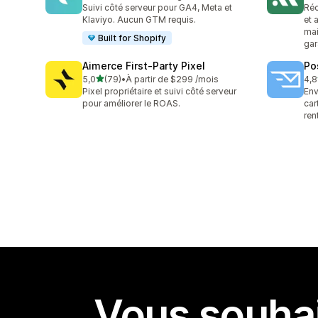
123 avis au total
152
Suivi côté serveur pour GA4, Meta et
Réc
Klaviyo. Aucun GTM requis.
et 
mai
Built for Shopify
gar
Aimerce First‑Party Pixel
Po
étoile(s) sur 5
5,0
(79)
•
À partir de $299 /mois
4,8
79 avis au total
136
Pixel propriétaire et suivi côté serveur
Env
pour améliorer le ROAS.
car
ren
Vous souhai