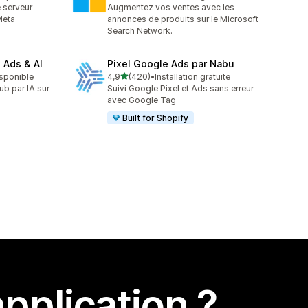
324 avis au total
 serveur
Augmentez vos ventes avec les
Meta
annonces de produits sur le Microsoft
Search Network.
 Ads & AI
Pixel Google Ads par Nabu
étoile(s) sur 5
isponible
4,9
(420)
•
Installation gratuite
420 avis au total
ub par IA sur
Suivi Google Pixel et Ads sans erreur
avec Google Tag
Built for Shopify
pplication ?