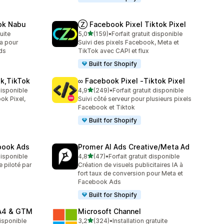
ok Nabu
Ⓩ Facebook Pixel Tiktok Pixel
étoile(s) sur 5
tuite
5,0
(159)
•
Forfait gratuit disponible
159 avis au total
ta pour
Suivi des pixels Facebook, Meta et
ds
TikTok avec CAPI et flux
Built for Shopify
ok,TikTok
∞ Facebook Pixel ‑Tiktok Pixel
étoile(s) sur 5
 disponible
4,9
(249)
•
Forfait gratuit disponible
249 avis au total
ok Pixel,
Suivi côté serveur pour plusieurs pixels
Facebook et Tiktok
Built for Shopify
ebook Ads
Promer AI Ads Creative/Meta Ad
étoile(s) sur 5
 disponible
4,8
(47)
•
Forfait gratuit disponible
47 avis au total
e piloté par
Création de visuels publicitaires IA à
fort taux de conversion pour Meta et
Facebook Ads
Built for Shopify
GA4 & GTM
Microsoft Channel
étoile(s) sur 5
disponible
3,2
(324)
•
Installation gratuite