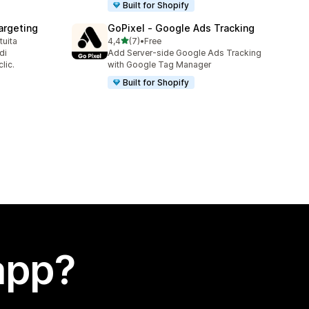
Built for Shopify
argeting
GoPixel ‑ Google Ads Tracking
stelle su 5
tuita
4,4
(7)
•
Free
7 recensioni totali
di
Add Server-side Google Ads Tracking
lic.
with Google Tag Manager
Built for Shopify
app?