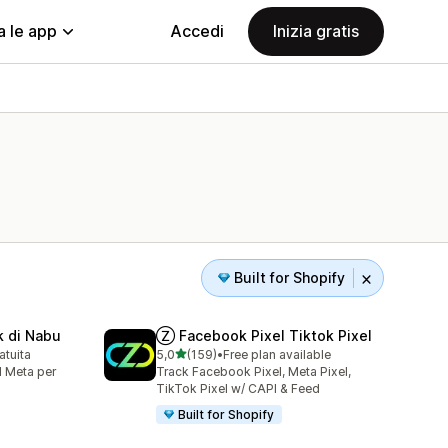
a le app
Accedi
Inizia gratis
Built for Shopify
k di Nabu
Ⓩ Facebook Pixel Tiktok Pixel
stelle su 5
atuita
5,0
(159)
•
Free plan available
159 recensioni totali
l Meta per
Track Facebook Pixel, Meta Pixel,
TikTok Pixel w/ CAPI & Feed
Built for Shopify