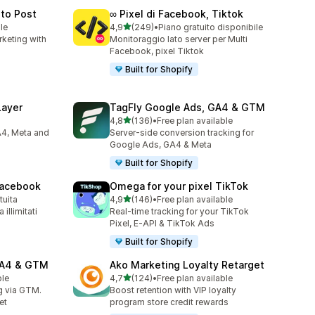
to Post
∞ Pixel di Facebook, Tiktok
stelle su 5
le
4,9
(249)
•
Piano gratuito disponibile
249 recensioni totali
keting with
Monitoraggio lato server per Multi
Facebook, pixel Tiktok
Built for Shopify
Layer
TagFly Google Ads, GA4 & GTM
stelle su 5
4,8
(136)
•
Free plan available
136 recensioni totali
A4, Meta and
Server-side conversion tracking for
Google Ads, GA4 & Meta
Built for Shopify
 Facebook
Omega for your pixel TikTok
stelle su 5
tuita
4,9
(146)
•
Free plan available
146 recensioni totali
illimitati
Real-time tracking for your TikTok
Pixel, E-API & TikTok Ads
Built for Shopify
GA4 & GTM
Ako Marketing Loyalty Retarget
stelle su 5
ble
4,7
(124)
•
Free plan available
124 recensioni totali
g via GTM.
Boost retention with VIP loyalty
et
program store credit rewards