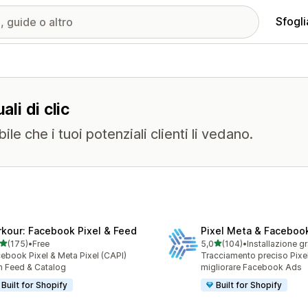
Sfogli
li di clic
le che i tuoi potenziali clienti li vedano.
rkour: Facebook Pixel & Feed
Pixel Meta & Faceboo
stelle su 5
stelle su 5
(175)
•
Free
5,0
(104)
•
Installazione gr
 recensioni totali
104 recensioni totali
ebook Pixel & Meta Pixel (CAPI)
Tracciamento preciso Pixe
h Feed & Catalog
migliorare Facebook Ads
Built for Shopify
Built for Shopify