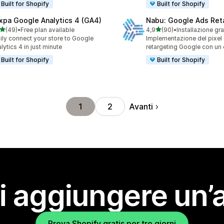
Built for Shopify
Built for Shopify
xpa Google Analytics 4 (GA4)
Nabu: Google Ads Ret
stelle su 5
stelle su 5
(49)
•
Free plan available
4,9
(90)
•
Installazione gra
recensioni totali
90 recensioni totali
ily connect your store to Google
Implementazione del pixel 
lytics 4 in just minute
retargeting Google con un c
Built for Shopify
Built for Shopify
Avanti
1
2
i aggiungere un’
Prova Shopify gratis per tre giorni