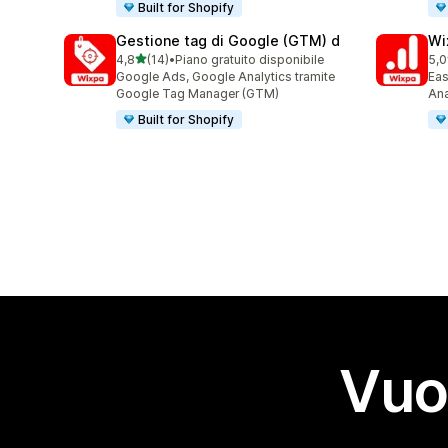
Built for Shopify
Gestione tag di Google (GTM) d
Wi
stelle su 5
4,8
(14)
•
Piano gratuito disponibile
5,0
14 recensioni totali
49 
Google Ads, Google Analytics tramite
Eas
Google Tag Manager (GTM)
Ana
Built for Shopify
Vuo