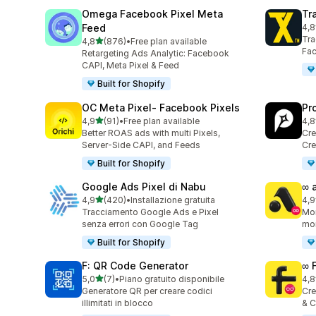
Omega Facebook Pixel Meta
Tr
Feed
4,8
351
Tra
stelle su 5
4,8
(876)
•
Free plan available
876 recensioni totali
Fac
Retargeting Ads Analytic: Facebook
CAPI, Meta Pixel & Feed
Built for Shopify
OC Meta Pixel‑ Facebook Pixels
Pr
stelle su 5
4,9
(91)
•
Free plan available
4,8
91 recensioni totali
47 
Better ROAS ads with multi Pixels,
Cre
Server-Side CAPI, and Feeds
Cre
Built for Shopify
Google Ads Pixel di Nabu
∞ 
stelle su 5
4,9
(420)
•
Installazione gratuita
4,9
420 recensioni totali
191
Tracciamento Google Ads e Pixel
Mon
senza errori con Google Tag
mon
Built for Shopify
F: QR Code Generator
∞ 
stelle su 5
5,0
(7)
•
Piano gratuito disponibile
4,8
7 recensioni totali
23 
Generatore QR per creare codici
Cre
illimitati in blocco
& C