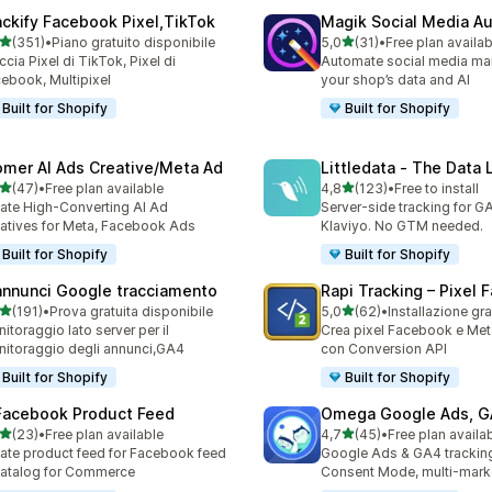
ackify Facebook Pixel,TikTok
Magik Social Media Au
stelle su 5
stelle su 5
(351)
•
Piano gratuito disponibile
5,0
(31)
•
Free plan availab
 recensioni totali
31 recensioni totali
ccia Pixel di TikTok, Pixel di
Automate social media mar
ebook, Multipixel
your shop’s data and AI
Built for Shopify
Built for Shopify
omer AI Ads Creative/Meta Ad
Littledata ‑ The Data 
stelle su 5
stelle su 5
(47)
•
Free plan available
4,8
(123)
•
Free to install
recensioni totali
123 recensioni totali
ate High-Converting AI Ad
Server-side tracking for G
atives for Meta, Facebook Ads
Klaviyo. No GTM needed.
Built for Shopify
Built for Shopify
annunci Google tracciamento
Rapi Tracking – Pixel
stelle su 5
stelle su 5
(191)
•
Prova gratuita disponibile
5,0
(62)
•
Installazione gra
 recensioni totali
62 recensioni totali
itoraggio lato server per il
Crea pixel Facebook e Meta 
itoraggio degli annunci,GA4
con Conversion API
Built for Shopify
Built for Shopify
Facebook Product Feed
Omega Google Ads, 
stelle su 5
stelle su 5
(23)
•
Free plan available
4,7
(45)
•
Free plan availa
recensioni totali
45 recensioni totali
ate product feed for Facebook feed
Google Ads & GA4 trackin
atalog for Commerce
Consent Mode, multi-mark