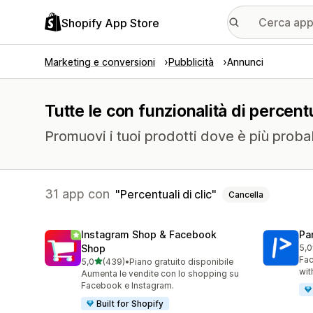
Shopify App Store
Marketing e conversioni
Pubblicità
Annunci
Tutte le con funzionalità di percentua
Promuovi i tuoi prodotti dove è più probabi
31 app con
Percentuali di clic
Cancella
Instagram Shop & Facebook
Pa
Shop
5,0
175
Fac
stelle su 5
5,0
(439)
•
Piano gratuito disponibile
439 recensioni totali
wit
Aumenta le vendite con lo shopping su
Facebook e Instagram.
Built for Shopify