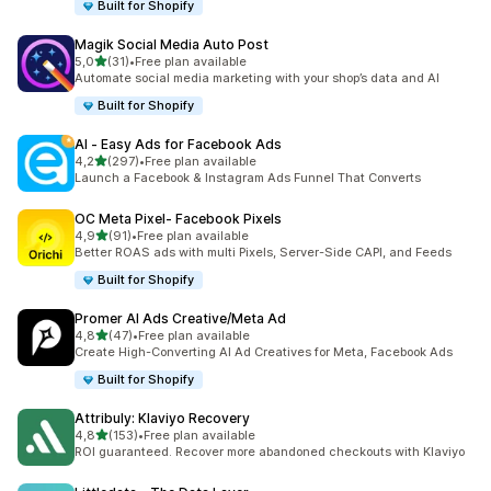
Built for Shopify
Magik Social Media Auto Post
de 5 estrelas
5,0
(31)
•
Free plan available
31 total de avaliações
Automate social media marketing with your shop’s data and AI
Built for Shopify
AI ‑ Easy Ads for Facebook Ads
de 5 estrelas
4,2
(297)
•
Free plan available
297 total de avaliações
Launch a Facebook & Instagram Ads Funnel That Converts
OC Meta Pixel‑ Facebook Pixels
de 5 estrelas
4,9
(91)
•
Free plan available
91 total de avaliações
Better ROAS ads with multi Pixels, Server-Side CAPI, and Feeds
Built for Shopify
Promer AI Ads Creative/Meta Ad
de 5 estrelas
4,8
(47)
•
Free plan available
47 total de avaliações
Create High-Converting AI Ad Creatives for Meta, Facebook Ads
Built for Shopify
Attribuly: Klaviyo Recovery
de 5 estrelas
4,8
(153)
•
Free plan available
153 total de avaliações
ROI guaranteed. Recover more abandoned checkouts with Klaviyo