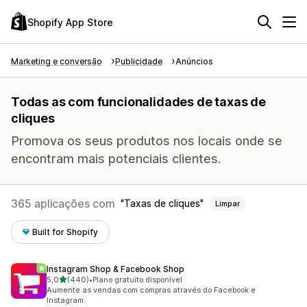
Shopify App Store
Marketing e conversão
Publicidade
Anúncios
Todas as com funcionalidades de taxas de
cliques
Promova os seus produtos nos locais onde se
encontram mais potenciais clientes.
365 aplicações com
Taxas de cliques
Limpar
Built for Shopify
Instagram Shop & Facebook Shop
de 5 estrelas
5,0
(440)
•
Plano gratuito disponível
440 total de avaliações
Aumente as vendas com compras através do Facebook e
Instagram.