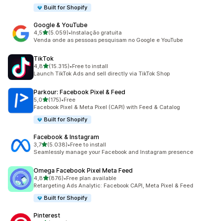
Built for Shopify
Google & YouTube
de 5 estrelas
4,5
(5.059)
•
Instalação gratuita
5059 total de avaliações
Venda onde as pessoas pesquisam no Google e YouTube
TikTok
de 5 estrelas
4,8
(15.315)
•
Free to install
15315 total de avaliações
Launch TikTok Ads and sell directly via TikTok Shop
Parkour: Facebook Pixel & Feed
de 5 estrelas
5,0
(175)
•
Free
175 total de avaliações
Facebook Pixel & Meta Pixel (CAPI) with Feed & Catalog
Built for Shopify
Facebook & Instagram
de 5 estrelas
3,7
(5.038)
•
Free to install
5038 total de avaliações
Seamlessly manage your Facebook and Instagram presence
Omega Facebook Pixel Meta Feed
de 5 estrelas
4,8
(876)
•
Free plan available
876 total de avaliações
Retargeting Ads Analytic: Facebook CAPI, Meta Pixel & Feed
Built for Shopify
Pinterest