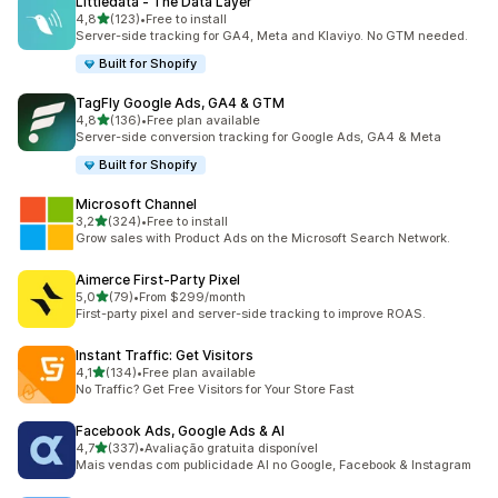
Littledata ‑ The Data Layer
de 5 estrelas
4,8
(123)
•
Free to install
123 total de avaliações
Server-side tracking for GA4, Meta and Klaviyo. No GTM needed.
Built for Shopify
TagFly Google Ads, GA4 & GTM
de 5 estrelas
4,8
(136)
•
Free plan available
136 total de avaliações
Server-side conversion tracking for Google Ads, GA4 & Meta
Built for Shopify
Microsoft Channel
de 5 estrelas
3,2
(324)
•
Free to install
324 total de avaliações
Grow sales with Product Ads on the Microsoft Search Network.
Aimerce First‑Party Pixel
de 5 estrelas
5,0
(79)
•
From $299/month
79 total de avaliações
First-party pixel and server-side tracking to improve ROAS.
Instant Traffic: Get Visitors
de 5 estrelas
4,1
(134)
•
Free plan available
134 total de avaliações
No Traffic? Get Free Visitors for Your Store Fast
Facebook Ads, Google Ads & AI
de 5 estrelas
4,7
(337)
•
Avaliação gratuita disponível
337 total de avaliações
Mais vendas com publicidade AI no Google, Facebook & Instagram