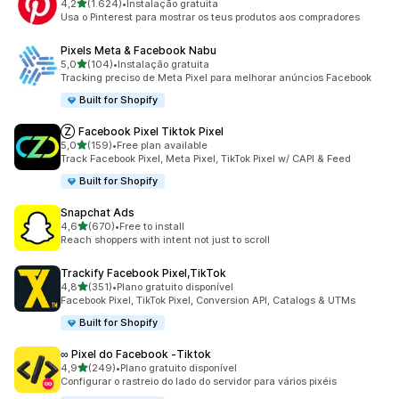
de 5 estrelas
4,2
(1.624)
•
Instalação gratuita
1624 total de avaliações
Usa o Pinterest para mostrar os teus produtos aos compradores
Pixels Meta & Facebook Nabu
de 5 estrelas
5,0
(104)
•
Instalação gratuita
104 total de avaliações
Tracking preciso de Meta Pixel para melhorar anúncios Facebook
Built for Shopify
Ⓩ Facebook Pixel Tiktok Pixel
de 5 estrelas
5,0
(159)
•
Free plan available
159 total de avaliações
Track Facebook Pixel, Meta Pixel, TikTok Pixel w/ CAPI & Feed
Built for Shopify
Snapchat Ads
de 5 estrelas
4,6
(670)
•
Free to install
670 total de avaliações
Reach shoppers with intent not just to scroll
Trackify Facebook Pixel,TikTok
de 5 estrelas
4,8
(351)
•
Plano gratuito disponível
351 total de avaliações
Facebook Pixel, TikTok Pixel, Conversion API, Catalogs & UTMs
Built for Shopify
∞ Pixel do Facebook ‑Tiktok
de 5 estrelas
4,9
(249)
•
Plano gratuito disponível
249 total de avaliações
Configurar o rastreio do lado do servidor para vários pixéis