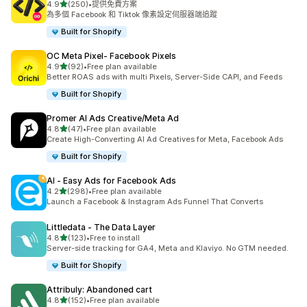
滿分 5 顆星
4.9
(250)
•
提供免費方案
共有 250 則評價
為多個 Facebook 和 Tiktok 像素設定伺服器端追蹤
Built for Shopify
OC Meta Pixel‑ Facebook Pixels
滿分 5 顆星
4.9
(92)
•
Free plan available
共有 92 則評價
Better ROAS ads with multi Pixels, Server-Side CAPI, and Feeds
Built for Shopify
Promer AI Ads Creative/Meta Ad
滿分 5 顆星
4.8
(47)
•
Free plan available
共有 47 則評價
Create High-Converting AI Ad Creatives for Meta, Facebook Ads
Built for Shopify
AI ‑ Easy Ads for Facebook Ads
滿分 5 顆星
4.2
(298)
•
Free plan available
共有 298 則評價
Launch a Facebook & Instagram Ads Funnel That Converts
Littledata ‑ The Data Layer
滿分 5 顆星
4.8
(123)
•
Free to install
共有 123 則評價
Server-side tracking for GA4, Meta and Klaviyo. No GTM needed.
Built for Shopify
Attribuly: Abandoned cart
滿分 5 顆星
4.8
(152)
•
Free plan available
共有 152 則評價