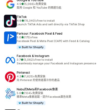
Google & YouTube
滿分 5 顆星
4.5
(5,066)
•
免費安裝
共有 5066 則評價
取用 Google 和 YouTube 的精選功能
TikTok
滿分 5 顆星
4.8
(15,340)
•
Free to install
共有 15340 則評價
Launch TikTok Ads and sell directly via TikTok Shop
Parkour: Facebook Pixel & Feed
滿分 5 顆星
5.0
(175)
•
Free
共有 175 則評價
Facebook Pixel & Meta Pixel (CAPI) with Feed & Catalog
Built for Shopify
Facebook & Instagram
滿分 5 顆星
3.7
(5,062)
•
Free to install
共有 5062 則評價
Seamlessly manage your Facebook and Instagram presence
Pinterest
滿分 5 顆星
4.2
(1,625)
•
免費安裝
共有 1625 則評價
向 Pinterest 的使用者展示你的產品
Nabu的Meta和Facebook像素
滿分 5 顆星
5.0
(104)
•
免費安裝
共有 104 則評價
精準Meta像素追蹤，提升Facebook廣告效果
Built for Shopify