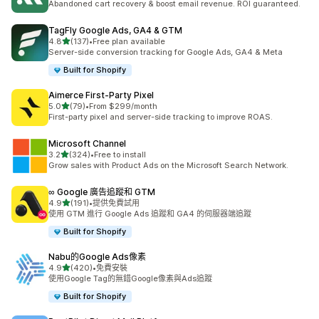
Abandoned cart recovery & boost email revenue. ROI guaranteed.
TagFly Google Ads, GA4 & GTM
滿分 5 顆星
4.8
(137)
•
Free plan available
共有 137 則評價
Server-side conversion tracking for Google Ads, GA4 & Meta
Built for Shopify
Aimerce First‑Party Pixel
滿分 5 顆星
5.0
(79)
•
From $299/month
共有 79 則評價
First-party pixel and server-side tracking to improve ROAS.
Microsoft Channel
滿分 5 顆星
3.2
(324)
•
Free to install
共有 324 則評價
Grow sales with Product Ads on the Microsoft Search Network.
∞ Google 廣告追蹤和 GTM
滿分 5 顆星
4.9
(191)
•
提供免費試用
共有 191 則評價
使用 GTM 進行 Google Ads 追蹤和 GA4 的伺服器端追蹤
Built for Shopify
Nabu的Google Ads像素
滿分 5 顆星
4.9
(420)
•
免費安裝
共有 420 則評價
使用Google Tag的無錯Google像素與Ads追蹤
Built for Shopify