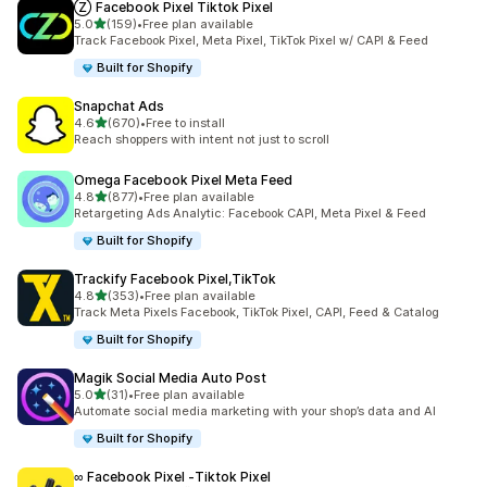
Ⓩ Facebook Pixel Tiktok Pixel
滿分 5 顆星
5.0
(159)
•
Free plan available
共有 159 則評價
Track Facebook Pixel, Meta Pixel, TikTok Pixel w/ CAPI & Feed
Built for Shopify
Snapchat Ads
滿分 5 顆星
4.6
(670)
•
Free to install
共有 670 則評價
Reach shoppers with intent not just to scroll
Omega Facebook Pixel Meta Feed
滿分 5 顆星
4.8
(877)
•
Free plan available
共有 877 則評價
Retargeting Ads Analytic: Facebook CAPI, Meta Pixel & Feed
Built for Shopify
Trackify Facebook Pixel,TikTok
滿分 5 顆星
4.8
(353)
•
Free plan available
共有 353 則評價
Track Meta Pixels Facebook, TikTok Pixel, CAPI, Feed & Catalog
Built for Shopify
Magik Social Media Auto Post
滿分 5 顆星
5.0
(31)
•
Free plan available
共有 31 則評價
Automate social media marketing with your shop’s data and AI
Built for Shopify
∞ Facebook Pixel ‑Tiktok Pixel