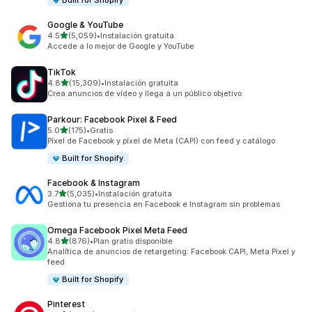
Built for Shopify
Google & YouTube
de 5 estrellas
4.5
(5,059)
•
Instalación gratuita
5059 reseñas en total
Accede a lo mejor de Google y YouTube
TikTok
de 5 estrellas
4.8
(15,309)
•
Instalación gratuita
15309 reseñas en total
Crea anuncios de vídeo y llega a un público objetivo
Parkour: Facebook Pixel & Feed
de 5 estrellas
5.0
(175)
•
Gratis
175 reseñas en total
Píxel de Facebook y píxel de Meta (CAPI) con feed y catálogo
Built for Shopify
Facebook & Instagram
de 5 estrellas
3.7
(5,035)
•
Instalación gratuita
5035 reseñas en total
Gestiona tu presencia en Facebook e Instagram sin problemas
Omega Facebook Pixel Meta Feed
de 5 estrellas
4.8
(876)
•
Plan gratis disponible
876 reseñas en total
Analítica de anuncios de retargeting: Facebook CAPI, Meta Pixel y
feed
Built for Shopify
Pinterest