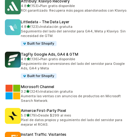
Attribuly: Klaviyo Recovery
de 5 estrellas
4.8
(153)
•
Plan gratis disponible
153 reseñas en total
ROI garantizado. Recupera más pagos abandonados con Klaviyo.
Littledata ‑ The Data Layer
de 5 estrellas
4.8
(123)
•
Instalación gratuita
123 reseñas en total
Seguimiento del lado del servidor para GA4, Meta y Klaviyo. Sin
necesidad de GTM.
Built for Shopify
TagFly Google Ads, GA4 & GTM
de 5 estrellas
4.8
(136)
•
Plan gratis disponible
136 reseñas en total
Seguimiento de conversiones del lado del servidor para Google
Ads, GA4 y Meta
Built for Shopify
Microsoft Channel
de 5 estrellas
3.2
(324)
•
Instalación gratuita
324 reseñas en total
Aumenta las ventas con anuncios de productos en Microsoft
Search Network.
Aimerce First‑Party Pixel
de 5 estrellas
5.0
(79)
•
Desde $299 al mes
79 reseñas en total
Píxel de datos propios y seguimiento del lado del servidor para
mejorar el ROAS.
Instant Traffic: Visitantes