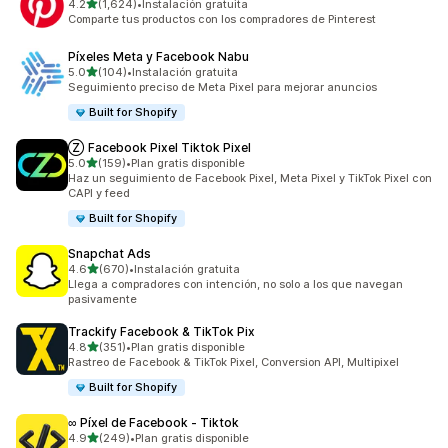
de 5 estrellas
4.2
(1,624)
•
Instalación gratuita
1624 reseñas en total
Comparte tus productos con los compradores de Pinterest
Píxeles Meta y Facebook Nabu
de 5 estrellas
5.0
(104)
•
Instalación gratuita
104 reseñas en total
Seguimiento preciso de Meta Pixel para mejorar anuncios
Built for Shopify
Ⓩ Facebook Pixel Tiktok Pixel
de 5 estrellas
5.0
(159)
•
Plan gratis disponible
159 reseñas en total
Haz un seguimiento de Facebook Pixel, Meta Pixel y TikTok Pixel con
CAPI y feed
Built for Shopify
Snapchat Ads
de 5 estrellas
4.6
(670)
•
Instalación gratuita
670 reseñas en total
Llega a compradores con intención, no solo a los que navegan
pasivamente
Trackify Facebook & TikTok Pix
de 5 estrellas
4.8
(351)
•
Plan gratis disponible
351 reseñas en total
Rastreo de Facebook & TikTok Pixel, Conversion API, Multipixel
Built for Shopify
∞ Píxel de Facebook ‑ Tiktok
de 5 estrellas
4.9
(249)
•
Plan gratis disponible
249 reseñas en total