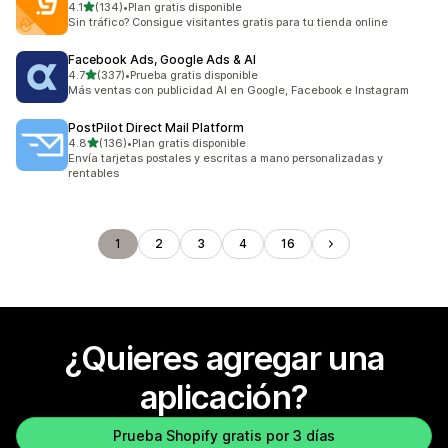
de 5 estrellas
4.1
(134)
•
Plan gratis disponible
134 reseñas en total
Sin tráfico? Consigue visitantes gratis para tu tienda online
Facebook Ads, Google Ads & AI
de 5 estrellas
4.7
(337)
•
Prueba gratis disponible
337 reseñas en total
Más ventas con publicidad AI en Google, Facebook e Instagram
PostPilot Direct Mail Platform
de 5 estrellas
4.8
(136)
•
Plan gratis disponible
136 reseñas en total
Envía tarjetas postales y escritas a mano personalizadas y
rentables
1
2
3
4
16
¿Quieres agregar una
aplicación?
Prueba Shopify gratis por 3 días