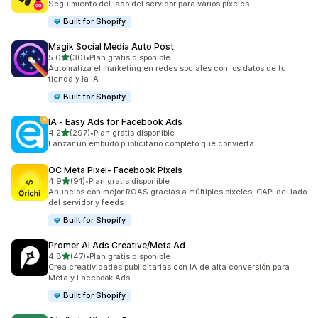
Seguimiento del lado del servidor para varios píxeles
Built for Shopify
Magik Social Media Auto Post
de 5 estrellas
5.0
(30)
•
Plan gratis disponible
30 reseñas en total
Automatiza el marketing en redes sociales con los datos de tu
tienda y la IA
Built for Shopify
IA ‑ Easy Ads for Facebook Ads
de 5 estrellas
4.2
(297)
•
Plan gratis disponible
297 reseñas en total
Lanzar un embudo publicitario completo que convierta
OC Meta Pixel‑ Facebook Pixels
de 5 estrellas
4.9
(91)
•
Plan gratis disponible
91 reseñas en total
Anuncios con mejor ROAS gracias a múltiples píxeles, CAPI del lado
del servidor y feeds
Built for Shopify
Promer AI Ads Creative/Meta Ad
de 5 estrellas
4.8
(47)
•
Plan gratis disponible
47 reseñas en total
Crea creatividades publicitarias con IA de alta conversión para
Meta y Facebook Ads
Built for Shopify