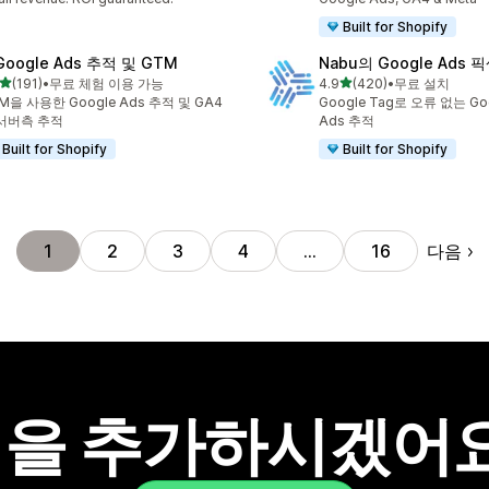
Built for Shopify
Google Ads 추적 및 GTM
Nabu의 Google Ads 
별 5개 중
별 5개 중
(191)
•
무료 체험 이용 가능
4.9
(420)
•
무료 설치
리뷰 191개
총 리뷰 420개
M을 사용한 Google Ads 추적 및 GA4
Google Tag로 오류 없는 Goo
서버측 추적
Ads 추적
Built for Shopify
Built for Shopify
다음
1
2
3
4
…
16
을 추가하시겠어