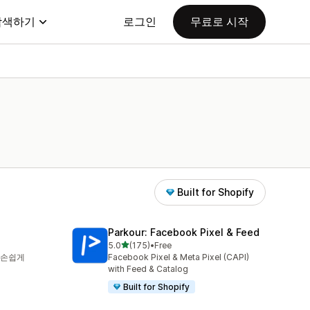
탐색하기
로그인
무료로 시작
Built for Shopify
Parkour: Facebook Pixel & Feed
별 5개 중
5.0
(175)
•
Free
총 리뷰 175개
 손쉽게
Facebook Pixel & Meta Pixel (CAPI)
with Feed & Catalog
Built for Shopify