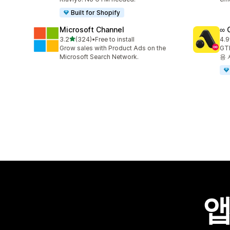
Built for Shopify
Microsoft Channel
∞ 
별 5개 중
3.2
(324)
•
Free to install
4.9
총 리뷰 324개
총 
Grow sales with Product Ads on the
GT
Microsoft Search Network.
용 
앱