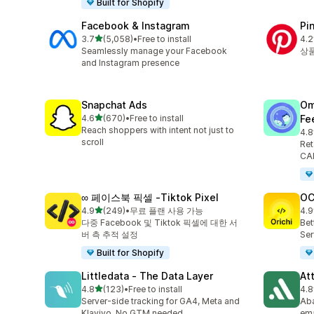
Built for Shopify
Facebook & Instagram
Pi
별 5개 중
3.7
(5,058)
•
Free to install
4.2
총 리뷰 5058개
총 
Seamlessly manage your Facebook
상품
and Instagram presence
Snapchat Ads
Om
별 5개 중
4.6
(670)
•
Free to install
Fe
총 리뷰 670개
Reach shoppers with intent not just to
4.8
총 
scroll
Ret
CAP
∞ 페이스북 픽셀 ‑Tiktok Pixel
OC
별 5개 중
4.9
(249)
•
무료 플랜 사용 가능
4.9
총 리뷰 249개
총 
다중 Facebook 및 Tiktok 픽셀에 대한 서
Bet
버 측 추적 설정
Ser
Built for Shopify
Littledata ‑ The Data Layer
At
별 5개 중
4.8
(123)
•
Free to install
4.8
총 리뷰 123개
총 
Server-side tracking for GA4, Meta and
Aba
Klaviyo. No GTM needed.
ema