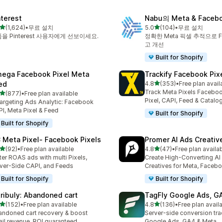
nterest
Nabu의 Meta & Faceb
별 5개 중
별 5개 중
(1,624)
•
무료 설치
5.0
(104)
•
무료 설치
리뷰 1624개
총 리뷰 104개
을 Pinterest 사용자에게 선보이세요.
정확한 Meta 픽셀 추적으로 F
고 개선
Built for Shopify
ega Facebook Pixel Meta
Trackify Facebook Pix
별 5개 중
ed
4.8
(353)
•
Free plan avail
총 리뷰 353개
Track Meta Pixels Faceboo
별 5개 중
(877)
•
Free plan available
리뷰 877개
Pixel, CAPI, Feed & Catalo
argeting Ads Analytic: Facebook
I, Meta Pixel & Feed
Built for Shopify
Built for Shopify
 Meta Pixel‑ Facebook Pixels
Promer AI Ads Creati
별 5개 중
별 5개 중
(92)
•
Free plan available
4.8
(47)
•
Free plan availa
리뷰 92개
총 리뷰 47개
ter ROAS ads with multi Pixels,
Create High-Converting AI
ver-Side CAPI, and Feeds
Creatives for Meta, Faceb
Built for Shopify
Built for Shopify
tribuly: Abandoned cart
TagFly Google Ads, 
별 5개 중
별 5개 중
(152)
•
Free plan available
4.8
(136)
•
Free plan avail
리뷰 152개
총 리뷰 136개
ndoned cart recovery & boost
Server-side conversion tra
il revenue. ROI guaranteed.
Google Ads, GA4 & Meta