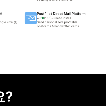
픽셀
PostPilot Direct Mail Platform
별 5개 중
4.8
(136)
•
Free to install
총 리뷰 136개
gle Pixel 및
Send personalized, profitable
postcards & handwritten cards
요?