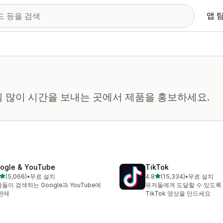
앱 
일 많이 시간을 보내는 곳에서 제품을 홍보하세요.
ogle & YouTube
TikTok
별 5개 중
별 5개 중
(5,066)
•
무료 설치
4.8
(15,334)
•
무료 설치
리뷰 5066개
총 리뷰 15334개
들이 검색하는 Google과 YouTube에
유저들에게 도달할 수 있도록
판매
TikTok 영상을 만드세요