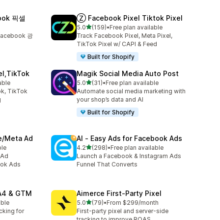
ook 픽셀
Ⓩ Facebook Pixel Tiktok Pixel
별 5개 중
5.0
(159)
•
Free plan available
총 리뷰 159개
acebook 광
Track Facebook Pixel, Meta Pixel,
TikTok Pixel w/ CAPI & Feed
Built for Shopify
el,TikTok
Magik Social Media Auto Post
별 5개 중
able
5.0
(31)
•
Free plan available
총 리뷰 31개
k, TikTok
Automate social media marketing with
g
your shop’s data and AI
Built for Shopify
ve/Meta Ad
AI ‑ Easy Ads for Facebook Ads
별 5개 중
ble
4.2
(298)
•
Free plan available
총 리뷰 298개
 Ad
Launch a Facebook & Instagram Ads
ook Ads
Funnel That Converts
GA4 & GTM
Aimerce First‑Party Pixel
별 5개 중
able
5.0
(79)
•
From $299/month
총 리뷰 79개
cking for
First-party pixel and server-side
tracking to improve ROAS.