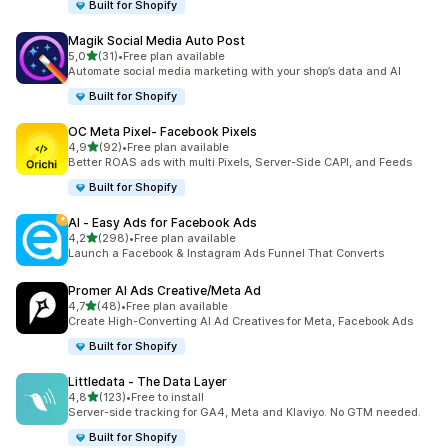
Built for Shopify
Magik Social Media Auto Post
de 5 estrelas
5,0
(31)
•
Free plan available
31 total de avaliações
Automate social media marketing with your shop’s data and AI
Built for Shopify
OC Meta Pixel‑ Facebook Pixels
de 5 estrelas
4,9
(92)
•
Free plan available
92 total de avaliações
Better ROAS ads with multi Pixels, Server-Side CAPI, and Feeds
Built for Shopify
AI ‑ Easy Ads for Facebook Ads
de 5 estrelas
4,2
(298)
•
Free plan available
298 total de avaliações
Launch a Facebook & Instagram Ads Funnel That Converts
Promer AI Ads Creative/Meta Ad
de 5 estrelas
4,7
(48)
•
Free plan available
48 total de avaliações
Create High-Converting AI Ad Creatives for Meta, Facebook Ads
Built for Shopify
Littledata ‑ The Data Layer
de 5 estrelas
4,8
(123)
•
Free to install
123 total de avaliações
Server-side tracking for GA4, Meta and Klaviyo. No GTM needed.
Built for Shopify