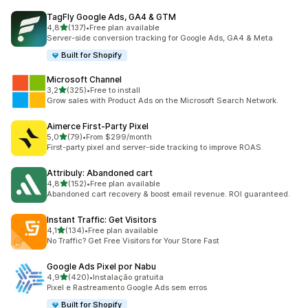
TagFly Google Ads, GA4 & GTM
de 5 estrelas
4,8
(137)
•
Free plan available
137 total de avaliações
Server-side conversion tracking for Google Ads, GA4 & Meta
Built for Shopify
Microsoft Channel
de 5 estrelas
3,2
(325)
•
Free to install
325 total de avaliações
Grow sales with Product Ads on the Microsoft Search Network.
Aimerce First‑Party Pixel
de 5 estrelas
5,0
(79)
•
From $299/month
79 total de avaliações
First-party pixel and server-side tracking to improve ROAS.
Attribuly: Abandoned cart
de 5 estrelas
4,8
(152)
•
Free plan available
152 total de avaliações
Abandoned cart recovery & boost email revenue. ROI guaranteed.
Instant Traffic: Get Visitors
de 5 estrelas
4,1
(134)
•
Free plan available
134 total de avaliações
No Traffic? Get Free Visitors for Your Store Fast
Google Ads Pixel por Nabu
de 5 estrelas
4,9
(420)
•
Instalação gratuita
420 total de avaliações
Pixel e Rastreamento Google Ads sem erros
Built for Shopify