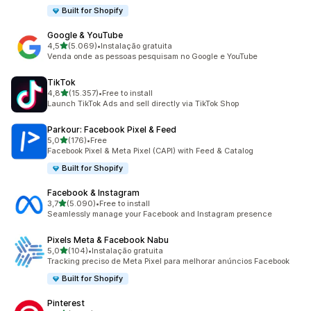
Built for Shopify
Google & YouTube
de 5 estrelas
4,5
(5.069)
•
Instalação gratuita
5069 total de avaliações
Venda onde as pessoas pesquisam no Google e YouTube
TikTok
de 5 estrelas
4,8
(15.357)
•
Free to install
15357 total de avaliações
Launch TikTok Ads and sell directly via TikTok Shop
Parkour: Facebook Pixel & Feed
de 5 estrelas
5,0
(176)
•
Free
176 total de avaliações
Facebook Pixel & Meta Pixel (CAPI) with Feed & Catalog
Built for Shopify
Facebook & Instagram
de 5 estrelas
3,7
(5.090)
•
Free to install
5090 total de avaliações
Seamlessly manage your Facebook and Instagram presence
Pixels Meta & Facebook Nabu
de 5 estrelas
5,0
(104)
•
Instalação gratuita
104 total de avaliações
Tracking preciso de Meta Pixel para melhorar anúncios Facebook
Built for Shopify
Pinterest