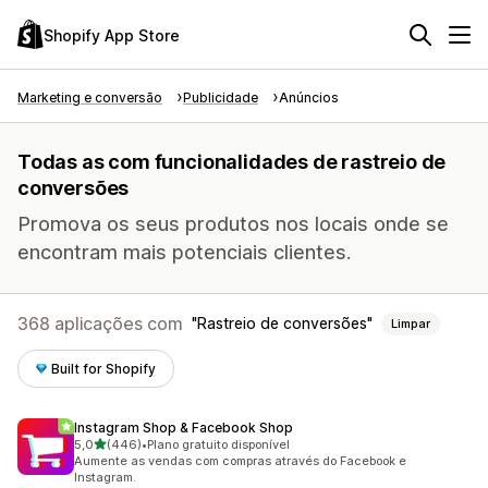
Shopify App Store
Marketing e conversão
Publicidade
Anúncios
Todas as com funcionalidades de rastreio de
conversões
Promova os seus produtos nos locais onde se
encontram mais potenciais clientes.
368 aplicações com
Rastreio de conversões
Limpar
Built for Shopify
Instagram Shop & Facebook Shop
de 5 estrelas
5,0
(446)
•
Plano gratuito disponível
446 total de avaliações
Aumente as vendas com compras através do Facebook e
Instagram.