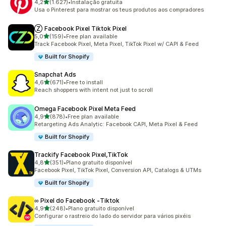
de 5 estrelas
4,2
(1.627)
•
Instalação gratuita
1627 total de avaliações
Usa o Pinterest para mostrar os teus produtos aos compradores
Ⓩ Facebook Pixel Tiktok Pixel
de 5 estrelas
5,0
(159)
•
Free plan available
159 total de avaliações
Track Facebook Pixel, Meta Pixel, TikTok Pixel w/ CAPI & Feed
Built for Shopify
Snapchat Ads
de 5 estrelas
4,6
(671)
•
Free to install
671 total de avaliações
Reach shoppers with intent not just to scroll
Omega Facebook Pixel Meta Feed
de 5 estrelas
4,9
(878)
•
Free plan available
878 total de avaliações
Retargeting Ads Analytic: Facebook CAPI, Meta Pixel & Feed
Built for Shopify
Trackify Facebook Pixel,TikTok
de 5 estrelas
4,8
(351)
•
Plano gratuito disponível
351 total de avaliações
Facebook Pixel, TikTok Pixel, Conversion API, Catalogs & UTMs
Built for Shopify
∞ Pixel do Facebook ‑Tiktok
de 5 estrelas
4,9
(248)
•
Plano gratuito disponível
248 total de avaliações
Configurar o rastreio do lado do servidor para vários pixéis