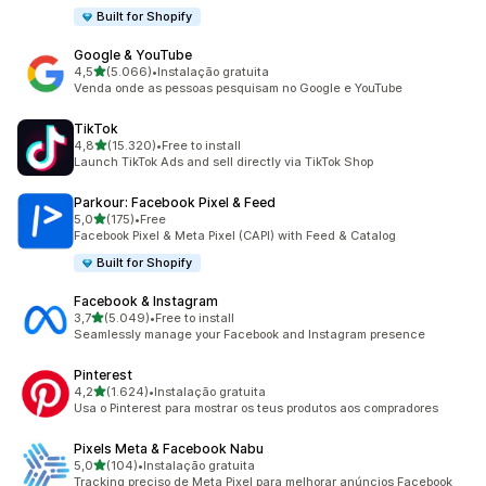
Built for Shopify
Google & YouTube
de 5 estrelas
4,5
(5.066)
•
Instalação gratuita
5066 total de avaliações
Venda onde as pessoas pesquisam no Google e YouTube
TikTok
de 5 estrelas
4,8
(15.320)
•
Free to install
15320 total de avaliações
Launch TikTok Ads and sell directly via TikTok Shop
Parkour: Facebook Pixel & Feed
de 5 estrelas
5,0
(175)
•
Free
175 total de avaliações
Facebook Pixel & Meta Pixel (CAPI) with Feed & Catalog
Built for Shopify
Facebook & Instagram
de 5 estrelas
3,7
(5.049)
•
Free to install
5049 total de avaliações
Seamlessly manage your Facebook and Instagram presence
Pinterest
de 5 estrelas
4,2
(1.624)
•
Instalação gratuita
1624 total de avaliações
Usa o Pinterest para mostrar os teus produtos aos compradores
Pixels Meta & Facebook Nabu
de 5 estrelas
5,0
(104)
•
Instalação gratuita
104 total de avaliações
Tracking preciso de Meta Pixel para melhorar anúncios Facebook