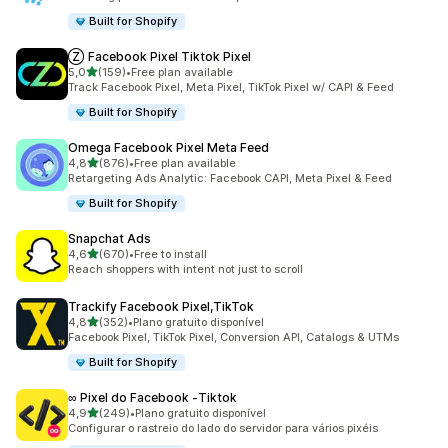
Built for Shopify
Ⓩ Facebook Pixel Tiktok Pixel
de 5 estrelas
5,0
(159)
•
Free plan available
159 total de avaliações
Track Facebook Pixel, Meta Pixel, TikTok Pixel w/ CAPI & Feed
Built for Shopify
Omega Facebook Pixel Meta Feed
de 5 estrelas
4,8
(876)
•
Free plan available
876 total de avaliações
Retargeting Ads Analytic: Facebook CAPI, Meta Pixel & Feed
Built for Shopify
Snapchat Ads
de 5 estrelas
4,6
(670)
•
Free to install
670 total de avaliações
Reach shoppers with intent not just to scroll
Trackify Facebook Pixel,TikTok
de 5 estrelas
4,8
(352)
•
Plano gratuito disponível
352 total de avaliações
Facebook Pixel, TikTok Pixel, Conversion API, Catalogs & UTMs
Built for Shopify
∞ Pixel do Facebook ‑Tiktok
de 5 estrelas
4,9
(249)
•
Plano gratuito disponível
249 total de avaliações
Configurar o rastreio do lado do servidor para vários pixéis