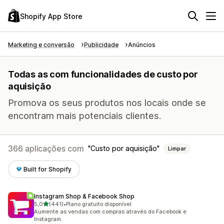
Shopify App Store
Marketing e conversão
Publicidade
Anúncios
Todas as com funcionalidades de custo por
aquisição
Promova os seus produtos nos locais onde se
encontram mais potenciais clientes.
366 aplicações com
Custo por aquisição
Limpar
Built for Shopify
Instagram Shop & Facebook Shop
de 5 estrelas
5,0
(441)
•
Plano gratuito disponível
441 total de avaliações
Aumente as vendas com compras através do Facebook e
Instagram.