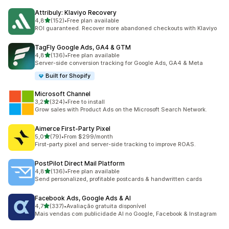
Attribuly: Klaviyo Recovery
de 5 estrelas
4,8
(152)
•
Free plan available
152 total de avaliações
ROI guaranteed. Recover more abandoned checkouts with Klaviyo
TagFly Google Ads, GA4 & GTM
de 5 estrelas
4,8
(136)
•
Free plan available
136 total de avaliações
Server-side conversion tracking for Google Ads, GA4 & Meta
Built for Shopify
Microsoft Channel
de 5 estrelas
3,2
(324)
•
Free to install
324 total de avaliações
Grow sales with Product Ads on the Microsoft Search Network.
Aimerce First‑Party Pixel
de 5 estrelas
5,0
(79)
•
From $299/month
79 total de avaliações
First-party pixel and server-side tracking to improve ROAS.
PostPilot Direct Mail Platform
de 5 estrelas
4,8
(136)
•
Free plan available
136 total de avaliações
Send personalized, profitable postcards & handwritten cards
Facebook Ads, Google Ads & AI
de 5 estrelas
4,7
(337)
•
Avaliação gratuita disponível
337 total de avaliações
Mais vendas com publicidade AI no Google, Facebook & Instagram