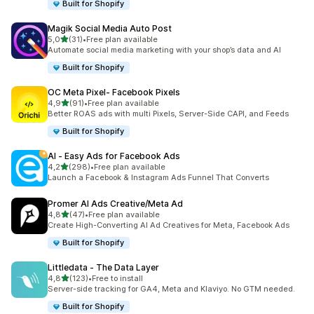
Built for Shopify
Magik Social Media Auto Post
de 5 estrelas
5,0
(31)
•
Free plan available
31 total de avaliações
Automate social media marketing with your shop’s data and AI
Built for Shopify
OC Meta Pixel‑ Facebook Pixels
de 5 estrelas
4,9
(91)
•
Free plan available
91 total de avaliações
Better ROAS ads with multi Pixels, Server-Side CAPI, and Feeds
Built for Shopify
AI ‑ Easy Ads for Facebook Ads
de 5 estrelas
4,2
(298)
•
Free plan available
298 total de avaliações
Launch a Facebook & Instagram Ads Funnel That Converts
Promer AI Ads Creative/Meta Ad
de 5 estrelas
4,8
(47)
•
Free plan available
47 total de avaliações
Create High-Converting AI Ad Creatives for Meta, Facebook Ads
Built for Shopify
Littledata ‑ The Data Layer
de 5 estrelas
4,8
(123)
•
Free to install
123 total de avaliações
Server-side tracking for GA4, Meta and Klaviyo. No GTM needed.
Built for Shopify