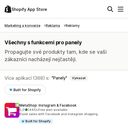
Shopify App Store
Marketing a konverze
Reklama
Reklamy
Všechny s funkcemi pro panely
Propagujte své produkty tam, kde se vaši
zákazníci nacházejí nejčastěji.
Více aplikací (368) s:
Panely
Vymazat
Built for Shopify
MetaShop: Instagram & Facebook
z 5 hvězd
5,0
(445)
•
Free plan available
Celkový počet recenzí: 445
Boost sales with Facebook and Instagram shopping.
Built for Shopify