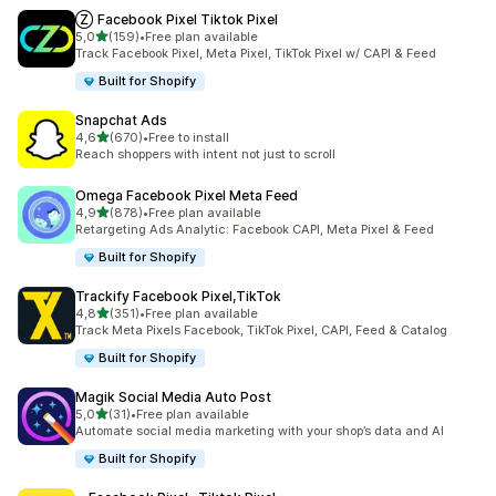
Ⓩ Facebook Pixel Tiktok Pixel
z 5 hvězd
5,0
(159)
•
Free plan available
Celkový počet recenzí: 159
Track Facebook Pixel, Meta Pixel, TikTok Pixel w/ CAPI & Feed
Built for Shopify
Snapchat Ads
z 5 hvězd
4,6
(670)
•
Free to install
Celkový počet recenzí: 670
Reach shoppers with intent not just to scroll
Omega Facebook Pixel Meta Feed
z 5 hvězd
4,9
(878)
•
Free plan available
Celkový počet recenzí: 878
Retargeting Ads Analytic: Facebook CAPI, Meta Pixel & Feed
Built for Shopify
Trackify Facebook Pixel,TikTok
z 5 hvězd
4,8
(351)
•
Free plan available
Celkový počet recenzí: 351
Track Meta Pixels Facebook, TikTok Pixel, CAPI, Feed & Catalog
Built for Shopify
Magik Social Media Auto Post
z 5 hvězd
5,0
(31)
•
Free plan available
Celkový počet recenzí: 31
Automate social media marketing with your shop’s data and AI
Built for Shopify