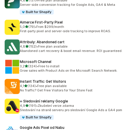
z 5 hvězd
4,8
(137)
•
Free plan available
Celkový počet recenzí: 137
Server-side conversion tracking for Google Ads, GA4 & Meta
Built for Shopify
Aimerce First‑Party Pixel
z 5 hvězd
5,0
(79)
•
From $299/month
Celkový počet recenzí: 79
First-party pixel and server-side tracking to improve ROAS.
Attribuly: Abandoned cart
z 5 hvězd
4,8
(152)
•
Free plan available
Celkový počet recenzí: 152
Abandoned cart recovery & boost email revenue. ROI guaranteed.
Microsoft Channel
z 5 hvězd
3,2
(324)
•
Free to install
Celkový počet recenzí: 324
Grow sales with Product Ads on the Microsoft Search Network.
Instant Traffic: Get Visitors
z 5 hvězd
4,1
(134)
•
Free plan available
Celkový počet recenzí: 134
No Traffic? Get Free Visitors for Your Store Fast
∞ Sledování reklamy Google
z 5 hvězd
4,9
(191)
•
Zkušební verze zdarma
Celkový počet recenzí: 191
Sledování na straně serveru pro sledování Google Ads a GA4 pom
Built for Shopify
Google Ads Pixel od Nabu