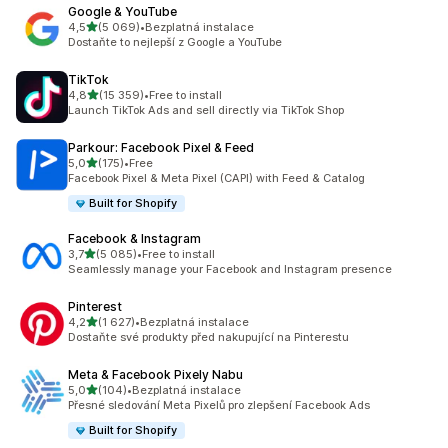
Google & YouTube
z 5 hvězd
4,5
(5 069)
•
Bezplatná instalace
Celkový počet recenzí: 5069
Dostaňte to nejlepší z Google a YouTube
TikTok
z 5 hvězd
4,8
(15 359)
•
Free to install
Celkový počet recenzí: 15359
Launch TikTok Ads and sell directly via TikTok Shop
Parkour: Facebook Pixel & Feed
z 5 hvězd
5,0
(175)
•
Free
Celkový počet recenzí: 175
Facebook Pixel & Meta Pixel (CAPI) with Feed & Catalog
Built for Shopify
Facebook & Instagram
z 5 hvězd
3,7
(5 085)
•
Free to install
Celkový počet recenzí: 5085
Seamlessly manage your Facebook and Instagram presence
Pinterest
z 5 hvězd
4,2
(1 627)
•
Bezplatná instalace
Celkový počet recenzí: 1627
Dostaňte své produkty před nakupující na Pinterestu
Meta & Facebook Pixely Nabu
z 5 hvězd
5,0
(104)
•
Bezplatná instalace
Celkový počet recenzí: 104
Přesné sledování Meta Pixelů pro zlepšení Facebook Ads
Built for Shopify