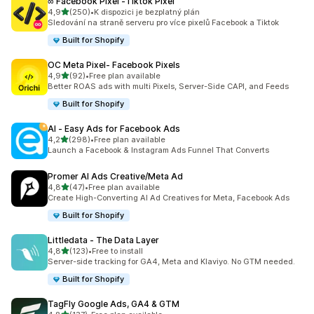
∞ Facebook Pixel ‑Tiktok Pixel
z 5 hvězd
4,9
(250)
•
K dispozici je bezplatný plán
Celkový počet recenzí: 250
Sledování na straně serveru pro více pixelů Facebook a Tiktok
Built for Shopify
OC Meta Pixel‑ Facebook Pixels
z 5 hvězd
4,9
(92)
•
Free plan available
Celkový počet recenzí: 92
Better ROAS ads with multi Pixels, Server-Side CAPI, and Feeds
Built for Shopify
AI ‑ Easy Ads for Facebook Ads
z 5 hvězd
4,2
(298)
•
Free plan available
Celkový počet recenzí: 298
Launch a Facebook & Instagram Ads Funnel That Converts
Promer AI Ads Creative/Meta Ad
z 5 hvězd
4,8
(47)
•
Free plan available
Celkový počet recenzí: 47
Create High-Converting AI Ad Creatives for Meta, Facebook Ads
Built for Shopify
Littledata ‑ The Data Layer
z 5 hvězd
4,8
(123)
•
Free to install
Celkový počet recenzí: 123
Server-side tracking for GA4, Meta and Klaviyo. No GTM needed.
Built for Shopify
TagFly Google Ads, GA4 & GTM