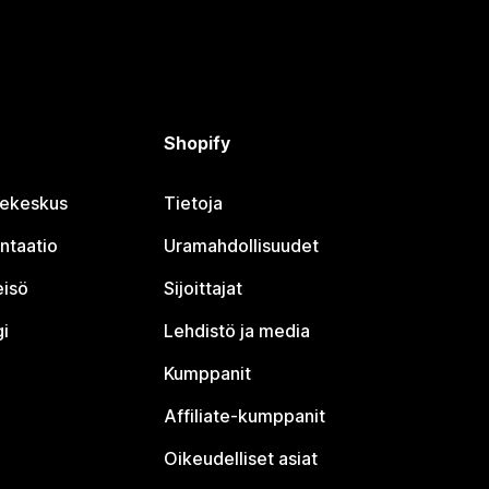
Shopify
jekeskus
Tietoja
ntaatio
Uramahdollisuudet
eisö
Sijoittajat
i
Lehdistö ja media
Kumppanit
Affiliate-kumppanit
Oikeudelliset asiat