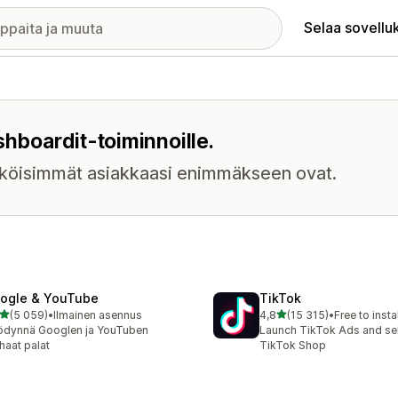
Selaa sovellu
shboardit-toiminnoille.
näköisimmät asiakkaasi enimmäkseen ovat.
ogle & YouTube
TikTok
/ 5 tähteä
/ 5 tähteä
(5 059)
•
Ilmainen asennus
4,8
(15 315)
•
Free to instal
9 arvostelua yhteensä
15315 arvostelua yhteensä
ödynnä Googlen ja YouTuben
Launch TikTok Ads and sell
haat palat
TikTok Shop