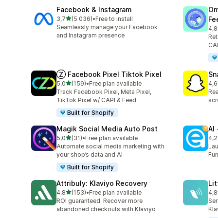
Facebook & Instagram
Om
/ 5 tähteä
3,7
(5 036)
•
Free to install
Fe
5036 arvostelua yhteensä
Seamlessly manage your Facebook
4,8
876
and Instagram presence
Ret
CAP
Ⓩ Facebook Pixel Tiktok Pixel
Sn
/ 5 tähteä
5,0
(159)
•
Free plan available
4,6
159 arvostelua yhteensä
670
Track Facebook Pixel, Meta Pixel,
Rea
TikTok Pixel w/ CAPI & Feed
scr
Built for Shopify
Magik Social Media Auto Post
AI
/ 5 tähteä
5,0
(31)
•
Free plan available
4,2
31 arvostelua yhteensä
297
Automate social media marketing with
Lau
your shop’s data and AI
Fun
Built for Shopify
Attribuly: Klaviyo Recovery
Li
/ 5 tähteä
4,8
(153)
•
Free plan available
4,8
153 arvostelua yhteensä
123
ROI guaranteed. Recover more
Ser
abandoned checkouts with Klaviyo
Kla