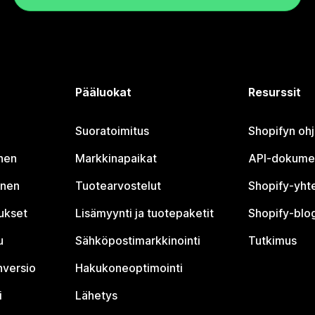
Pääluokat
Resurssit
Suoratoimitus
Shopifyn oh
nen
Markkinapaikat
API-dokume
inen
Tuotearvostelut
Shopify-yht
tukset
Lisämyynti ja tuotepaketit
Shopify-blog
u
Sähköpostimarkkinointi
Tutkimus
nversio
Hakukoneoptimointi
i
Lähetys