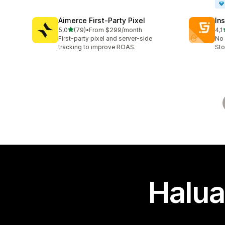
Aimerce First‑Party Pixel
Ins
/ 5 tähteä
5,0
(79)
•
From $299/month
4,1
79 arvostelua yhteensä
134
First-party pixel and server-side
No 
tracking to improve ROAS.
Sto
Halua