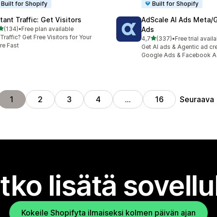
Built for Shopify
Built for Shopify
tant Traffic: Get Visitors
AdScale AI Ads Meta/
/ 5 tähteä
(134)
•
Free plan available
Ads
 arvostelua yhteensä
Traffic? Get Free Visitors for Your
/ 5 tähteä
4,7
(337)
•
Free trial avail
337 arvostelua yhteensä
re Fast
Get AI ads & Agentic ad cr
Google Ads & Facebook 
Seuraava
1
2
3
4
…
16
tko lisätä sovell
Kokeile Shopifyta ilmaiseksi kolmen päivän ajan