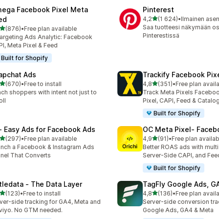
ega Facebook Pixel Meta
Pinterest
/ 5 tähteä
ed
4,2
(1 624)
•
Ilmainen ase
1624 arvostelua yhteensä
Saa tuotteesi näkymään ost
/ 5 tähteä
(876)
•
Free plan available
 arvostelua yhteensä
Pinterestissä
argeting Ads Analytic: Facebook
I, Meta Pixel & Feed
Built for Shopify
apchat Ads
Trackify Facebook Pix
/ 5 tähteä
/ 5 tähteä
(670)
•
Free to install
4,8
(351)
•
Free plan avail
 arvostelua yhteensä
351 arvostelua yhteensä
ch shoppers with intent not just to
Track Meta Pixels Faceboo
oll
Pixel, CAPI, Feed & Catalo
Built for Shopify
 ‑ Easy Ads for Facebook Ads
OC Meta Pixel‑ Faceb
/ 5 tähteä
/ 5 tähteä
(297)
•
Free plan available
4,9
(91)
•
Free plan availab
 arvostelua yhteensä
91 arvostelua yhteensä
nch a Facebook & Instagram Ads
Better ROAS ads with multi 
nel That Converts
Server-Side CAPI, and Fee
Built for Shopify
ttledata ‑ The Data Layer
TagFly Google Ads, 
/ 5 tähteä
/ 5 tähteä
(123)
•
Free to install
4,8
(136)
•
Free plan avail
 arvostelua yhteensä
136 arvostelua yhteensä
ver-side tracking for GA4, Meta and
Server-side conversion tra
viyo. No GTM needed.
Google Ads, GA4 & Meta