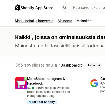
Shopify App Store
Markkinointi ja konversio
Mainonta
Mainokset
Kaikki , joissa on ominaisuuksia da
Mainosta tuotteitasi siellä, missä toden
366 sovellusta haulla
Dashboardit
Tyhjennä
MetaShop: Instagram &
Go
Facebook
4,5
505
Hy
/ 5 tähteä
5,0
(440)
•
Free plan available
440 arvostelua yhteensä
par
Boost sales with Facebook and
Instagram shopping.
Built for Shopify