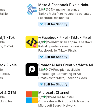
Meta & Facebook Pixels Nabu
/ 5 tähteä
nnus
5,0
(104)
•
Ilmainen asennus
104 arvostelua yhteensä
ajille
Tarkka Meta Pixel -seuranta parantaa
Facebook-mainontaa
Built for Shopify
el,TikTok
∞ Facebook Pixel ‑Tiktok Pixel
/ 5 tähteä
able
4,9
(249)
•
Ilmainen sopimus saatavilla
249 arvostelua yhteensä
k, TikTok
Palvelinpuolen seuranta useille
g
Facebookille, Tiktok Pixels
Built for Shopify
ook Pixels
Promer AI Ads Creative/Meta Ad
/ 5 tähteä
le
4,8
(47)
•
Free plan available
47 arvostelua yhteensä
Pixels,
Create High-Converting AI Ad
ds
Creatives for Meta, Facebook Ads
Built for Shopify
GA4 & GTM
Microsoft Channel
/ 5 tähteä
able
3,2
(324)
•
Free to install
324 arvostelua yhteensä
cking for
Grow sales with Product Ads on the
Microsoft Search Network.