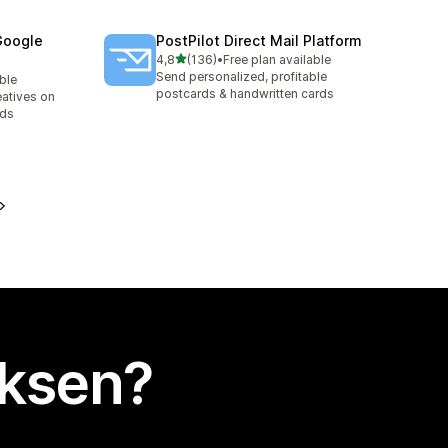
Google
PostPilot Direct Mail Platform
/ 5 tähteä
4,8
(136)
•
Free plan available
136 arvostelua yhteensä
Send personalized, profitable
able
postcards & handwritten cards
eatives on
Ads
uksen?