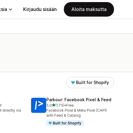
ksia
Kirjaudu sisään
Aloita maksutta
Built for Shopify
Parkour: Facebook Pixel & Feed
/ 5 tähteä
l
5,0
(175)
•
Free
175 arvostelua yhteensä
 directly via
Facebook Pixel & Meta Pixel (CAPI)
with Feed & Catalog
Built for Shopify