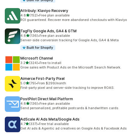
Built for Shopify
Attribuly: Klaviyo Recovery
5つ星中
4.8
(152)
•
Free plan available
合計レビュー数：152件
ROI guaranteed. Recover more abandoned checkouts with Klaviyo
TagFly Google Ads, GA4 & GTM
5つ星中
4.8
(136)
•
Free plan available
合計レビュー数：136件
Server-side conversion tracking for Google Ads, GA4 & Meta
Built for Shopify
Microsoft Channel
5つ星中
3.2
(324)
•
Free to install
合計レビュー数：324件
Grow sales with Product Ads on the Microsoft Search Network.
Aimerce First‑Party Pixel
5つ星中
5.0
(79)
•
From $299/month
合計レビュー数：79件
First-party pixel and server-side tracking to improve ROAS.
PostPilot Direct Mail Platform
5つ星中
4.8
(136)
•
Free plan available
合計レビュー数：136件
Send personalized, profitable postcards & handwritten cards
AdScale AI Ads Meta/Google Ads
5つ星中
4.7
(337)
•
Free trial available
合計レビュー数：337件
Get AI ads & Agentic ad creatives on Google Ads & Facebook Ads