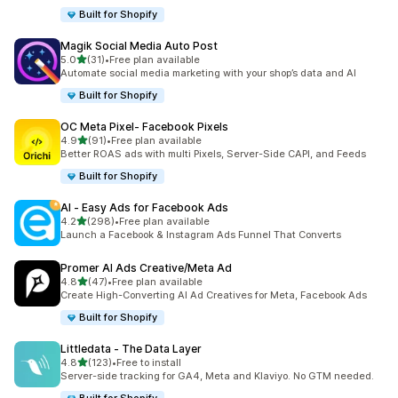
Built for Shopify
Magik Social Media Auto Post
5つ星中
5.0
(31)
•
Free plan available
合計レビュー数：31件
Automate social media marketing with your shop’s data and AI
Built for Shopify
OC Meta Pixel‑ Facebook Pixels
5つ星中
4.9
(91)
•
Free plan available
合計レビュー数：91件
Better ROAS ads with multi Pixels, Server-Side CAPI, and Feeds
Built for Shopify
AI ‑ Easy Ads for Facebook Ads
5つ星中
4.2
(298)
•
Free plan available
合計レビュー数：298件
Launch a Facebook & Instagram Ads Funnel That Converts
Promer AI Ads Creative/Meta Ad
5つ星中
4.8
(47)
•
Free plan available
合計レビュー数：47件
Create High-Converting AI Ad Creatives for Meta, Facebook Ads
Built for Shopify
Littledata ‑ The Data Layer
5つ星中
4.8
(123)
•
Free to install
合計レビュー数：123件
Server-side tracking for GA4, Meta and Klaviyo. No GTM needed.