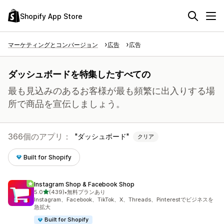
Shopify App Store
マーケティングとコンバージョン
広告
広告
ダッシュボードを特集したすべての
最も見込みのあるお客様が最も頻繁に出入りする場
所で商品を宣伝しましょう。
366個のアプリ：
ダッシュボード
クリア
Built for Shopify
Instagram Shop & Facebook Shop
5つ星中
5.0
(439)
•
無料プランあり
合計レビュー数：439件
Instagram、Facebook、TikTok、X、Threads、Pinterestでビジネスを
急拡大
Built for Shopify