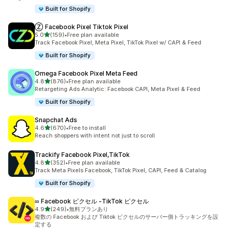
Built for Shopify
Ⓩ Facebook Pixel Tiktok Pixel
5つ星中
5.0
(159)
•
Free plan available
合計レビュー数：159件
Track Facebook Pixel, Meta Pixel, TikTok Pixel w/ CAPI & Feed
Built for Shopify
Omega Facebook Pixel Meta Feed
5つ星中
4.8
(876)
•
Free plan available
合計レビュー数：876件
Retargeting Ads Analytic: Facebook CAPI, Meta Pixel & Feed
Built for Shopify
Snapchat Ads
5つ星中
4.6
(670)
•
Free to install
合計レビュー数：670件
Reach shoppers with intent not just to scroll
Trackify Facebook Pixel,TikTok
5つ星中
4.8
(352)
•
Free plan available
合計レビュー数：352件
Track Meta Pixels Facebook, TikTok Pixel, CAPI, Feed & Catalog
Built for Shopify
∞ Facebook ピクセル ‑TikTok ピクセル
5つ星中
4.9
(249)
•
無料プランあり
合計レビュー数：249件
複数の Facebook および Tiktok ピクセルのサーバー側トラッキングを設
定する