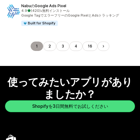
NabuのGoogle Ads Pixel
5つ星中
4.9
(420)
•
無料インストール
合計レビュー数：420件
Google TagでエラーフリーのGoogle PixelとAdsトラッキング
Built for Shopify
1
2
3
4
16
使ってみたいアプリがあり
ましたか？
Shopifyを3日間無料でお試しください