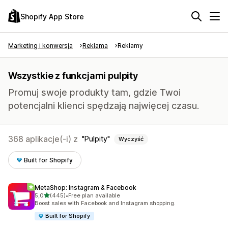
Shopify App Store
Marketing i konwersja
Reklama
Reklamy
Wszystkie z funkcjami pulpity
Promuj swoje produkty tam, gdzie Twoi
potencjalni klienci spędzają najwięcej czasu.
368 aplikacje(-i) z
Pulpity
Wyczyść
Built for Shopify
MetaShop: Instagram & Facebook
na 5 gwiazdek
5,0
(445)
•
Free plan available
Łączna liczba recenzji: 445
Boost sales with Facebook and Instagram shopping.
Built for Shopify