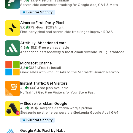
na 5 gwiazdek
4,8
(137)
•
Free plan available
Łączna liczba recenzji: 137
Server-side conversion tracking for Google Ads, GA4 & Meta
Built for Shopify
Aimerce First‑Party Pixel
na 5 gwiazdek
5,0
(79)
•
From $299/month
Łączna liczba recenzji: 79
First-party pixel and server-side tracking to improve ROAS.
Attribuly: Abandoned cart
na 5 gwiazdek
4,8
(152)
•
Free plan available
Łączna liczba recenzji: 152
Abandoned cart recovery & boost email revenue. ROI guaranteed.
Microsoft Channel
na 5 gwiazdek
3,2
(324)
•
Free to install
Łączna liczba recenzji: 324
Grow sales with Product Ads on the Microsoft Search Network.
Instant Traffic: Get Visitors
na 5 gwiazdek
4,1
(134)
•
Free plan available
Łączna liczba recenzji: 134
No Traffic? Get Free Visitors for Your Store Fast
∞ Śledzenie reklam Google
na 5 gwiazdek
4,9
(191)
•
Dostępna darmowa wersja próbna
Łączna liczba recenzji: 191
Śledzenie po stronie serwera dla śledzenia Google Ads i GA4
Built for Shopify
Google Ads Pixel by Nabu