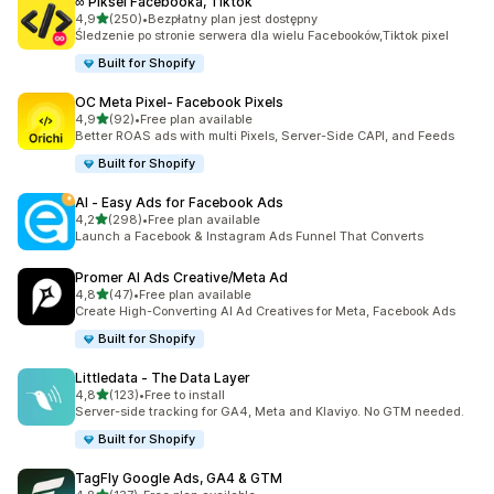
∞ Piksel Facebooka, Tiktok
na 5 gwiazdek
4,9
(250)
•
Bezpłatny plan jest dostępny
Łączna liczba recenzji: 250
Śledzenie po stronie serwera dla wielu Facebooków,Tiktok pixel
Built for Shopify
OC Meta Pixel‑ Facebook Pixels
na 5 gwiazdek
4,9
(92)
•
Free plan available
Łączna liczba recenzji: 92
Better ROAS ads with multi Pixels, Server-Side CAPI, and Feeds
Built for Shopify
AI ‑ Easy Ads for Facebook Ads
na 5 gwiazdek
4,2
(298)
•
Free plan available
Łączna liczba recenzji: 298
Launch a Facebook & Instagram Ads Funnel That Converts
Promer AI Ads Creative/Meta Ad
na 5 gwiazdek
4,8
(47)
•
Free plan available
Łączna liczba recenzji: 47
Create High-Converting AI Ad Creatives for Meta, Facebook Ads
Built for Shopify
Littledata ‑ The Data Layer
na 5 gwiazdek
4,8
(123)
•
Free to install
Łączna liczba recenzji: 123
Server-side tracking for GA4, Meta and Klaviyo. No GTM needed.
Built for Shopify
TagFly Google Ads, GA4 & GTM