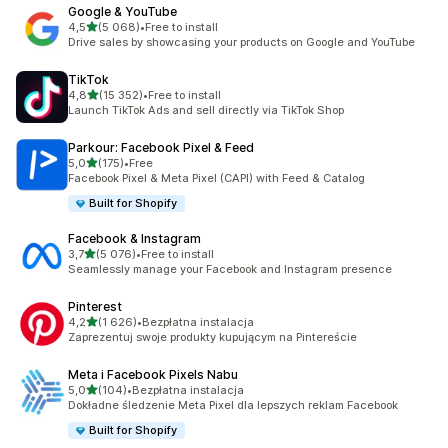
Google & YouTube
na 5 gwiazdek
4,5
(5 068)
•
Free to install
Łączna liczba recenzji: 5068
Drive sales by showcasing your products on Google and YouTube
TikTok
na 5 gwiazdek
4,8
(15 352)
•
Free to install
Łączna liczba recenzji: 15352
Launch TikTok Ads and sell directly via TikTok Shop
Parkour: Facebook Pixel & Feed
na 5 gwiazdek
5,0
(175)
•
Free
Łączna liczba recenzji: 175
Facebook Pixel & Meta Pixel (CAPI) with Feed & Catalog
Built for Shopify
Facebook & Instagram
na 5 gwiazdek
3,7
(5 076)
•
Free to install
Łączna liczba recenzji: 5076
Seamlessly manage your Facebook and Instagram presence
Pinterest
na 5 gwiazdek
4,2
(1 626)
•
Bezpłatna instalacja
Łączna liczba recenzji: 1626
Zaprezentuj swoje produkty kupującym na Pintereście
Meta i Facebook Pixels Nabu
na 5 gwiazdek
5,0
(104)
•
Bezpłatna instalacja
Łączna liczba recenzji: 104
Dokładne śledzenie Meta Pixel dla lepszych reklam Facebook
Built for Shopify