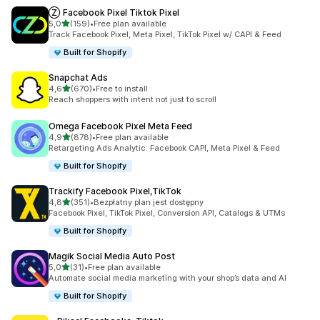
Ⓩ Facebook Pixel Tiktok Pixel
na 5 gwiazdek
5,0
(159)
•
Free plan available
Łączna liczba recenzji: 159
Track Facebook Pixel, Meta Pixel, TikTok Pixel w/ CAPI & Feed
Built for Shopify
Snapchat Ads
na 5 gwiazdek
4,6
(670)
•
Free to install
Łączna liczba recenzji: 670
Reach shoppers with intent not just to scroll
Omega Facebook Pixel Meta Feed
na 5 gwiazdek
4,9
(878)
•
Free plan available
Łączna liczba recenzji: 878
Retargeting Ads Analytic: Facebook CAPI, Meta Pixel & Feed
Built for Shopify
Trackify Facebook Pixel,TikTok
na 5 gwiazdek
4,8
(351)
•
Bezpłatny plan jest dostępny
Łączna liczba recenzji: 351
Facebook Pixel, TikTok Pixel, Conversion API, Catalogs & UTMs
Built for Shopify
Magik Social Media Auto Post
na 5 gwiazdek
5,0
(31)
•
Free plan available
Łączna liczba recenzji: 31
Automate social media marketing with your shop’s data and AI
Built for Shopify