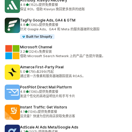
Attribuly: Klaviyo Recovery
星（满分 5 星）
4.8
(152)
•
提供免费套餐
总共 152 条评论
保证 ROI。借助 Klaviyo 挽回更多放弃的结账
TagFly Google Ads, GA4 & GTM
星（满分 5 星）
4.8
(136)
•
提供免费套餐
总共 136 条评论
针对 Google Ads、GA4 和 Meta 的服务器端转化跟踪
Built for Shopify
Microsoft Channel
星（满分 5 星）
3.2
(324)
•
免费安装
总共 324 条评论
借助 Microsoft Search Network 上的产品广告提升销量。
Aimerce First‑Party Pixel
星（满分 5 星）
5.0
(79)
•
$299/月起
总共 79 条评论
通过第一方像素和服务器端跟踪提高 ROAS。
PostPilot Direct Mail Platform
星（满分 5 星）
4.8
(136)
•
提供免费套餐
总共 136 条评论
发送个性化的高收益明信片和手写卡片
Instant Traffic: Get Visitors
星（满分 5 星）
4.1
(134)
•
提供免费套餐
总共 134 条评论
没流量？快速为您的商店获取免费访客
AdScale AI Ads Meta/Google Ads
星（满分 5 星）
4.7
(337)
•
提供免费试用