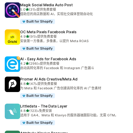
Magik Social Media Auto Post
星（满分 5 星）
5.0
(31)
•
提供免费套餐
总共 31 条评论
借助您的商店数据和 AI，实现社交媒体营销自动化
Built for Shopify
OC Meta Pixels Facebook Pixels
星（满分 5 星）
4.9
(91)
•
提供免费套餐
总共 91 条评论
安装第一方像素，多像素，以提升 Meta ROAS
Built for Shopify
AI ‑ Easy Ads for Facebook Ads
星（满分 5 星）
4.2
(298)
•
提供免费套餐
总共 298 条评论
启动高转化率的 Facebook 和 Instagram 广告漏斗
Promer AI Ads Creative/Meta Ad
星（满分 5 星）
4.8
(47)
•
提供免费套餐
总共 47 条评论
为 Meta 和 Facebook 广告创建高转化率的 AI 广告素材
Built for Shopify
Littledata ‑ The Data Layer
星（满分 5 星）
4.8
(123)
•
免费安装
总共 123 条评论
适用于 GA4、Meta 和 Klaviyo 的服务器端跟踪功能。无需 GTM。
Built for Shopify