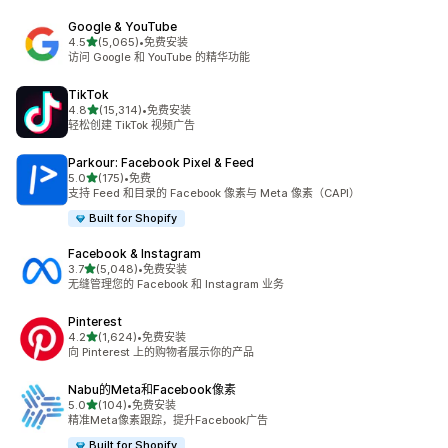
Google & YouTube
星（满分 5 星）
4.5
(5,065)
•
免费安装
总共 5065 条评论
访问 Google 和 YouTube 的精华功能
TikTok
星（满分 5 星）
4.8
(15,314)
•
免费安装
总共 15314 条评论
轻松创建 TikTok 视频广告
Parkour: Facebook Pixel & Feed
星（满分 5 星）
5.0
(175)
•
免费
总共 175 条评论
支持 Feed 和目录的 Facebook 像素与 Meta 像素（CAPI）
Built for Shopify
Facebook & Instagram
星（满分 5 星）
3.7
(5,048)
•
免费安装
总共 5048 条评论
无缝管理您的 Facebook 和 Instagram 业务
Pinterest
星（满分 5 星）
4.2
(1,624)
•
免费安装
总共 1624 条评论
向 Pinterest 上的购物者展示你的产品
Nabu的Meta和Facebook像素
星（满分 5 星）
5.0
(104)
•
免费安装
总共 104 条评论
精准Meta像素跟踪，提升Facebook广告
Built for Shopify